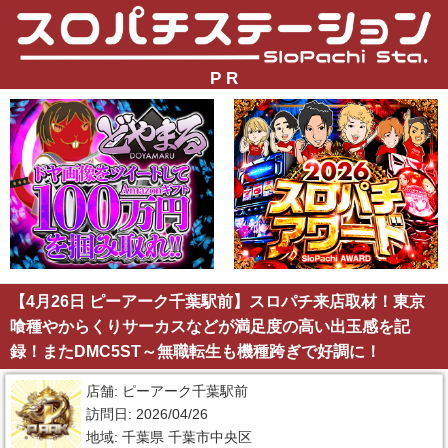
P R
【4月26日 ピーアーク千葉駅前】スロパチ来店取材！東京
喰種やからくりサーカスなどが満足度の高い出玉感を記
録！またDMC5ST～無職転生も機種跨ぎで好調に！
店舗: ピーアーク千葉駅前
訪問日: 2026/04/26
地域: 千葉県 千葉市中央区