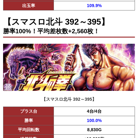
出玉率
109.9%
【スマスロ北斗 392～395】
勝率100%！平均差枚数+2,560枚！
【スマスロ北斗 392～395】
プラス台
4台/4台
勝率
100.0%
平均回転数
8,830G