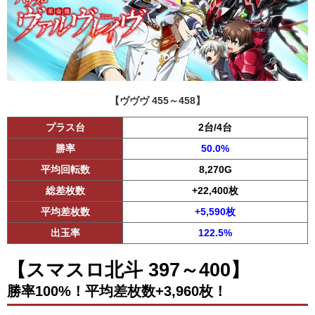
【ヴヴヴ 455～458】
プラス台
2台/4台
勝率
50.0%
平均回転数
8,270G
総差枚数
+22,400枚
平均差枚数
+5,590枚
出玉率
122.5%
【スマスロ北斗 397～400】
勝率100%！平均差枚数+3,960枚！