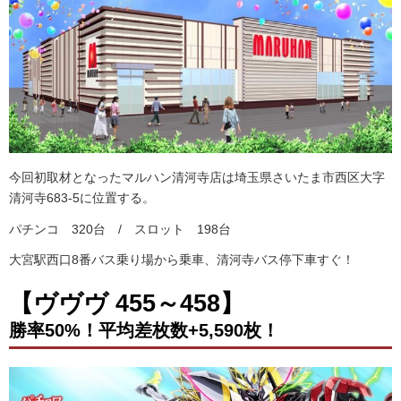
今回初取材となったマルハン清河寺店は埼玉県さいたま市西区大字
清河寺683-5に位置する。
パチンコ 320台 / スロット 198台
大宮駅西口8番バス乗り場から乗車、清河寺バス停下車すぐ！
【ヴヴヴ 455～458】
勝率50%！平均差枚数+5,590枚！