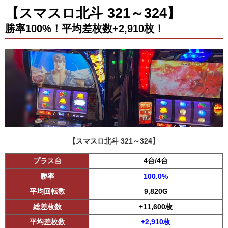
【スマスロ北斗 321～324】
勝率100%！平均差枚数+2,910枚！
【スマスロ北斗 321～324】
プラス台
4台/4台
勝率
100.0%
平均回転数
9,820G
総差枚数
+11,600枚
平均差枚数
+2,910枚