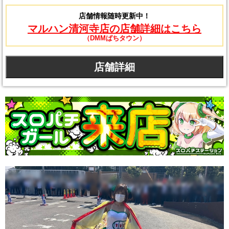
店舗情報随時更新中！
マルハン清河寺店の店舗詳細はこちら
（DMMぱちタウン）
店舗詳細