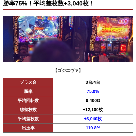
勝率75%！平均差枚数+3,040枚！
【ゴジエヴァ】
プラス台
3台/4台
勝率
75.0%
平均回転数
9,400G
総差枚数
+12,100枚
平均差枚数
+3,040枚
出玉率
110.8%