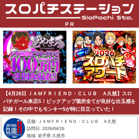
P R
【4月26日 ＪＡＭＦＲＩＥＮＤ・ＣＬＵＢ Ａ久慈】スロ
パチガール来店S！ピックアップ箇所全てが良好な出玉感を
記録！その中でもモンキー5が特に目立っていた！
店舗: ＪＡＭＦＲＩＥＮＤ・ＣＬＵＢ Ａ久慈
訪問日: 2026/04/26
地域: 岩手県 久慈市