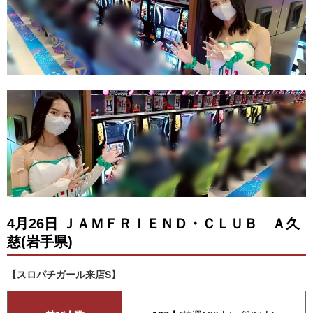
4月26日 ＪＡＭＦＲＩＥＮＤ・ＣＬＵＢ Ａ久
慈(岩手県)
【スロパチガール来店S】