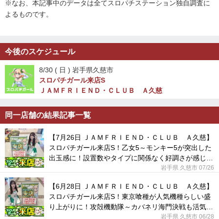
※なお、本記事中のデータは全てスロパチステーション独自調査に
よるものです。
今後のスケジュール
8/30 (
日
) 岩手県久慈市
スロパチガール来店S
ＪＡＭＦＲＩＥＮＤ・ＣＬＵＢ Ａ久慈
同一店舗の結果記事一覧
【7月26日 ＪＡＭＦＲＩＥＮＤ・ＣＬＵＢ Ａ久慈】
スロパチガール来店S！乙女5～モンキー5が突出した
出玉感に！設置数やタイプに関係なく好調さが感じら
れた！
岩手県 久慈市 07/26
【6月28日 ＪＡＭＦＲＩＥＮＤ・ＣＬＵＢ Ａ久慈】
スロパチガール来店S！東京喰種が人気機種らしい盛
り上がりに！攻殻機動隊～カバネリ海門決戦も活気づ
いていた！
岩手県 久慈市 06/28