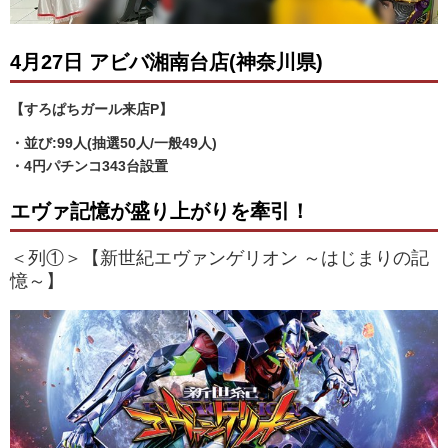
4月27日 アビバ湘南台店(神奈川県)
【すろぱちガール来店P】
・並び:99人(抽選50人/一般49人)
・4円パチンコ343台設置
エヴァ記憶が盛り上がりを牽引！
＜列①＞【新世紀エヴァンゲリオン ～はじまりの記
憶～】