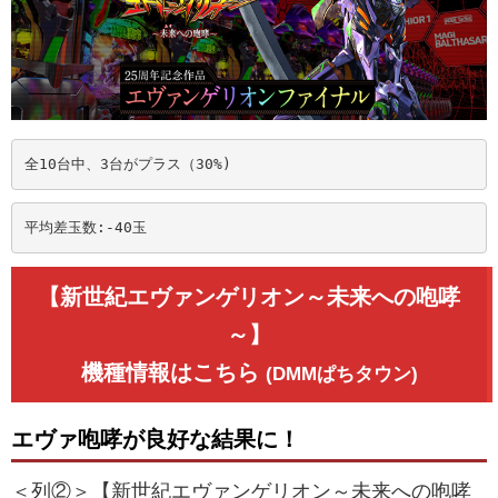
全10台中、3台がプラス（30%)
平均差玉数:-40玉
【新世紀エヴァンゲリオン～未来への咆哮
～】
機種情報はこちら
(DMMぱちタウン)
エヴァ咆哮が良好な結果に！
＜列②＞【新世紀エヴァンゲリオン～未来への咆哮