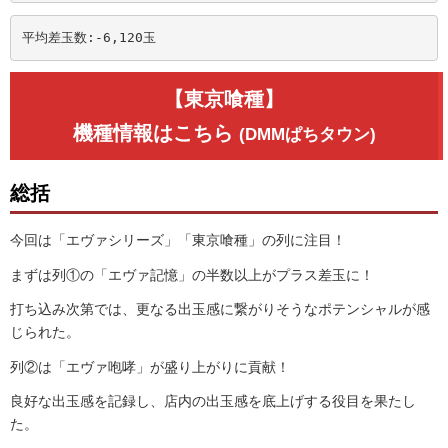
平均差玉数:-6,120玉
【東京喰種】
機種情報はこちら
(DMMぱちタウン)
総括
今回は「エヴァシリーズ」「東京喰種」の列に注目！
まずは列①の「エヴァ記憶」の半数以上がプラス差玉に！
打ち込み次第では、更なる出玉感に繋がりそうなポテンシャルが感
じられた。
列②は「エヴァ咆哮」が盛り上がりに貢献！
良好な出玉感を記録し、店内の出玉感を底上げする役目を果たし
た。