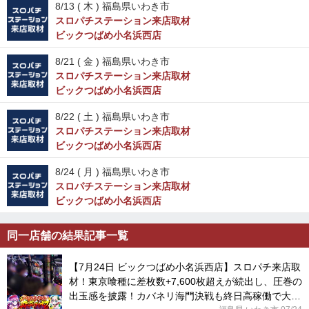
8/13 (
木
) 福島県いわき市
スロパチステーション来店取材
ビックつばめ小名浜西店
8/21 (
金
) 福島県いわき市
スロパチステーション来店取材
ビックつばめ小名浜西店
8/22 (
土
) 福島県いわき市
スロパチステーション来店取材
ビックつばめ小名浜西店
8/24 (
月
) 福島県いわき市
スロパチステーション来店取材
ビックつばめ小名浜西店
同一店舗の結果記事一覧
【7月24日 ビックつばめ小名浜西店】スロパチ来店取
材！東京喰種に差枚数+7,600枚超えが続出し、圧巻の
出玉感を披露！カバネリ海門決戦も終日高稼働で大盛