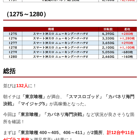
（1275～1280）
総括
並びは
132人
に！
朝イチは
「東京喰種」
が満台、
「スマスロゴッド」「カバネリ海門
決戦」「マイジャグ5」
が高稼働となった。
今回は
「東京喰種」「カバネリ海門決戦」
など状況が良さそうな箇
所を確認！
まずは
「東京喰種 400～405、406～411」
が
2箇所
、
計12台中11台
がプラス差枚
と満足度高い結果に！