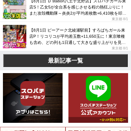
【8月1日 Ｄ’station八王子北野店】スロパチガール来
店S！乙女5が全台系を感じさせる程の熱狂ぶりに！
また攻殻機動隊～炎炎2が平均差枚数+6,410枚を叩き
出した！
東京都
8/1
【8月1日 ピーアーク北綾瀬駅前】すろぱちガール来
店P！リコリコが平均差玉数+11,650玉に！東京喰種
も含め、どの列も1日通して大きな盛り上がりを見せ
ていた！
東京都
8/1
最新記事一覧