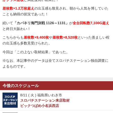
差枚数+1.2万枚超え
の出玉感も散見され、朝から人気を博していた
ことも納得の状況であった！
続いて
「カバネリ海門決戦 1126～1131」
が
全台
回転数7,100G超え
と終日大賑わい！
こちらからも
差枚数+9,400枚
や
差枚数+8,520枚
といった羨ましい程
の出玉感も多数見受けられた。
今回は「この上ない取材結果」であった。
※なお、本記事中のデータは全てスロパチステーション独自調査に
よるものです。
今後のスケジュール
8/11 (
火
) 福島県いわき市
スロパチステーション来店取材
ビックつばめ小名浜西店