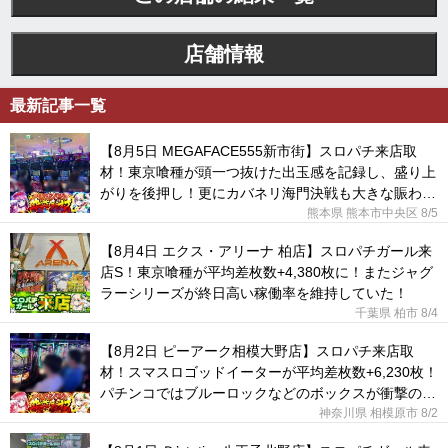
店舗情報
最新記事一覧
【8月5日 MEGAFACE555新市街】スロパチ来店取
材！東京喰種が頭一つ抜けた出玉感を記録し、盛り上
がりを後押し！更にカバネリ海門決戦も大きな賑わい
を見せた！
熊本県 熊本市中央区
8/5
【8月4日 エクス・アリーナ 柏店】スロパチガール来
店S！東京喰種が平均差枚数+4,380枚に！またジャグ
ラーシリーズが終日高い稼働率を維持していた！
千葉県 柏市
8/4
【8月2日 ピーアーク相模大野店】スロパチ来店取
材！スマスロゴッドイーターが平均差枚数+6,230枚！
パチンコではブルーロックなどのボックスが衝撃の出
玉感に！
神奈川県 相模原市
8/2