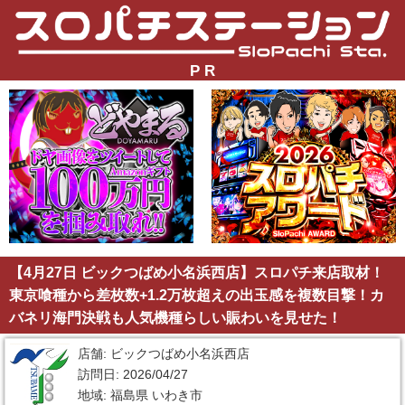
P R
【4月27日 ビックつばめ小名浜西店】スロパチ来店取材！
東京喰種から差枚数+1.2万枚超えの出玉感を複数目撃！カ
バネリ海門決戦も人気機種らしい賑わいを見せた！
店舗: ビックつばめ小名浜西店
訪問日: 2026/04/27
地域: 福島県 いわき市