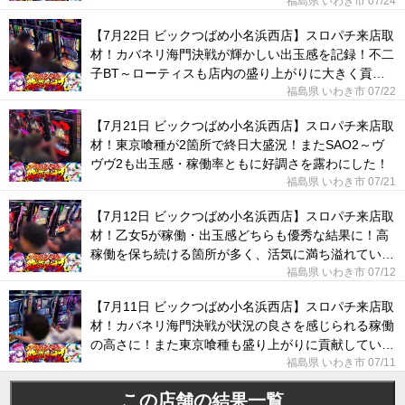
況に！
福島県 いわき市 07/24
【7月22日 ビックつばめ小名浜西店】スロパチ来店取
材！カバネリ海門決戦が輝かしい出玉感を記録！不二
子BT～ローティスも店内の盛り上がりに大きく貢献
した！
福島県 いわき市 07/22
【7月21日 ビックつばめ小名浜西店】スロパチ来店取
材！東京喰種が2箇所で終日大盛況！またSAO2～ヴ
ヴヴ2も出玉感・稼働率ともに好調さを露わにした！
福島県 いわき市 07/21
【7月12日 ビックつばめ小名浜西店】スロパチ来店取
材！乙女5が稼働・出玉感どちらも優秀な結果に！高
稼働を保ち続ける箇所が多く、活気に満ち溢れてい
た！
福島県 いわき市 07/12
【7月11日 ビックつばめ小名浜西店】スロパチ来店取
材！カバネリ海門決戦が状況の良さを感じられる稼働
の高さに！また東京喰種も盛り上がりに貢献してい
た！
福島県 いわき市 07/11
この店舗の結果一覧