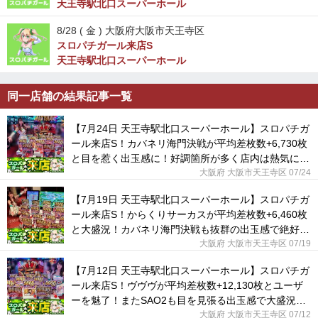
天王寺駅北口スーパーホール
8/28 (
金
) 大阪府大阪市天王寺区
スロパチガール来店S
天王寺駅北口スーパーホール
同一店舗の結果記事一覧
【7月24日 天王寺駅北口スーパーホール】スロパチガ
ール来店S！カバネリ海門決戦が平均差枚数+6,730枚
と目を惹く出玉感に！好調箇所が多く店内は熱気に包
まれた！
大阪府 大阪市天王寺区 07/24
【7月19日 天王寺駅北口スーパーホール】スロパチガ
ール来店S！からくりサーカスが平均差枚数+6,460枚
と大盛況！カバネリ海門決戦も抜群の出玉感で絶好調
に！
大阪府 大阪市天王寺区 07/19
【7月12日 天王寺駅北口スーパーホール】スロパチガ
ール来店S！ヴヴヴが平均差枚数+12,130枚とユーザ
ーを魅了！またSAO2も目を見張る出玉感で大盛況と
なった！
大阪府 大阪市天王寺区 07/12