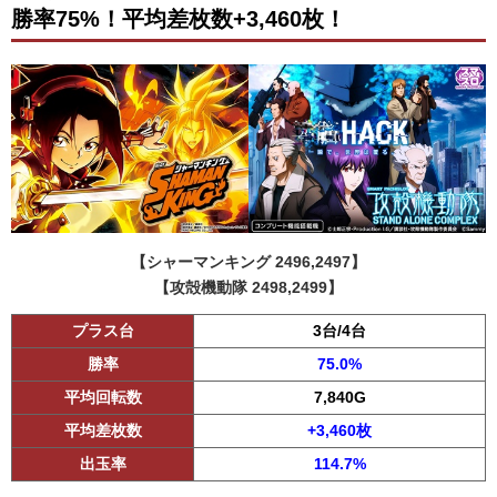
勝率75%！平均差枚数+3,460枚！
【シャーマンキング 2496,2497】
【攻殻機動隊 2498,2499】
プラス台
3台/4台
勝率
75.0%
平均回転数
7,840G
平均差枚数
+3,460枚
出玉率
114.7%