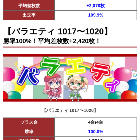
平均差枚数
+2,070枚
出玉率
109.9%
【バラエティ 1017〜1020】
勝率100%！平均差枚数+2,420枚！
【バラエティ 1017〜1020】
プラス台
4台/4台
勝率
100.0%