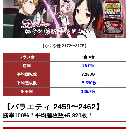
【かぐや様 2172〜2175】
プラス台
3台/4台
勝率
75.0%
平均回転数
7,260G
平均差枚数
+5,590枚
出玉率
125.7%
【バラエティ 2459〜2462】
勝率100%！平均差枚数+5,320枚！