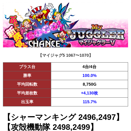
【マイジャグ5 1067〜1070】
プラス台
4台/4台
勝率
100.0%
平均回転数
8,750G
平均差枚数
+4,130枚
出玉率
115.7%
【シャーマンキング 2496,2497】
【攻殻機動隊 2498,2499】