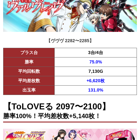
【ヴヴヴ 2282〜2285】
プラス台
3台/4台
勝率
75.0%
平均回転数
7,130G
平均差枚数
+6,620枚
出玉率
131.0%
【ToLOVEる 2097〜2100】
勝率100%！平均差枚数+5,140枚！