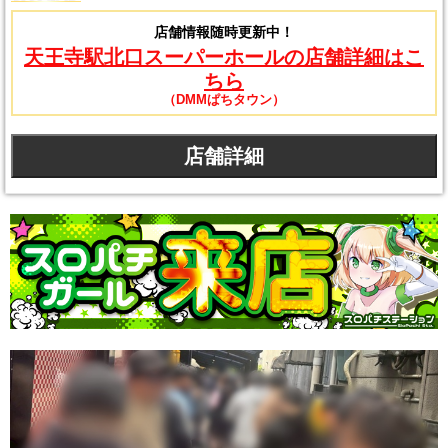
店舗情報随時更新中！
天王寺駅北口スーパーホールの店舗詳細はこ
ちら
（DMMぱちタウン）
店舗詳細