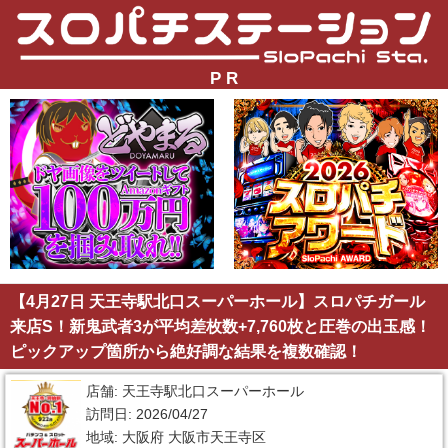
P R
【4月27日 天王寺駅北口スーパーホール】スロパチガール
来店S！新鬼武者3が平均差枚数+7,760枚と圧巻の出玉感！
ピックアップ箇所から絶好調な結果を複数確認！
店舗: 天王寺駅北口スーパーホール
訪問日: 2026/04/27
地域: 大阪府 大阪市天王寺区