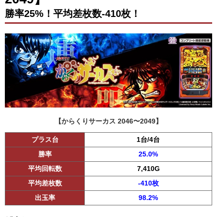
勝率25%！平均差枚数-410枚！
【からくりサーカス 2046〜2049】
プラス台
1台/4台
勝率
25.0%
平均回転数
7,410G
平均差枚数
-410枚
出玉率
98.2%