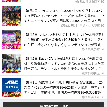
た！
神奈川県 横浜市西区
8/5
【8月5日 メガコンコルド1020+刈谷知立店】スロパ
チ来店取材！ハナハナシリーズが好調さを露わに！中
でもニューキンVが平均回転数9,330Gと終日ぶん回さ
れていた！
愛知県 JR刈谷駅近くの大型店
8/5
【8月2日 マルハン裾野北店】すろぱちガール来店P！
北斗無双Reが平均差玉数+10,340玉と大盛況に！各列
から打ち続けたくなるようなコンディションが窺え
た！
静岡県 裾野市
8/2
【8月2日 Super D’station錦糸町店】スロパチ来店取
材！攻殻機動隊～マギレコが驚愕の出玉感に！また真
打吉宗もポテンシャルを発揮し圧巻の結果を残してい
た！
東京都 墨田区
8/2
【8月1日 ABC富士今泉店】初いそまる実践来店！20
スロ全427台の平均差枚数+520枚と大盛況！中でもバ
ディゴル・虚構推理が驚愕の平均差枚数+6,300枚超え
に！
静岡県 富士市
8/1