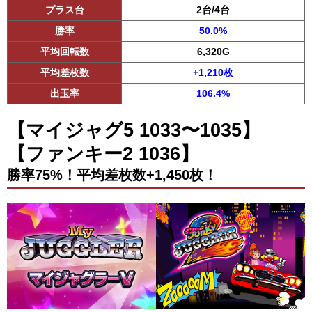
プラス台
2台/4台
勝率
50.0%
平均回転数
6,320G
平均差枚数
+1,210枚
出玉率
106.4%
【マイジャグ5 1033〜1035】
【ファンキー2 1036】
勝率75%！平均差枚数+1,450枚！