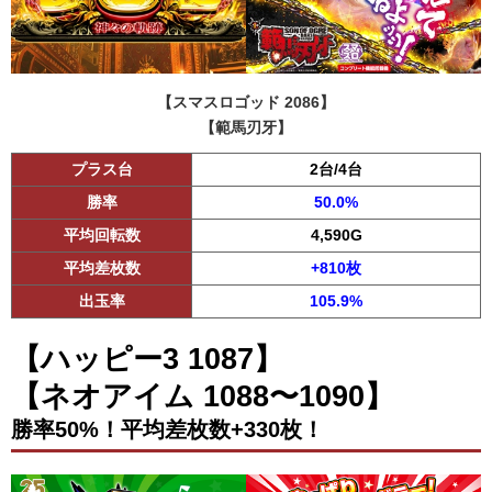
【スマスロゴッド 2086】
【範馬刃牙】
プラス台
2台/4台
勝率
50.0%
平均回転数
4,590G
平均差枚数
+810枚
出玉率
105.9%
【ハッピー3 1087】
【ネオアイム 1088〜1090】
勝率50%！平均差枚数+330枚！