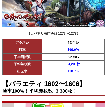
【カバネリ海門決戦 1273〜1277】
プラス台
4台/4台
勝率
100.0%
平均回転数
8,570G
平均差枚数
+4,290枚
出玉率
116.7%
【バラエティ 1602〜1606】
勝率100%！平均差枚数+3,380枚！