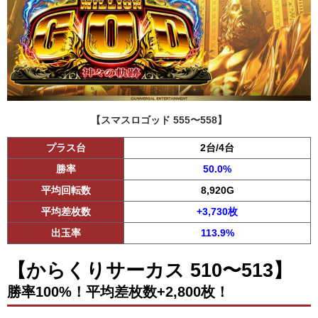
【スマスロゴッド 555〜558】
プラス台
2台/4台
勝率
50.0%
平均回転数
8,920G
平均差枚数
+3,730枚
出玉率
113.9%
【からくりサーカス 510〜513】
勝率100%！平均差枚数+2,800枚！