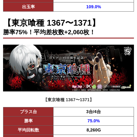
出玉率
109.0%
【東京喰種 1367〜1371】
勝率75%！平均差枚数+2,060枚！
【東京喰種 1367〜1371】
プラス台
3台/4台
勝率
75.0%
平均回転数
8,260G