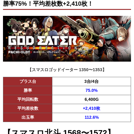
勝率75%！平均差枚数+2,410枚！
【スマスロゴッドイーター 1350〜1353】
プラス台
3台/4台
勝率
75.0%
平均回転数
6,400G
平均差枚数
+2,410枚
出玉率
112.6%
【スマスロ北斗 1568〜1572】