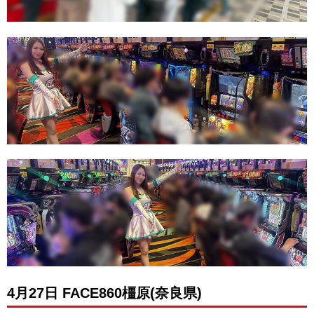
4月27日 FACE860橿原(奈良県)