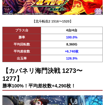
【北斗転生2 1516〜1520】
プラス台
4台/4台
勝率
100.0%
平均回転数
8,360G
平均差枚数
+6,740枚
出玉率
126.9%
【カバネリ海門決戦 1273〜
1277】
勝率100%！平均差枚数+4,290枚！