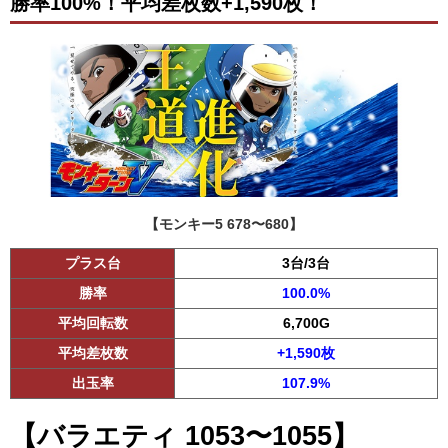
勝率100%！平均差枚数+1,590枚！
【モンキー5 678〜680】
プラス台
3台/3台
勝率
100.0%
平均回転数
6,700G
平均差枚数
+1,590枚
出玉率
107.9%
【バラエティ 1053〜1055】