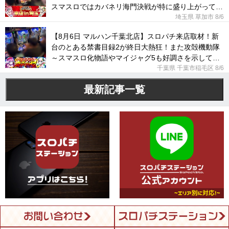
スマスロではカバネリ海門決戦が特に盛り上がってい
た！
埼玉県 草加市
8/6
【8月6日 マルハン千葉北店】スロパチ来店取材！新
台のとある禁書目録2が終日大熱狂！また攻殻機動隊
～スマスロ化物語やマイジャグ5も好調さを示してい
た！
千葉県 千葉市稲毛区
8/6
最新記事一覧