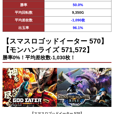
勝率
50.0%
平均回転数
9,350G
平均差枚数
-1,090枚
出玉率
96.1%
【スマスロゴッドイーター 570】
【モンハンライズ 571,572】
勝率0%！平均差枚数-1,030枚！
【スマスロゴッドイーター 570】