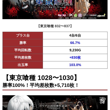
【東京喰種 832〜837】
プラス台
4台/6台
勝率
66.7%
平均回転数
9,230G
平均差枚数
+830枚
出玉率
103.0%
【東京喰種 1028〜1030】
勝率100%！平均差枚数+5,710枚！