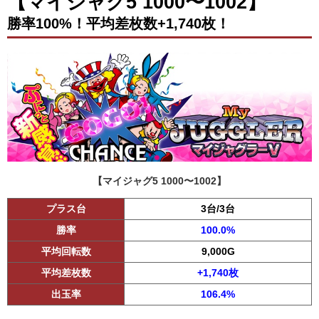
【マイジャグ5 1000〜1002】
勝率100%！平均差枚数+1,740枚！
【マイジャグ5 1000〜1002】
プラス台
3台/3台
勝率
100.0%
平均回転数
9,000G
平均差枚数
+1,740枚
出玉率
106.4%