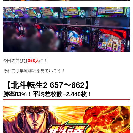
今回の並びは
358人
に！
それでは早速詳細を見ていこう！
【北斗転生2 657〜662】
勝率83%！平均差枚数+2,440枚！