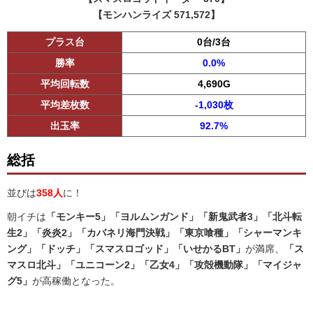
【モンハンライズ 571,572】
プラス台
0台/3台
勝率
0.0%
平均回転数
4,690G
平均差枚数
-1,030枚
出玉率
92.7%
総括
並びは
358人
に！
朝イチは
「モンキー5」「ヨルムンガンド」「新鬼武者3」「北斗転
生2」「炎炎2」「カバネリ海門決戦」「東京喰種」「シャーマンキ
ング」「ドッチ」「スマスロゴッド」「いせかるBT」
が満席、
「ス
マスロ北斗」「ユニコーン2」「乙女4」「攻殻機動隊」「マイジャ
グ5」
が高稼働となった。