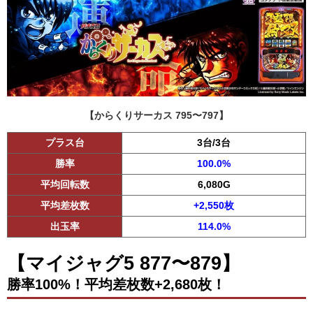
【からくりサーカス 795〜797】
プラス台
3台/3台
勝率
100.0%
平均回転数
6,080G
平均差枚数
+2,550枚
出玉率
114.0%
【マイジャグ5 877〜879】
勝率100%！平均差枚数+2,680枚！