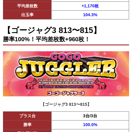
平均差枚数
+1,170枚
出玉率
104.3%
【ゴージャグ3 813〜815】
勝率100%！平均差枚数+960枚！
【ゴージャグ3 813〜815】
プラス台
3台/3台
勝率
100.0%