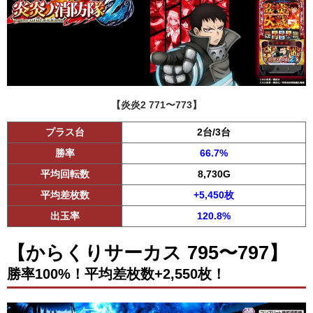
【炎炎2 771〜773】
プラス台
2台/3台
勝率
66.7%
平均回転数
8,730G
平均差枚数
+5,450枚
出玉率
120.8%
【からくりサーカス 795〜797】
勝率100%！平均差枚数+2,550枚！