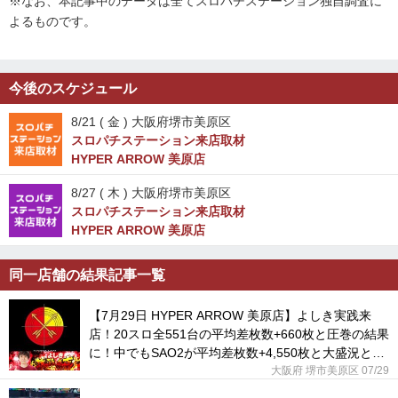
※なお、本記事中のデータは全てスロパチステーション独自調査に
よるものです。
今後のスケジュール
8/21 (
金
) 大阪府堺市美原区
スロパチステーション来店取材
HYPER ARROW 美原店
8/27 (
木
) 大阪府堺市美原区
スロパチステーション来店取材
HYPER ARROW 美原店
同一店舗の結果記事一覧
【7月29日 HYPER ARROW 美原店】よしき実践来
店！20スロ全551台の平均差枚数+660枚と圧巻の結果
に！中でもSAO2が平均差枚数+4,550枚と大盛況とな
った！
大阪府 堺市美原区 07/29