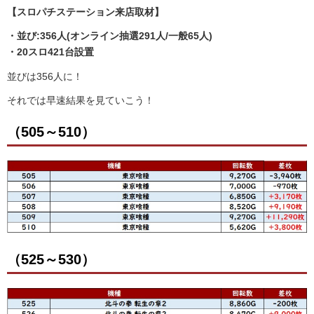
【スロパチステーション来店取材】
・並び:356人(オンライン抽選291人/一般65人)
・20スロ421台設置
並びは356人に！
それでは早速結果を見ていこう！
（505～510）
（525～530）