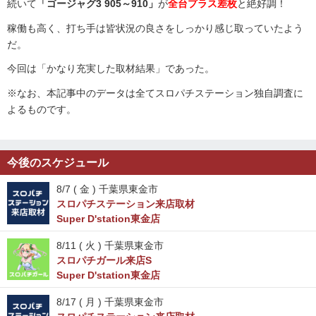
続いて
「ゴージャグ3 905～910」
が
全台プラス差枚
と絶好調！
稼働も高く、打ち手は皆状況の良さをしっかり感じ取っていたよう
だ。
今回は「かなり充実した取材結果」であった。
※なお、本記事中のデータは全てスロパチステーション独自調査に
よるものです。
今後のスケジュール
8/7 (
金
) 千葉県東金市
スロパチステーション来店取材
Super D'station東金店
8/11 (
火
) 千葉県東金市
スロパチガール来店S
Super D'station東金店
8/17 (
月
) 千葉県東金市