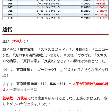
総括
並びは
356人
に！
朝イチは
「東京喰種」「スマスロゴッド」「北斗転生2」「ユニコー
ン2」「カバネリ海門決戦」
が埋まり、その後
「ヴヴヴ2」「スマス
ロ化物語」「真打吉宗」「炎炎2」
など多くの機種が満台となった。
今回は
「東京喰種」「ゴージャグ3」
など状況が良さそうな箇所を確
認！
まずは
「東京喰種 505～510、536～541」
の
大半が回転数7,000G超
え
と一際賑わう一角に！
差枚数+1万枚超え
など度肝を抜かれるような出玉感が多数現れ、盛
り上がりの火付け役を担った！