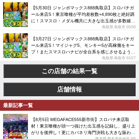
【5月30日 ジャンボマックス888鳥取店】スロパチガ
ール来店S！東京喰種が平均差枚数+4,890枚と絶好調
に！スマスロ・メダル機共に大きな出玉感が多数確認
出来た！
鳥取県 鳥取市 05/30
【3月27日 ジャンボマックス888鳥取店】スロパチガ
ール来店S！マイジャグ5、モンキー5が高稼働をキー
プ！またスマスロハナビが全台系を感じさせるような
結果に！
鳥取県 鳥取市 03/27
この店舗の結果一覧
店舗情報
最新記事一覧
【8月5日 MEGAFACE555新市街】スロパチ来店取
材！東京喰種が頭一つ抜けた出玉感を記録し、盛り上
がりを後押し！更にカバネリ海門決戦も大きな賑わい
を見せた！
熊本県 熊本市中央区
8/5