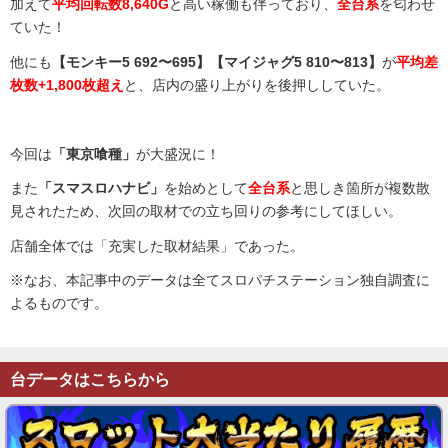
加えて
平均回転数8,640G
と高い稼働も伴っており、
全台系
を匂わせ
ていた！
他にも
【モンキー5 692〜695】【マイジャグ5 810〜813】
が
平均差
枚数+1,800枚超え
と、店内の盛り上がりを後押ししていた。
今回は
「東京喰種」
が大盛況に！
また
「スマスロハナビ」
を始めとして
全台系
と思しき箇所が複数散
見されたため、次回の取材での立ち回りの参考にしてほしい。
店舗全体では「充実した取材結果」であった。
※なお、本記事中のデータは全てスロパチステーション独自調査に
よるものです。
台データはこちらから