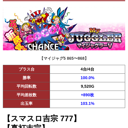
【マイジャグ5 865〜868】
プラス台
4台/4台
勝率
100.0%
平均回転数
9,520G
平均差枚数
+890枚
出玉率
103.1%
【スマスロ吉宗 777】