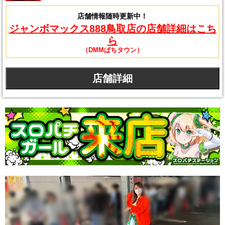
店舗情報随時更新中！
ジャンボマックス888鳥取店の店舗詳細はこち
ら
（DMMぱちタウン）
店舗詳細