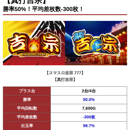
【真打吉宗】
勝率50%！平均差枚数-300枚！
【スマスロ吉宗 777】
【真打吉宗】
プラス台
2台/4台
勝率
50.0%
平均回転数
7,600G
平均差枚数
-300枚
出玉率
98.7%