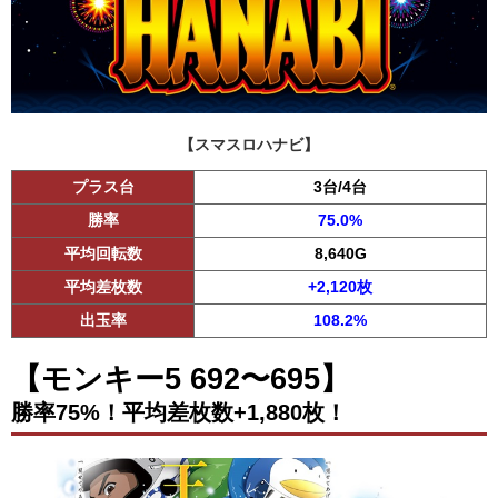
【スマスロハナビ】
プラス台
3台/4台
勝率
75.0%
平均回転数
8,640G
平均差枚数
+2,120枚
出玉率
108.2%
【モンキー5 692〜695】
勝率75%！平均差枚数+1,880枚！