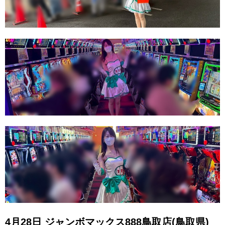
4月28日 ジャンボマックス888鳥取店(鳥取県)