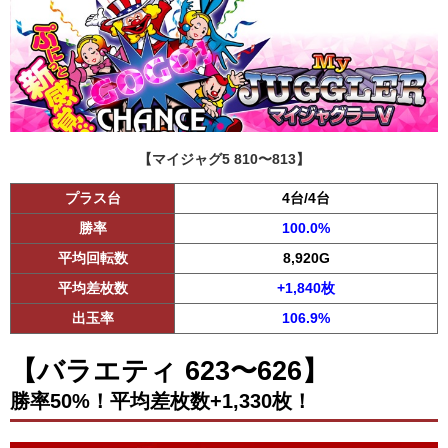
【マイジャグ5 810〜813】
プラス台
4台/4台
勝率
100.0%
平均回転数
8,920G
平均差枚数
+1,840枚
出玉率
106.9%
【バラエティ 623〜626】
勝率50%！平均差枚数+1,330枚！