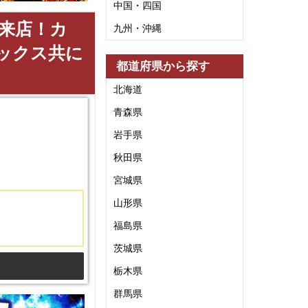
中国・四国
践来店！カ
九州・沖縄
ックス共に
都道府県から探す
北海道
青森県
岩手県
秋田県
宮城県
山形県
福島県
茨城県
栃木県
群馬県