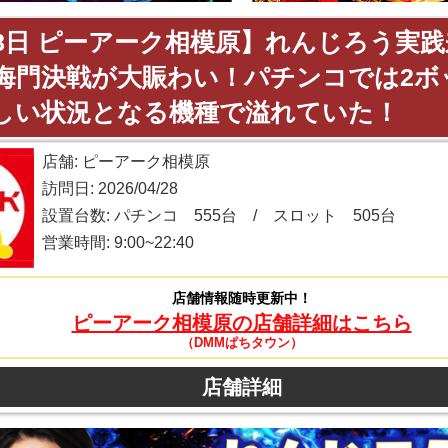
28日 ピーアーク相模原】れんじろう実
海門決戦が大賑わい！パチンコでは2ボ
しい状況となる機種で溢れていた！
店舗: ピーアーク相模原
訪問日: 2026/04/28
設置台数: パチンコ 555台 / スロット 505台
営業時間: 9:00~22:40
店舗情報随時更新中！
ピーアーク相模原の店舗詳細はこちら
（DMMぱちタウン）
店舗詳細