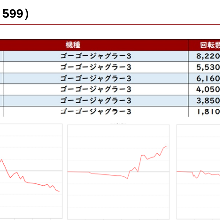
～599）