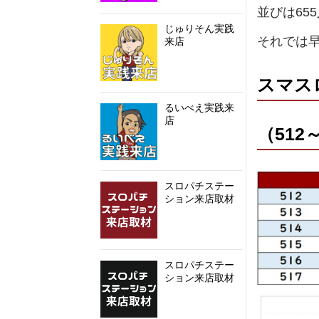
並びは65
じゅりそん実践
それでは
来店
スマス
るいべえ実践来
店
（512
スロパチステー
ション来店取材
スロパチステー
ション来店取材