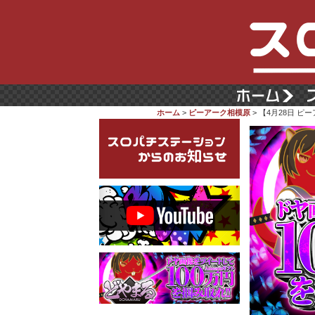
ホーム
>
ピーアーク相模原
> 【4月28日