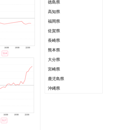
徳島県
高知県
福岡県
佐賀県
長崎県
熊本県
大分県
宮崎県
鹿児島県
沖縄県