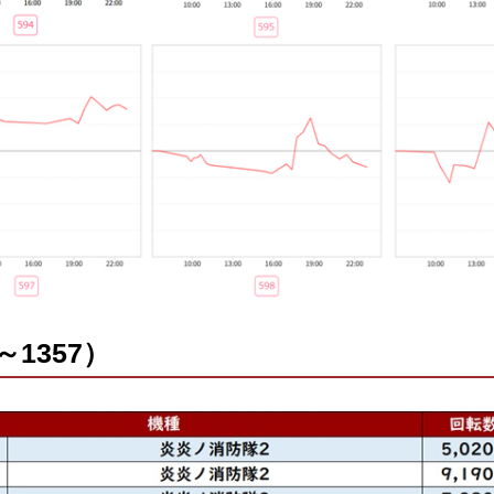
～1357）