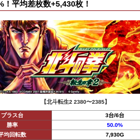
%！平均差枚数+5,430枚！
【北斗転生2 2380〜2385】
プラス台
3台/6台
勝率
50.0%
平均回転数
7,930G