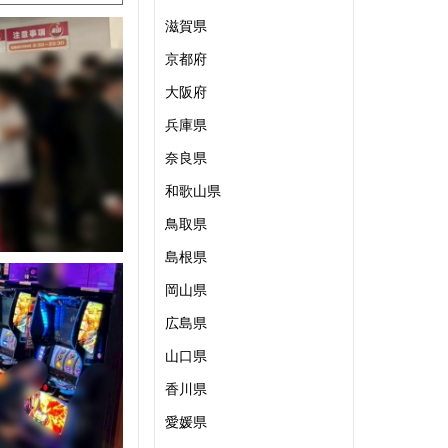
滋賀県
京都府
大阪府
兵庫県
奈良県
和歌山県
鳥取県
島根県
岡山県
広島県
山口県
香川県
愛媛県