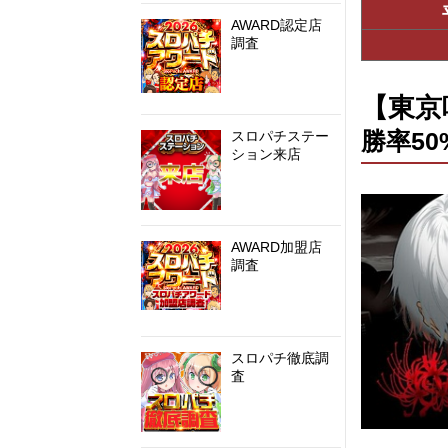
AWARD認定店
調査
【東京喰
勝率50
スロパチステー
ション来店
AWARD加盟店
調査
スロパチ徹底調
査