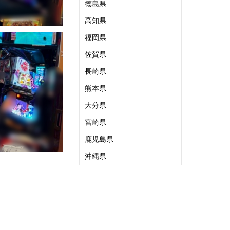
徳島県
高知県
福岡県
佐賀県
長崎県
熊本県
大分県
宮崎県
鹿児島県
沖縄県