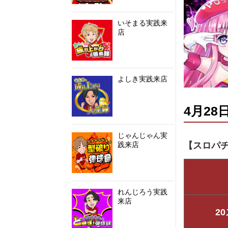
いそまる実践来
店
よしき実践来店
4月28
じゃんじゃん実
【スロパ
践来店
れんじろう実践
来店
2