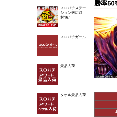
勝率50
スロパチステー
ション来店取
材“匠”
スロパチガール
景品入荷
タオル景品入荷