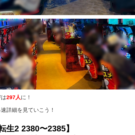
びは
297人
に！
早速詳細を見ていこう！
生2 2380〜2385】