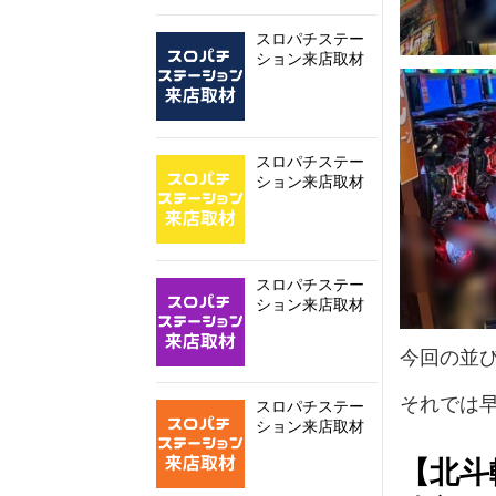
スロパチステー
ション来店取材
スロパチステー
ション来店取材
スロパチステー
ション来店取材
今回の並
それでは
スロパチステー
ション来店取材
【北斗転