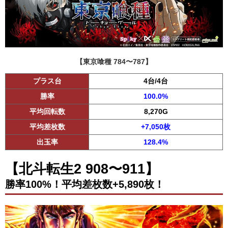
【東京喰種 784〜787】
プラス台
4台/4台
勝率
100.0%
平均回転数
8,270G
平均差枚数
+7,050枚
出玉率
128.4%
【北斗転生2 908〜911】
勝率100%！平均差枚数+5,890枚！