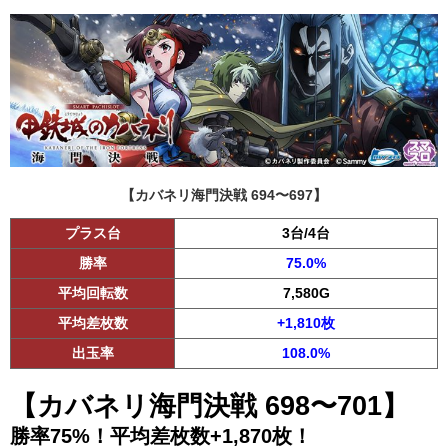
【カバネリ海門決戦 694〜697】
プラス台
3台/4台
勝率
75.0%
平均回転数
7,580G
平均差枚数
+1,810枚
出玉率
108.0%
【カバネリ海門決戦 698〜701】
勝率75%！平均差枚数+1,870枚！