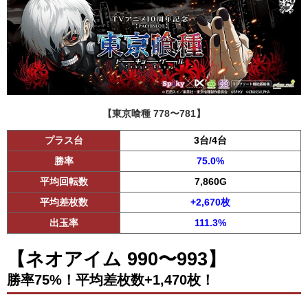
【東京喰種 778〜781】
プラス台
3台/4台
勝率
75.0%
平均回転数
7,860G
平均差枚数
+2,670枚
出玉率
111.3%
【ネオアイム 990〜993】
勝率75%！平均差枚数+1,470枚！