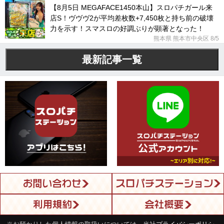
【8月5日 MEGAFACE1450本山】スロパチガール来
店S！ヴヴヴ2が平均差枚数+7,450枚と持ち前の破壊
力を示す！スマスロの好調ぶりが顕著となった！
熊本県 熊本市中央区
8/5
最新記事一覧