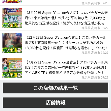
群馬県 高崎市 07/25
【3月22日 Super D’station金古店】スロパチガール来
店S！東京喰種〜北斗転生2が平均差枚数+7,030枚と
驚異的な出玉感を記録！随所で良好な出玉感が見られ
た！
群馬県 高崎市 03/22
【12月27日 Super D’station金古店】スロパチガール
来店S！東京喰種〜からくりサーカスが平均差枚数
+3,960枚を記録！広範囲で好調さを露わにしていた！
群馬県 高崎市 12/27
【7月27日 Super D’station金古店】スロパチガール来
店S！スマスロ吉宗が平均差枚数+4,790枚と絶好調！
アイムEX-TPも複数箇所で良好な数値を記録した！
群馬県 高崎市 07/27
この店舗の結果一覧
店舗情報