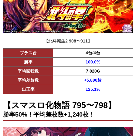
【北斗転生2 908〜911】
プラス台
4台/4台
勝率
100.0%
平均回転数
7,820G
平均差枚数
+5,890枚
出玉率
125.1%
【スマスロ化物語 795〜798】
勝率50%！平均差枚数+1,240枚！