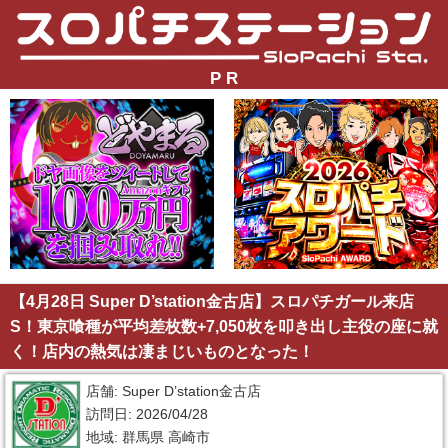
P R
【4月28日 Super D’station金古店】スロパチガール来店
S！東京喰種が平均差枚数+7,050枚を叩き出し主役の座に就
く！店内の熱気は凄まじいものとなった！
店舗: Super D’station金古店
訪問日: 2026/04/28
地域: 群馬県 高崎市