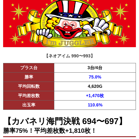
【ネオアイム 990〜993】
プラス台
3台/4台
勝率
75.0%
平均回転数
4,620G
平均差枚数
+1,470枚
出玉率
110.6%
【カバネリ海門決戦 694〜697】
勝率75%！平均差枚数+1,810枚！