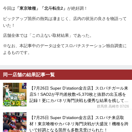
今回は
「東京喰種」「北斗転生2」
が絶好調！
ピックアップ箇所の熱気は凄まじく、店内の状況の良さを物語って
いた！
店舗全体では「この上ない取材結果」であった。
※なお、本記事中のデータは全てスロパチステーション独自調査に
よるものです。
同一店舗の結果記事一覧
【7月26日 Super D’station金古店】スロパチガール来
店S！SAO2が平均差枚数+5,370枚と抜群の出玉感を
記録！更にカバネリ海門決戦も優秀な結果を残してい
た！
群馬県 高崎市 07/26
【7月25日 Super D’station金古店】スロパチ来店取
材！東京喰種やカバネリ海門決戦が大盛況！機種を跨
いで好調となる箇所も多数見受けられた！