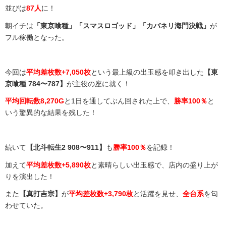
並びは
87人
に！
朝イチは
「東京喰種」「スマスロゴッド」「カバネリ海門決戦」
が
フル稼働となった。
今回は
平均差枚数+7,050枚
という最上級の出玉感を叩き出した
【東
京喰種 784〜787】
が主役の座に就く！
平均回転数8,270G
と1日を通してぶん回された上で、
勝率100％
と
いう驚異的な結果を残した！
続いて
【北斗転生2 908〜911】
も
勝率100％
を記録！
加えて
平均差枚数+5,890枚
と素晴らしい出玉感で、店内の盛り上が
りを演出した！
また
【真打吉宗】
が
平均差枚数+3,790枚
と活躍を見せ、
全台系
を匂
わせていた。