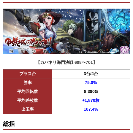
【カバネリ海門決戦 698〜701】
プラス台
3台/4台
勝率
75.0%
平均回転数
8,390G
平均差枚数
+1,870枚
出玉率
107.4%
総括