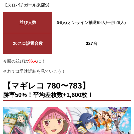
【スロパチガール来店S】
並び人数
96人
(オンライン抽選68人/一般28人)
20スロ設置台数
327台
今回の並びは
96人
に！
それでは早速詳細を見ていこう！
【マギレコ 780〜783】
勝率50%！平均差枚数+1,600枚！