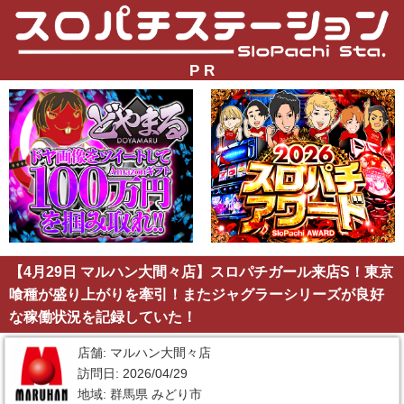
P R
【4月29日 マルハン大間々店】スロパチガール来店S！東京
喰種が盛り上がりを牽引！またジャグラーシリーズが良好
な稼働状況を記録していた！
店舗: マルハン大間々店
訪問日: 2026/04/29
地域: 群馬県 みどり市