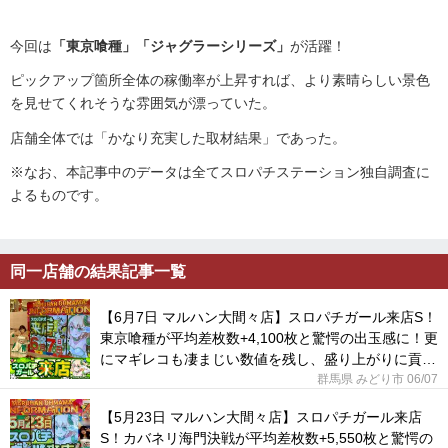
今回は
「東京喰種」「ジャグラーシリーズ」
が活躍！
ピックアップ箇所全体の稼働率が上昇すれば、より素晴らしい景色
を見せてくれそうな雰囲気が漂っていた。
店舗全体では「かなり充実した取材結果」であった。
※なお、本記事中のデータは全てスロパチステーション独自調査に
よるものです。
同一店舗の結果記事一覧
【6月7日 マルハン大間々店】スロパチガール来店S！
東京喰種が平均差枚数+4,100枚と驚愕の出玉感に！更
にマギレコも凄まじい数値を残し、盛り上がりに貢献
した！
群馬県 みどり市 06/07
【5月23日 マルハン大間々店】スロパチガール来店
S！カバネリ海門決戦が平均差枚数+5,550枚と驚愕の