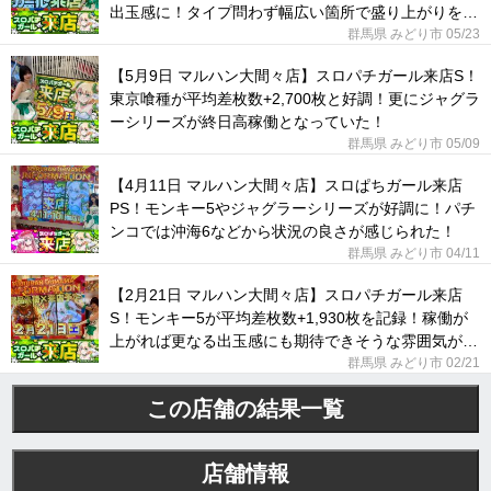
出玉感に！タイプ問わず幅広い箇所で盛り上がりを確
認できた！
群馬県 みどり市 05/23
【5月9日 マルハン大間々店】スロパチガール来店S！
東京喰種が平均差枚数+2,700枚と好調！更にジャグラ
ーシリーズが終日高稼働となっていた！
群馬県 みどり市 05/09
【4月11日 マルハン大間々店】スロぱちガール来店
PS！モンキー5やジャグラーシリーズが好調に！パチ
ンコでは沖海6などから状況の良さが感じられた！
群馬県 みどり市 04/11
【2月21日 マルハン大間々店】スロパチガール来店
S！モンキー5が平均差枚数+1,930枚を記録！稼働が
上がれば更なる出玉感にも期待できそうな雰囲気が感
じられた！
群馬県 みどり市 02/21
この店舗の結果一覧
店舗情報