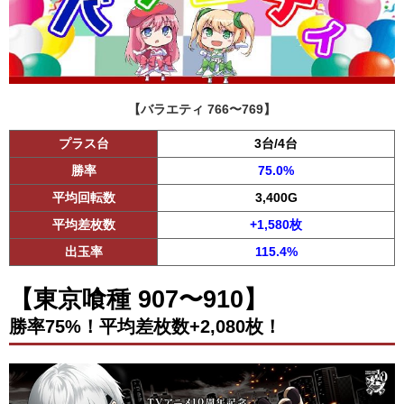
【バラエティ 766〜769】
プラス台
3台/4台
勝率
75.0%
平均回転数
3,400G
平均差枚数
+1,580枚
出玉率
115.4%
【東京喰種 907〜910】
勝率75%！平均差枚数+2,080枚！