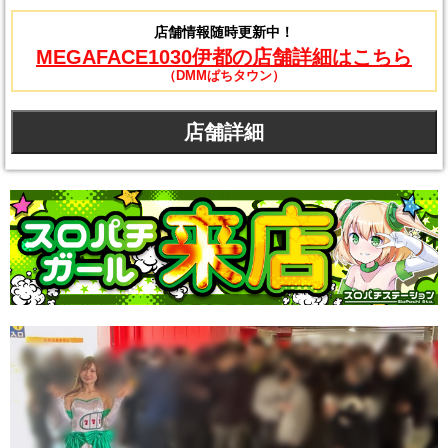
店舗情報随時更新中！
MEGAFACE1030伊都の店舗詳細はこちら
（DMMぱちタウン）
店舗詳細