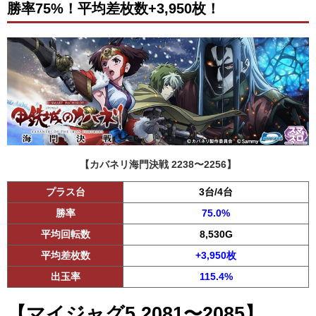
勝率75%！平均差枚数+3,950枚！
【カバネリ海門決戦 2238〜2256】
プラス台
3台/4台
勝率
75.0%
平均回転数
8,530G
平均差枚数
+3,950枚
出玉率
115.4%
【マイジャグ5 2081〜2085】