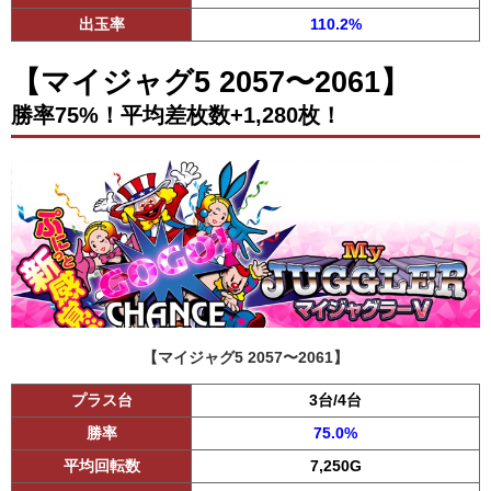
出玉率
110.2%
【マイジャグ5 2057〜2061】
勝率75%！平均差枚数+1,280枚！
【マイジャグ5 2057〜2061】
プラス台
3台/4台
勝率
75.0%
平均回転数
7,250G