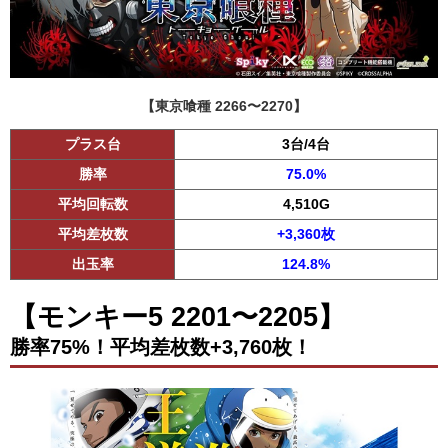
【東京喰種 2266〜2270】
プラス台
3台/4台
勝率
75.0%
平均回転数
4,510G
平均差枚数
+3,360枚
出玉率
124.8%
【モンキー5 2201〜2205】
勝率75%！平均差枚数+3,760枚！