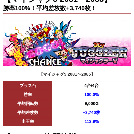
勝率100%！平均差枚数+3,740枚！
【マイジャグ5 2081〜2085】
プラス台
4台/4台
勝率
100.0%
平均回転数
9,000G
平均差枚数
+3,740枚
出玉率
113.9%