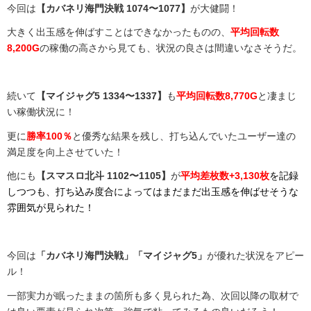
今回は
【カバネリ海門決戦 1074〜1077】
が大健闘！
大きく出玉感を伸ばすことはできなかったものの、
平均回転数
8,200G
の稼働の高さから見ても、状況の良さは間違いなさそうだ。
続いて
【マイジャグ5 1334〜1337】
も
平均回転数8,770G
と凄まじ
い稼働状況に！
更に
勝率100％
と優秀な結果を残し、打ち込んでいたユーザー達の
満足度を向上させていた！
他にも
【スマスロ北斗 1102〜1105】
が
平均差枚数
+3,130枚
を記録
しつつも、打ち込み度合によってはまだまだ出玉感を伸ばせそうな
雰囲気が見られた！
今回は
「カバネリ海門決戦」「マイジャグ5」
が優れた状況をアピー
ル！
一部実力が眠ったままの箇所も多く見られた為、次回以降の取材で