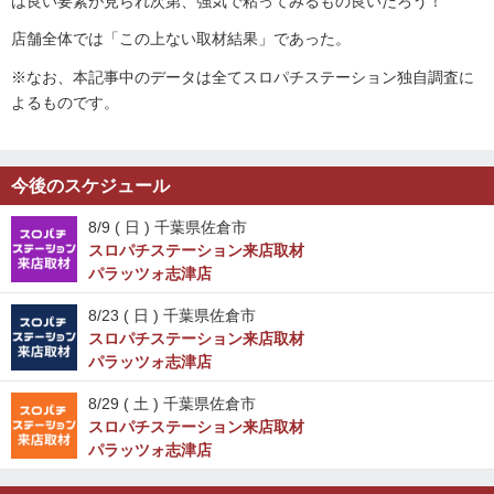
は良い要素が見られ次第、強気で粘ってみるもの良いだろう！
店舗全体では「この上ない取材結果」であった。
※なお、本記事中のデータは全てスロパチステーション独自調査に
よるものです。
今後のスケジュール
8/9 (
日
) 千葉県佐倉市
スロパチステーション来店取材
パラッツォ志津店
8/23 (
日
) 千葉県佐倉市
スロパチステーション来店取材
パラッツォ志津店
8/29 (
土
) 千葉県佐倉市
スロパチステーション来店取材
パラッツォ志津店