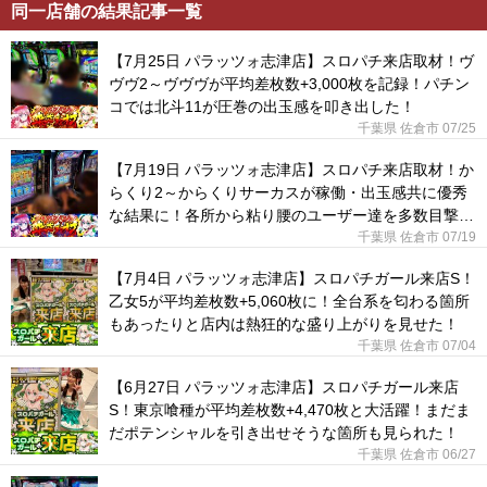
同一店舗の結果記事一覧
【7月25日 パラッツォ志津店】スロパチ来店取材！ヴ
ヴヴ2～ヴヴヴが平均差枚数+3,000枚を記録！パチン
コでは北斗11が圧巻の出玉感を叩き出した！
千葉県 佐倉市 07/25
【7月19日 パラッツォ志津店】スロパチ来店取材！か
らくり2～からくりサーカスが稼働・出玉感共に優秀
な結果に！各所から粘り腰のユーザー達を多数目撃で
きた！
千葉県 佐倉市 07/19
【7月4日 パラッツォ志津店】スロパチガール来店S！
乙女5が平均差枚数+5,060枚に！全台系を匂わる箇所
もあったりと店内は熱狂的な盛り上がりを見せた！
千葉県 佐倉市 07/04
【6月27日 パラッツォ志津店】スロパチガール来店
S！東京喰種が平均差枚数+4,470枚と大活躍！まだま
だポテンシャルを引き出せそうな箇所も見られた！
千葉県 佐倉市 06/27