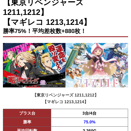
【東京リベンジャーズ
1211,1212】
【マギレコ 1213,1214】
勝率75%！平均差枚数+880枚！
【東京リベンジャーズ 1211,1212】
【マギレコ 1213,1214】
プラス台
3台/4台
勝率
75.0%
平均回転数
2,260G