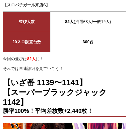
【スロパチガール来店S】
並び人数
82人
(抽選63人/一般19人)
20スロ設置台数
360台
今回の並びは
82人
に！
それでは早速詳細を見ていこう！
【いざ番 1139〜1141】
【スーパーブラックジャック
1142】
勝率100%！平均差枚数+2,440枚！