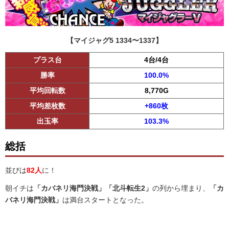
【マイジャグ5 1334〜1337】
プラス台
4台/4台
勝率
100.0%
平均回転数
8,770G
平均差枚数
+860枚
出玉率
103.3%
総括
並びは
82人
に！
朝イチは
「カバネリ海門決戦」「北斗転生2」
の列から埋まり、
「カ
バネリ海門決戦」
は満台スタートとなった。