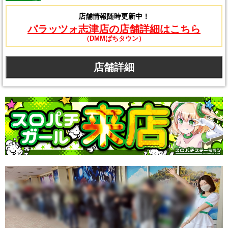
店舗情報随時更新中！
パラッツォ志津店の店舗詳細はこちら
（DMMぱちタウン）
店舗詳細