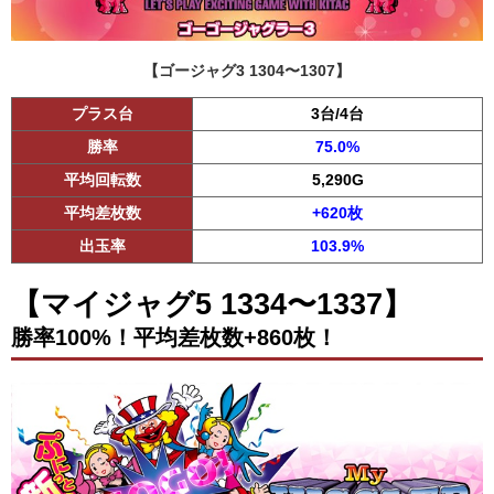
【ゴージャグ3 1304〜1307】
プラス台
3台/4台
勝率
75.0%
平均回転数
5,290G
平均差枚数
+620枚
出玉率
103.9%
【マイジャグ5 1334〜1337】
勝率100%！平均差枚数+860枚！