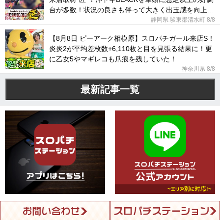
台が多数！状況の良さも伴って大きく出玉感を向上さ
せていた！
静岡県 駿東郡清水町
8/8
【8月8日 ピーアーク相模原】スロパチガール来店S！
炎炎2が平均差枚数+6,110枚と目を見張る結果に！更
に乙女5やマギレコも爪痕を残していた！
神奈川県
8/8
最新記事一覧