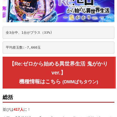
全3台中、1台がプラス（33%)
平均差玉数:-7,660玉
【Re:ゼロから始める異世界生活 鬼がかり
ver.】
機種情報はこちら
(DMMぱちタウン)
総括
並びは
417人
に！