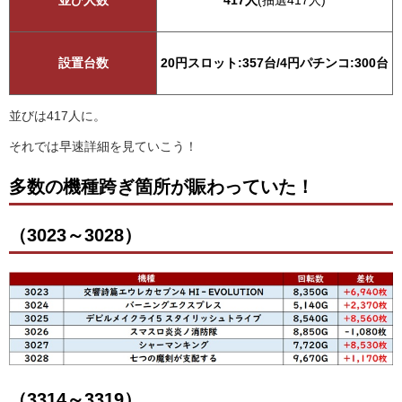
並び人数
417人
(抽選417人)
設置台数
20円スロット:357台/4円パチンコ:300台
並びは417人に。
それでは早速詳細を見ていこう！
多数の機種跨ぎ箇所が賑わっていた！
（3023～3028）
（3314～3319）