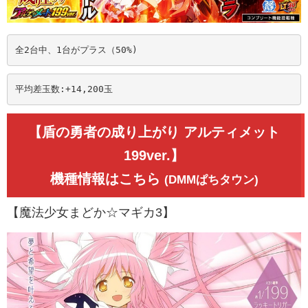
全2台中、1台がプラス（50%)
平均差玉数:+14,200玉
【盾の勇者の成り上がり アルティメット
199ver.】
機種情報はこちら
(DMMぱちタウン)
【魔法少女まどか☆マギカ3】