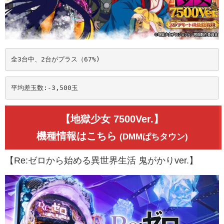
全3台中、2台がプラス（67%)
平均差玉数:-3,500玉
【地獄少女 7500Ver.】
機種情報はこちら
(DMMぱちタウン)
【Re:ゼロから始める異世界生活 鬼がかりver.】