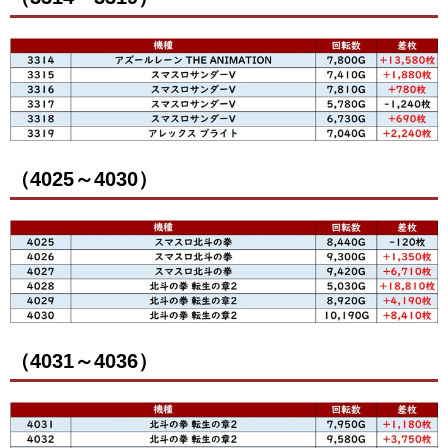
（4025～4030）
（4031～4036）