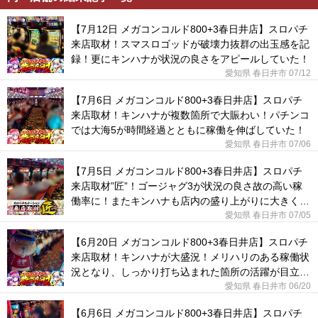
【7月12日 メガコンコルド800+3春日井店】スロパチ
来店取材！スマスロゴッドが破壊力抜群の出玉感を記
録！更にキンハナが状況の良さをアピールしていた！
愛知県 春日井市 07/12
【7月6日 メガコンコルド800+3春日井店】スロパチ
来店取材！キンハナが複数箇所で大賑わい！パチンコ
では大海5が時間経過とともに稼働を伸ばしていた！
愛知県 春日井市 07/06
【7月5日 メガコンコルド800+3春日井店】スロパチ
来店取材”匠”！ゴージャグ3が状況の良さ故の高い稼
働率に！またキンハナも店内の盛り上がりに大きく貢
献した！
愛知県 春日井市 07/05
【6月20日 メガコンコルド800+3春日井店】スロパチ
来店取材！キンハナが大盛況！メリハリのある稼働状
況となり、しっかり打ち込まれた箇所の活躍が目立っ
た！
愛知県 春日井市 06/20
【6月6日 メガコンコルド800+3春日井店】スロパチ