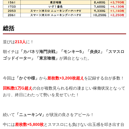
総括
並びは
213人
に！
朝イチは
「カバネリ海門決戦」「モンキー5」「炎炎2」「スマスロ
ゴッドイーター」「東京喰種」
が満台となった。
今回は
「かぐや様」
から
差枚数+3,200枚超え
を記録する台が多数！
回転数1万G超え
の台が複数見られる程の凄まじい稼働状況となって
おり、終日にわたって勢いを見せていた！
続いて
「ニューキンV」
が状況の良さをアピール！
中には
差枚数+5,800枚
とスマスロにも負けない出玉感を叩き出す台