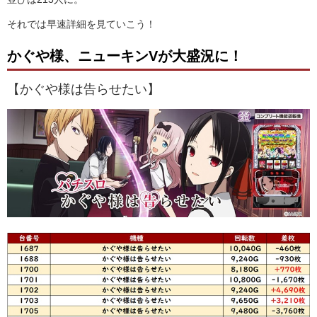
それでは早速詳細を見ていこう！
かぐや様、ニューキンVが大盛況に！
【かぐや様は告らせたい】