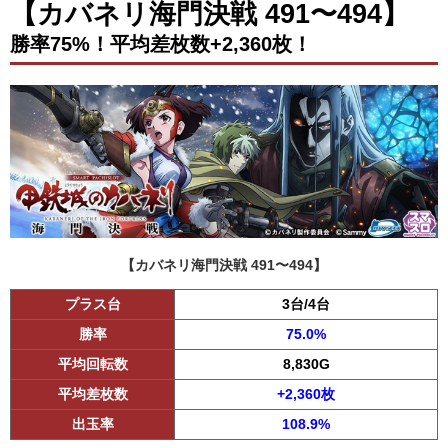
【カバネリ海門決戦 491〜494】
勝率75%！平均差枚数+2,360枚！
【カバネリ海門決戦 491〜494】
プラス台
3台/4台
勝率
75.0%
平均回転数
8,830G
平均差枚数
+2,360枚
出玉率
108.9%