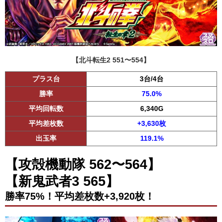
【北斗転生2 551〜554】
プラス台
3台/4台
勝率
75.0%
平均回転数
6,340G
平均差枚数
+3,630枚
出玉率
119.1%
【攻殻機動隊 562〜564】
【新鬼武者3 565】
勝率75%！平均差枚数+3,920枚！