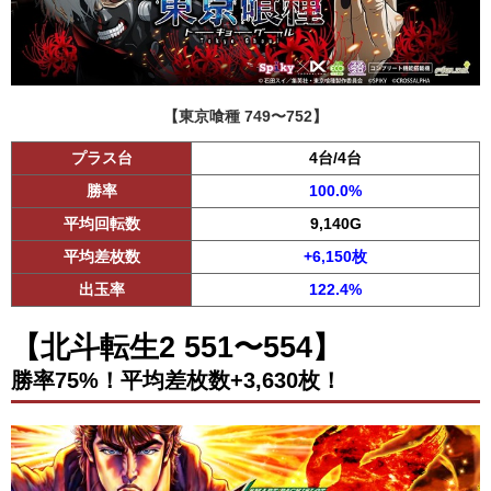
【東京喰種 749〜752】
プラス台
4台/4台
勝率
100.0%
平均回転数
9,140G
平均差枚数
+6,150枚
出玉率
122.4%
【北斗転生2 551〜554】
勝率75%！平均差枚数+3,630枚！