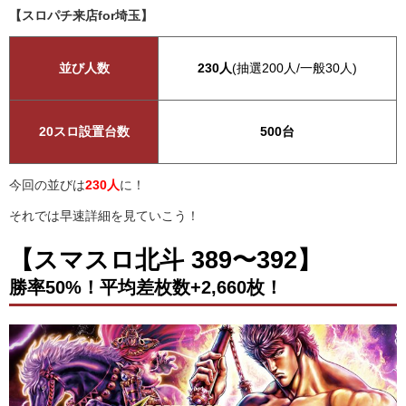
【スロパチ来店for埼玉】
並び人数
230人
(抽選200人/一般30人)
20スロ設置台数
500台
今回の並びは
230人
に！
それでは早速詳細を見ていこう！
【スマスロ北斗 389〜392】
勝率50%！平均差枚数+2,660枚！