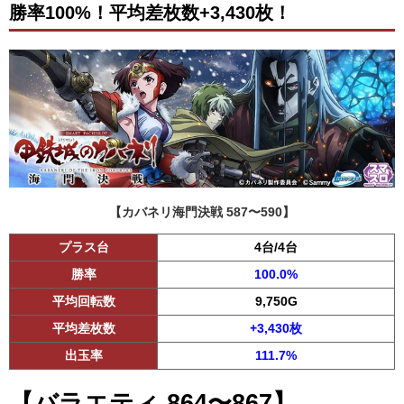
勝率100%！平均差枚数+3,430枚！
【カバネリ海門決戦 587〜590】
プラス台
4台/4台
勝率
100.0%
平均回転数
9,750G
平均差枚数
+3,430枚
出玉率
111.7%
【バラエティ 864〜867】