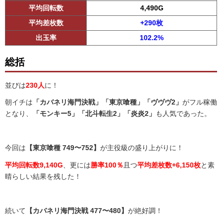
平均回転数
4,490G
平均差枚数
+290枚
出玉率
102.2%
総括
並びは
230人
に！
朝イチは
「カバネリ海門決戦」「東京喰種」「ヴヴヴ2」
がフル稼働
となり、
「モンキー5」「北斗転生2」「炎炎2」
も人気であった。
今回は
【東京喰種 749〜752】
が主役級の盛り上がりに！
平均回転数9,140G
、更には
勝率100％
且つ
平均差枚数+6,150枚
と素
晴らしい結果を残した！
続いて
【カバネリ海門決戦 477〜480】
が絶好調！