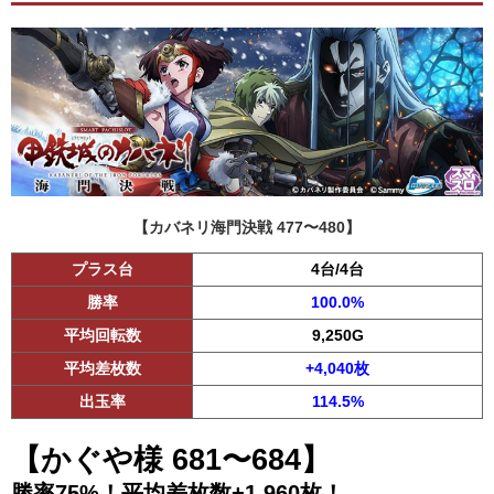
【カバネリ海門決戦 477〜480】
プラス台
4台/4台
勝率
100.0%
平均回転数
9,250G
平均差枚数
+4,040枚
出玉率
114.5%
【かぐや様 681〜684】
勝率75%！平均差枚数+1,960枚！