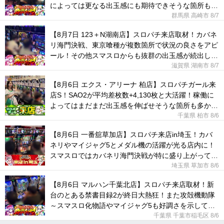
によっては更なる出玉感にも期待できそうな箇所も見
られた！
群馬県 高崎市
8/7
【8月7日 123＋N湖南店】スロパチ来店取材！カバネ
リ海門決戦、東京喰種が複数箇所で状況の良さをアピ
ール！その他スマスロからも抜群の出玉感が続出して
いた！
滋賀県 湖南市
8/7
【8月6日 エクス・アリーナ 柏店】スロパチガール来
店S！SAO2が平均差枚数+4,130枚と大活躍！稼働に
よってはまだまだ出玉感を伸ばせそうな箇所も多かっ
た！
千葉県 柏市
8/6
【8月6日 一番舘草加店】スロパチ来店in埼玉！カバ
ネリやマイジャグ5とメダル機の活躍が光る店内に！
スマスロではカバネリ海門決戦が特に盛り上がってい
た！
埼玉県 草加市
8/6
【8月6日 マルハン千葉北店】スロパチ来店取材！新
台のとある禁書目録2が終日大熱狂！また攻殻機動隊
～スマスロ化物語やマイジャグ5も好調さを示してい
た！
千葉県 千葉市稲毛区
8/6