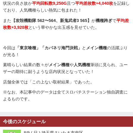
状況の良さ故か
平均回転数9,250G
且つ
平均差枚数+4,040枚
を記録し
ており、人気機種らしい熱気に包まれた！
また
【攻殻機動隊 562〜564、
新鬼武者3 565】
が
機種跨ぎ
で
平均差
枚数+3,920枚
という華やかな出玉感を見せていた。
今回は
「東京喰種」「カバネリ海門決戦」
と
メイン機種
の活躍ぶり
が光る！
素晴らしい結果の数々が
メイン機種
や
人気機種
筆頭に見られ、ユー
ザーの期待に副うような店内状況となっていた！
店舗全体では「この上ない取材結果」であった。
※なお、本記事中のデータは全てスロパチステーション独自調査に
よるものです。
今後のスケジュール
8/9 (
日
) 埼玉県さいたま市南区