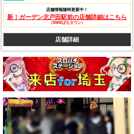
店舗情報随時更新中！
新！ガーデン北戸田駅前の店舗詳細はこちら
（DMMぱちタウン）
店舗詳細