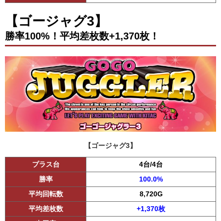
【ゴージャグ3】
勝率100%！平均差枚数+1,370枚！
【ゴージャグ3】
プラス台
4台/4台
勝率
100.0%
平均回転数
8,720G
平均差枚数
+1,370枚