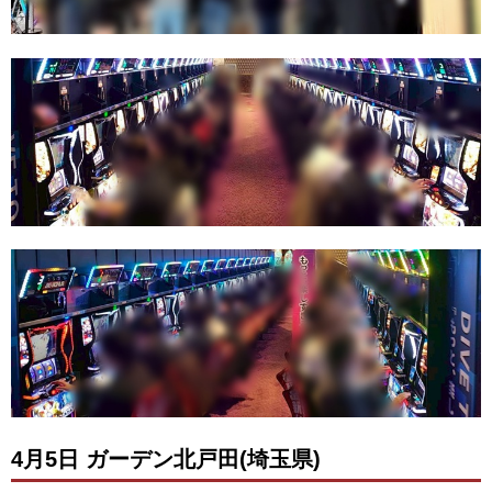
4月5日 ガーデン北戸田(埼玉県)