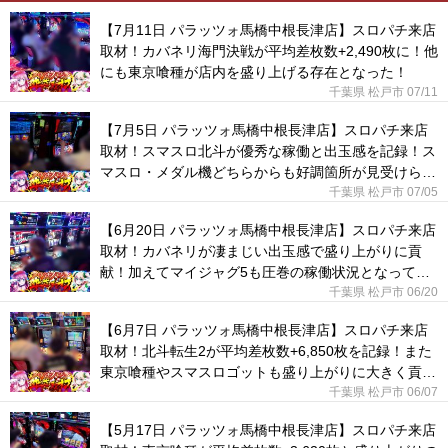
【7月11日 パラッツォ馬橋中根長津店】スロパチ来店
取材！カバネリ海門決戦が平均差枚数+2,490枚に！他
にも東京喰種が店内を盛り上げる存在となった！
千葉県 松戸市 07/11
【7月5日 パラッツォ馬橋中根長津店】スロパチ来店
取材！スマスロ北斗が優秀な稼働と出玉感を記録！ス
マスロ・メダル機どちらからも好調箇所が見受けられ
た！
千葉県 松戸市 07/05
【6月20日 パラッツォ馬橋中根長津店】スロパチ来店
取材！カバネリが凄まじい出玉感で盛り上がりに貢
献！加えてマイジャグ5も圧巻の稼働状況となってい
た！
千葉県 松戸市 06/20
【6月7日 パラッツォ馬橋中根長津店】スロパチ来店
取材！北斗転生2が平均差枚数+6,850枚を記録！また
東京喰種やスマスロゴットも盛り上がりに大きく貢献
した！
千葉県 松戸市 06/07
【5月17日 パラッツォ馬橋中根長津店】スロパチ来店