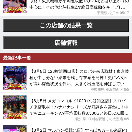
取材！東京喰種が平均差枚数+3,620枚と盛り上がりの
中心に！その他北斗転生2が終日高稼働をキープして
いた！
千葉県 松戸市 05/17
この店舗の結果一覧
店舗情報
最新記事一覧
【8月5日 123横浜西口店】スロパチ来店取材！東京喰
種が申し分ない結果を残し存在感を発揮！更に乙女5
が高い稼働状況を伴い、大きく出玉感を伸ばしてい
た！
神奈川県 横浜市西区
8/5
【8月5日 メガコンコルド1020+刈谷知立店】スロパ
チ来店取材！ハナハナシリーズが好調さを露わに！中
でもニューキンVが平均回転数9,330Gと終日ぶん回さ
れていた！
愛知県 JR刈谷駅近くの大型店
8/5
【8月2日 マルハン裾野北店】すろぱちガール来店P！