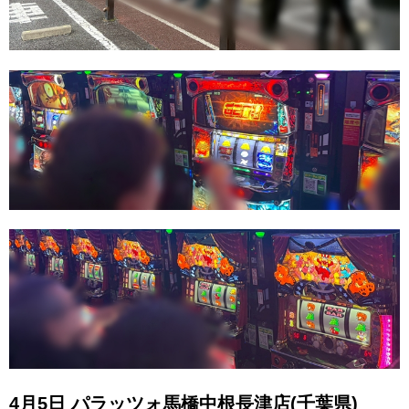
4月5日 パラッツォ馬橋中根長津店(千葉県)