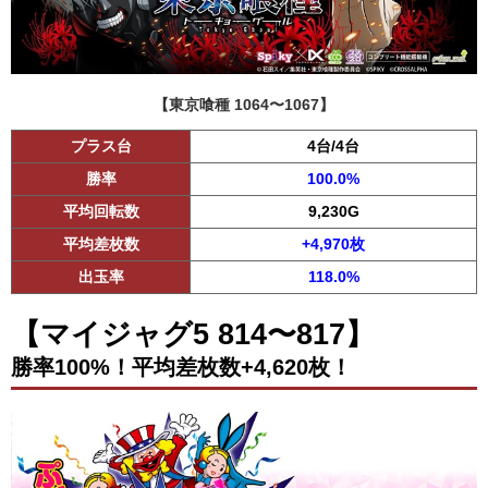
【東京喰種 1064〜1067】
プラス台
4台/4台
勝率
100.0%
平均回転数
9,230G
平均差枚数
+4,970枚
出玉率
118.0%
【マイジャグ5 814〜817】
勝率100%！平均差枚数+4,620枚！