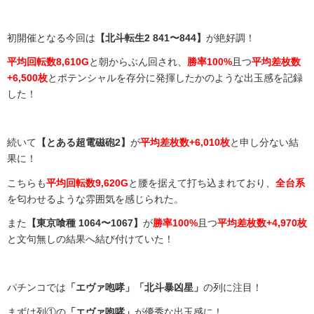
初開催となる今回は
【北斗転生2 841〜844】
が絶好調！
平均回転数8,610G
と朝からぶん回され、
勝率100%
且つ
平均差枚数
+6,500枚
とポテンシャルを存分に発揮したかのような出玉感を記録
した！
続いて
【とある超電磁砲2】
が
平均差枚数+6,010枚
と申し分ない結
果に！
こちらも
平均回転数9,620G
と腰を据えて打ち込まれており、
全台系
を匂わせるような雰囲気を感じられた。
また
【東京喰種 1064〜1067】
が
勝率100%
且つ
平均差枚数+4,970枚
と文句無しの結果へ結び付けていた！
パチンコでは
「エヴァ咆哮」「北斗暴凶星」
の列に注目！
まずは列①の
「エヴァ咆哮」
が優秀な出玉感に！