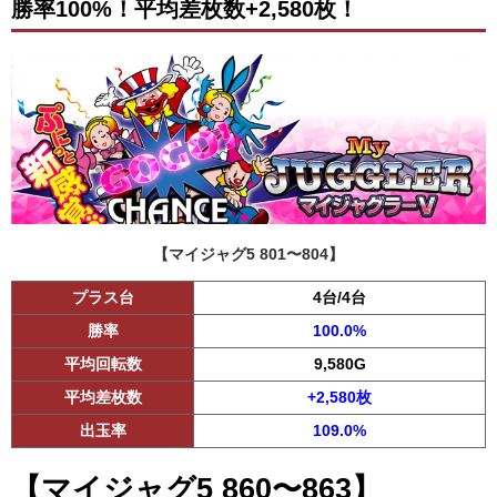
勝率100%！平均差枚数+2,580枚！
【マイジャグ5 801〜804】
プラス台
4台/4台
勝率
100.0%
平均回転数
9,580G
平均差枚数
+2,580枚
出玉率
109.0%
【マイジャグ5 860〜863】