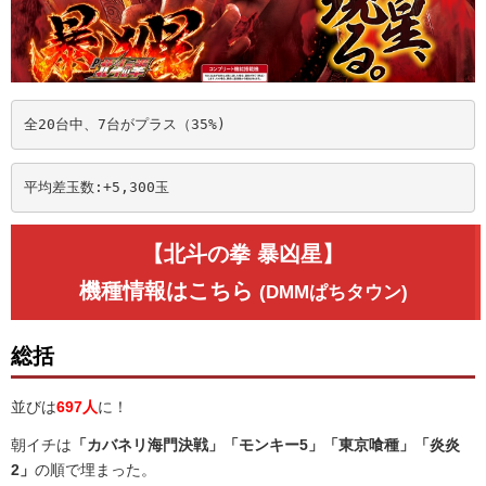
全20台中、7台がプラス（35%)
平均差玉数:+5,300玉
【北斗の拳 暴凶星】
機種情報はこちら
(DMMぱちタウン)
総括
並びは
697人
に！
朝イチは
「カバネリ海門決戦」「モンキー5」「東京喰種」「炎炎
2」
の順で埋まった。