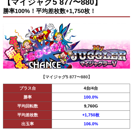
【マイジャグ5 877〜880】
勝率100%！平均差枚数+1,750枚！
【マイジャグ5 877〜880】
プラス台
4台/4台
勝率
100.0%
平均回転数
9,760G
平均差枚数
+1,750枚
出玉率
106.0%