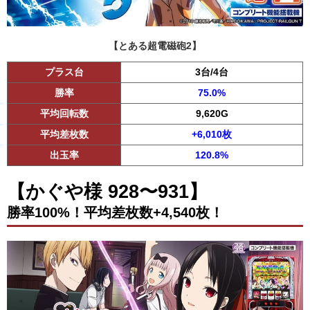
【とある超電磁砲2】
プラス台
3台/4台
勝率
75.0%
平均回転数
9,620G
平均差枚数
+6,010枚
出玉率
120.8%
【かぐや様 928〜931】
勝率100%！平均差枚数+4,540枚！