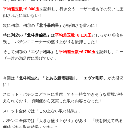
平均差玉数+9,000玉
を記録し、行き交うユーザー達もその勢いに圧
倒されたに違いない！
次に列②、列④の
「北斗暴凶星」
が好調さを露わに！
特に列②の
「北斗暴凶星」
は
平均差玉数+8,110玉
としっかり爪痕を
残し、パチンココーナーの盛り上がりを後押しした！
そして列③の
「エヴァ咆哮」
も
平均差玉数+6,750玉
を記録し、ユー
ザー達の満足度に繋げていた。
今回は
「北斗転生2」「とある超電磁砲2」「エヴァ咆哮」
が大盛況
に！
スロット・パチンコどちらに着席しても一勝負できそうな環境が整
えられており、初開催から充実した取材内容となった！
スロット全体では「この上ない取材結果」、
パチンコ全体では「大きな盛り上がり」があり、「腰を据えて粘る
価値がある取材結果」であった。