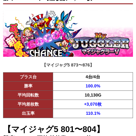
【マイジャグ5 873〜876】
プラス台
4台/4台
勝率
100.0%
平均回転数
10,130G
平均差枚数
+3,070枚
出玉率
110.1%
【マイジャグ5 801〜804】