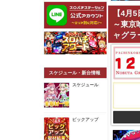
【4月
～東京
ャグラ
スケジュール・新台情報
スケジュール
ピックアップ