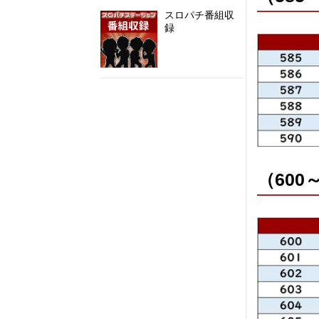
スロパチ番組収
録
@SloPachi_Staさんのツイート
（600