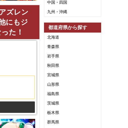
中国・四国
！アズレン
九州・沖縄
他にもジ
都道府県から探す
なった！
北海道
青森県
岩手県
秋田県
宮城県
山形県
福島県
茨城県
栃木県
群馬県