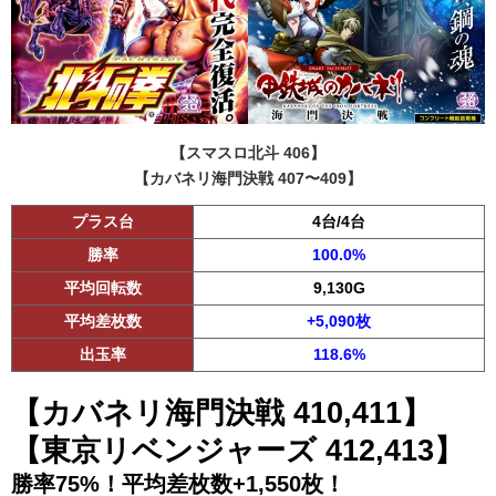
【スマスロ北斗 406】
【カバネリ海門決戦 407〜409】
プラス台
4台/4台
勝率
100.0%
平均回転数
9,130G
平均差枚数
+5,090枚
出玉率
118.6%
【カバネリ海門決戦 410,411】
【東京リベンジャーズ 412,413】
勝率75%！平均差枚数+1,550枚！