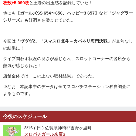
枚数+5,090枚
と圧巻の出玉感を記録していた！
他にも
【ガールズSS 654〜656、ハッピー3 657】
など
「ジャグラー
シリーズ」
も好調さを滲ませていた。
今回は
「ヴヴヴ2」「スマスロ北斗～カバネリ海門決戦」
が文句なし
の結果に！
タイプ問わず状況の良さが感じられ、スロットコーナーの各所から
熱気が感じられた！
店舗全体では「この上ない取材結果」であった。
※なお、本記事中のデータは全てスロパチステーション独自調査に
よるものです。
今後のスケジュール
8/16 (
日
) 佐賀県神埼郡吉野ヶ里町
スロパチガール来店S