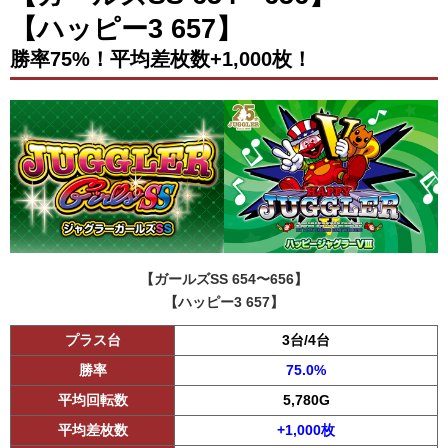
【ハッピー3 657】
勝率75%！平均差枚数+1,000枚！
【ガールズSS 654〜656】
【ハッピー3 657】
プラス台
3台/4台
勝率
75.0%
平均回転数
5,780G
平均差枚数
+1,000枚