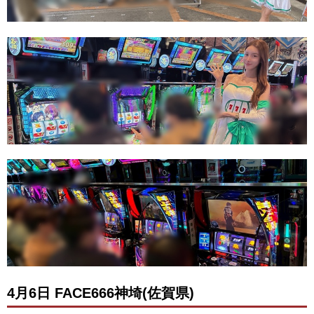
4月6日 FACE666神埼(佐賀県)