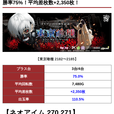
勝率75%！平均差枚数+2,350枚！
【東京喰種 2182〜2185】
プラス台
3台/4台
勝率
75.0%
平均回転数
7,480G
平均差枚数
+2,350枚
出玉率
110.5%
【ネオアイム 270,271】