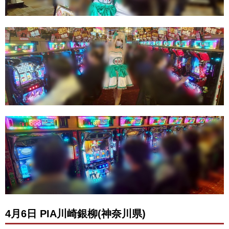
4月6日 PIA川崎銀柳(神奈川県)