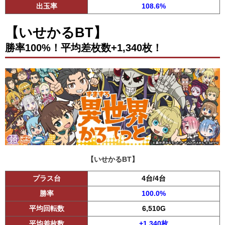
出玉率
108.6%
【いせかるBT】
勝率100%！平均差枚数+1,340枚！
【いせかるBT】
プラス台
4台/4台
勝率
100.0%
平均回転数
6,510G
平均差枚数
+1,340枚