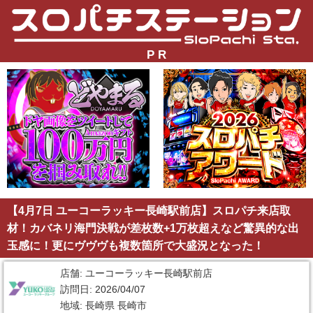
P R
【4月7日 ユーコーラッキー長崎駅前店】スロパチ来店取
材！カバネリ海門決戦が差枚数+1万枚超えなど驚異的な出
玉感に！更にヴヴヴも複数箇所で大盛況となった！
店舗: ユーコーラッキー長崎駅前店
訪問日: 2026/04/07
地域: 長崎県 長崎市