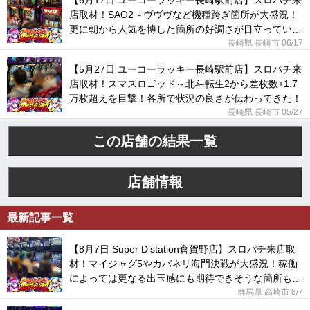
【6月17日 ユーコーラッキー長崎駅前店】スロパチ来
店取材！SAO2～ヴヴヴなど機種跨ぎ箇所が大盛況！
更に朝から人気を博した箇所の好調さが目立ってい
た！
長崎県 長崎市 06/17
【5月27日 ユーコーラッキー長崎駅前店】スロパチ来
店取材！スマスロゴッド～北斗転生2から差枚数+1.7
万枚超えを目撃！各所で状況の良さが伝わってきた！
長崎県 長崎市 05/27
この店舗の結果一覧
店舗情報
最新記事一覧
【8月7日 Super D’station倉賀野店】スロパチ来店取
材！マイジャグ5やカバネリ海門決戦が大盛況！稼働
によっては更なる出玉感にも期待できそうな箇所も見
られた！
群馬県 高崎市
8/7