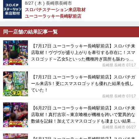
8/27 (
木
) 長崎県長崎市
スロパチステーション来店取材
ユーコーラッキー長崎駅前店
同一店舗の結果記事一覧
【7月17日 ユーコーラッキー長崎駅前店】スロパチ来
店取材！ヴヴヴが盛り上がりを牽引する存在に！スマ
スロゴッド～乙女5といった機種跨ぎ箇所も賑わって
いた！
長崎県 長崎市 07/17
【7月17日 ユーコーラッキー長崎駅前店】スロパチガ
ール来店S！更にスマスロゴッドも優れた結果を残し
ていた！
長崎県 長崎市 07/17
【6月27日 ユーコーラッキー長崎駅前店】スロパチ来
店取材！真打吉宗～東京喰種が機種を跨いで驚異的な
数値を記録！加えてスマスロゴッドも凄まじい結果
に！
長崎県 長崎市 06/27