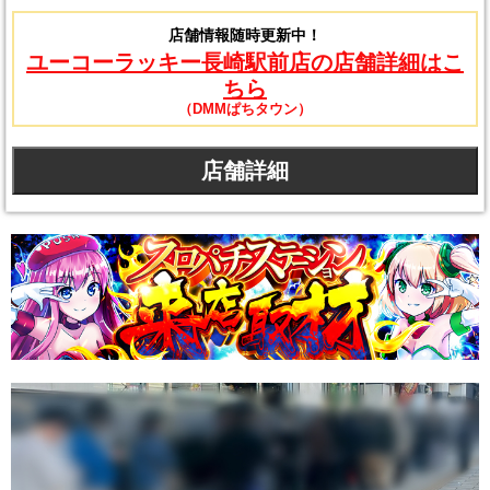
店舗情報随時更新中！
ユーコーラッキー長崎駅前店の店舗詳細はこ
ちら
（DMMぱちタウン）
店舗詳細