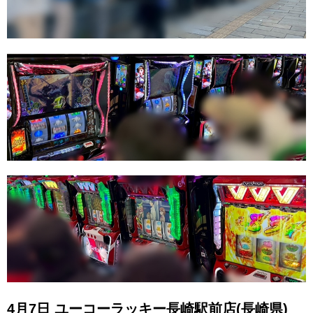
4月7日 ユーコーラッキー長崎駅前店(長崎県)