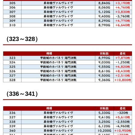
（323～328）
（336～341）