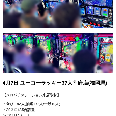
4月7日 ユーコーラッキー37太宰府店(福岡県)
【スロパチステーション来店取材】
・並び:182人(抽選172人/一般10人)
・20スロ485台設置
並びは182人に！