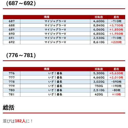
（687～692）
（776～781）
総括
並びは
182人
に！