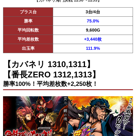
【カバネリ海門決戦 1250〜1253】
プラス台
3台/4台
勝率
75.0%
平均回転数
9,600G
平均差枚数
+3,440枚
出玉率
111.9%
【カバネリ 1310,1311】
【番長ZERO 1312,1313】
勝率100%！平均差枚数+2,250枚！