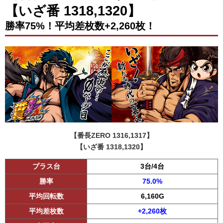
【いざ番 1318,1320】
勝率75%！平均差枚数+2,260枚！
【番長ZERO 1316,1317】
【いざ番 1318,1320】
プラス台
3台/4台
勝率
75.0%
平均回転数
6,160G
平均差枚数
+2,260枚