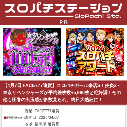
P R
【4月7日 FACE777遠賀】スロパチガール来店S！炎炎2～
東京リベンジャーズが平均差枚数+5,980枚と絶好調！その
他も圧巻の出玉感が多数見られ、終日大熱狂に！
店舗: FACE777遠賀
訪問日: 2026/04/07
地域: 福岡県 遠賀郡