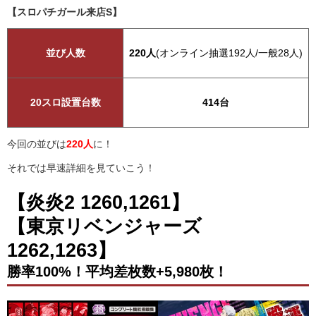
【スロパチガール来店S】
並び人数
220人
(オンライン抽選192人/一般28人)
20スロ設置台数
414台
今回の並びは
220人
に！
それでは早速詳細を見ていこう！
【炎炎2 1260,1261】
【東京リベンジャーズ
1262,1263】
勝率100%！平均差枚数+5,980枚！