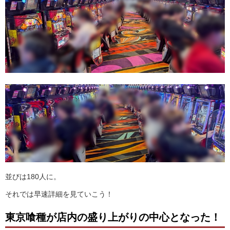
並びは180人に。
それでは早速詳細を見ていこう！
東京喰種が店内の盛り上がりの中心となった！