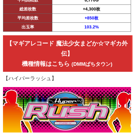
平均回転数
8,770G
総差枚数
+4,300枚
平均差枚数
+850枚
出玉率
103.2%
【マギアレコード 魔法少女まどか☆マギカ外
伝】
機種情報はこちら
(DMMぱちタウン)
【ハイパーラッシュ】