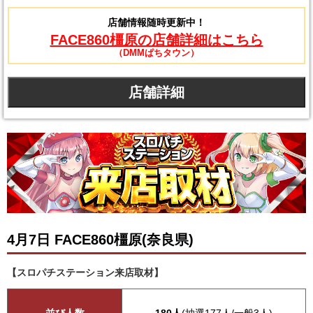
店舗情報随時更新中！
FACE860橿原の店舗詳細はこちら
（DMMぱちタウン）
店舗詳細
4月7日 FACE860橿原(奈良県)
【スロパチステーション来店取材】