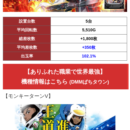
設置台数
5台
平均回転数
5,510G
総差枚数
+1,800枚
平均差枚数
+350枚
出玉率
102.1%
【ありふれた職業で世界最強】
機種情報はこちら
(DMMぱちタウン)
【モンキーターンV】