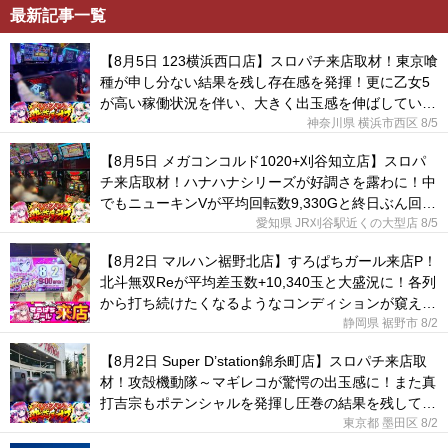
最新記事一覧
【8月5日 123横浜西口店】スロパチ来店取材！東京喰
種が申し分ない結果を残し存在感を発揮！更に乙女5
が高い稼働状況を伴い、大きく出玉感を伸ばしてい
た！
神奈川県 横浜市西区
8/5
【8月5日 メガコンコルド1020+刈谷知立店】スロパ
チ来店取材！ハナハナシリーズが好調さを露わに！中
でもニューキンVが平均回転数9,330Gと終日ぶん回さ
れていた！
愛知県 JR刈谷駅近くの大型店
8/5
【8月2日 マルハン裾野北店】すろぱちガール来店P！
北斗無双Reが平均差玉数+10,340玉と大盛況に！各列
から打ち続けたくなるようなコンディションが窺え
た！
静岡県 裾野市
8/2
【8月2日 Super D’station錦糸町店】スロパチ来店取
材！攻殻機動隊～マギレコが驚愕の出玉感に！また真
打吉宗もポテンシャルを発揮し圧巻の結果を残してい
た！
東京都 墨田区
8/2