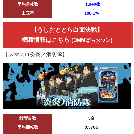
平均差枚数
+1,840枚
出玉率
108.1%
【うしおととら白面決戦】
機種情報はこちら
(DMMぱちタウン)
【スマスロ炎炎ノ消防隊】
設置台数
3台
平均回転数
3,370G