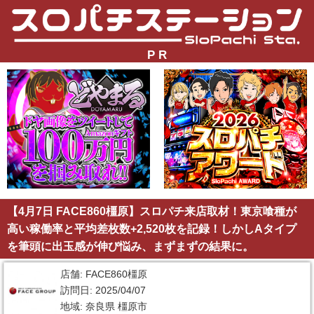
P R
【4月7日 FACE860橿原】スロパチ来店取材！東京喰種が
高い稼働率と平均差枚数+2,520枚を記録！しかしAタイプ
を筆頭に出玉感が伸び悩み、まずまずの結果に。
店舗: FACE860橿原
訪問日: 2025/04/07
地域: 奈良県 橿原市