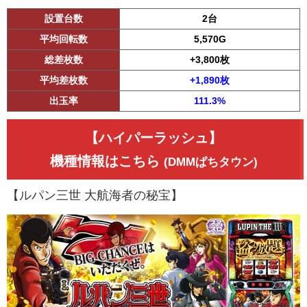
設置台数
2台
平均回転数
5,570G
総差枚数
+3,800枚
平均差枚数
+1,890枚
出玉率
111.3%
【ハイパーラッシュ】
機種情報はこちら
(DMMぱちタウン)
【ルパン三世 大航海者の秘宝】