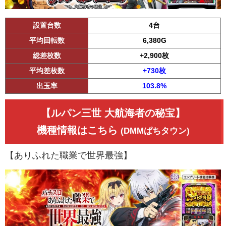
設置台数
4台
平均回転数
6,380G
総差枚数
+2,900枚
平均差枚数
+730枚
出玉率
103.8%
【ルパン三世 大航海者の秘宝】
機種情報はこちら
(DMMぱちタウン)
【ありふれた職業で世界最強】