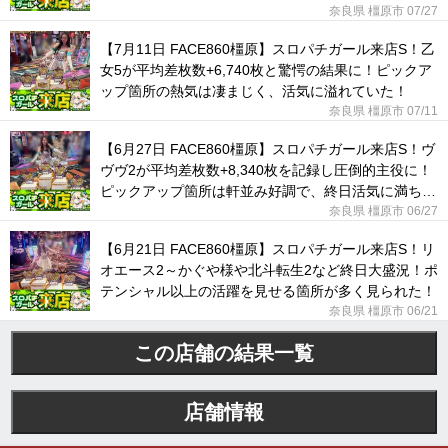
なった！
奈良県 橿原市 07/27
【7月11日 FACE860橿原】スロパチガール来店S！乙
女5が平均差枚数+6,740枚と驚愕の結果に！ピックア
ップ箇所の熱気は凄まじく、活気に溢れていた！
奈良県 橿原市 07/11
【6月27日 FACE860橿原】スロパチガール来店S！ヴ
ヴヴ2が平均差枚数+8,340枚を記録し圧倒的主役に！
ピックアップ箇所は軒並み好調で、終日活気に満ちて
いた！
奈良県 橿原市 06/27
【6月21日 FACE860橿原】スロパチガール来店S！リ
オエース2～かぐや様や北斗転生2など終日大盛況！ポ
テンシャル以上の活躍を見せる箇所が多く見られた！
奈良県 橿原市 06/21
この店舗の結果一覧
店舗情報