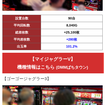
設置台数
90台
平均回転数
8,040G
総差枚数
+25,100枚
平均差枚数
+280枚
出玉率
101.2%
【マイジャグラーV】
機種情報はこちら
(DMMぱちタウン)
【ゴーゴージャグラー3】