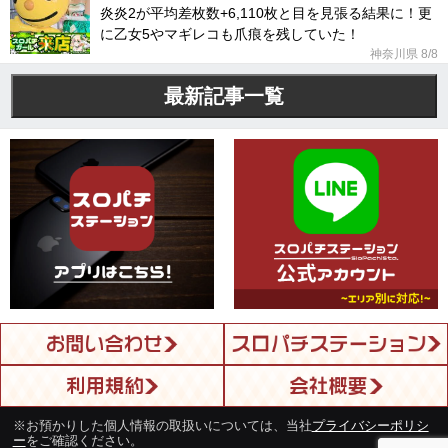
炎炎2が平均差枚数+6,110枚と目を見張る結果に！更
に乙女5やマギレコも爪痕を残していた！
神奈川県
8/8
最新記事一覧
※お預かりした個人情報の取扱いについては、当社
プライバシーポリシ
ー
をご確認ください。