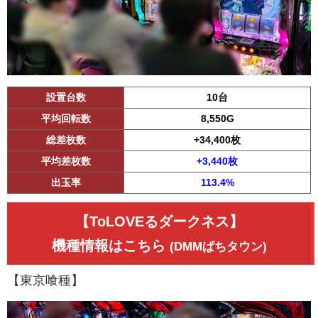
設置台数
10台
平均回転数
8,550G
総差枚数
+34,400枚
平均差枚数
+3,440枚
出玉率
113.4%
【ToLOVEるダークネス】
機種情報はこちら
(DMMぱちタウン)
【東京喰種】