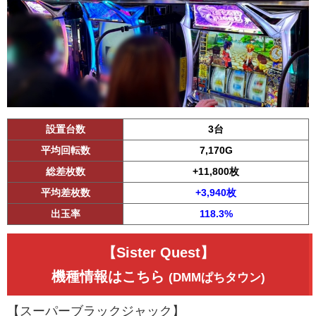
設置台数
3台
平均回転数
7,170G
総差枚数
+11,800枚
平均差枚数
+3,940枚
出玉率
118.3%
【Sister Quest】
機種情報はこちら
(DMMぱちタウン)
【スーパーブラックジャック】