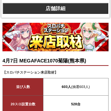
店舗詳細
4月7日 MEGAFACE1070菊陽(熊本県)
【スロパチステーション来店取材】
並び人数
603人
(抽選603人)
20スロ設置台数
528台