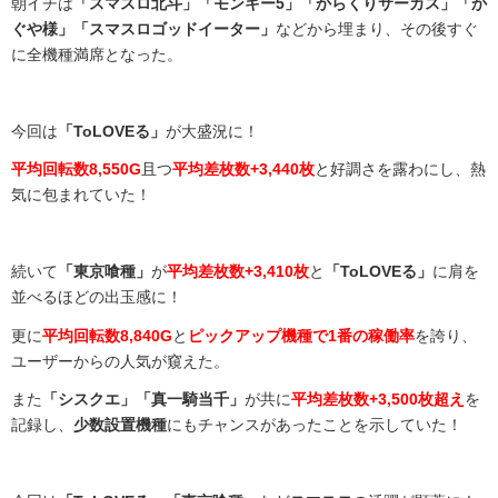
朝イチは
「スマスロ北斗」「モンキー5」「からくりサーカス」「か
ぐや様」「スマスロゴッドイーター」
などから埋まり、その後すぐ
に全機種満席となった。
今回は
「ToLOVEる」
が大盛況に！
平均回転数8,550G
且つ
平均差枚数+3,440枚
と好調さを露わにし、熱
気に包まれていた！
続いて
「東京喰種」
が
平均差枚数+3,410枚
と
「ToLOVEる」
に肩を
並べるほどの出玉感に！
更に
平均回転数8,840G
と
ピックアップ機種で1番の稼働率
を誇り、
ユーザーからの人気が窺えた。
また
「シスクエ」「真一騎当千」
が共に
平均差枚数+3,500枚超え
を
記録し、
少数設置機種
にもチャンスがあったことを示していた！