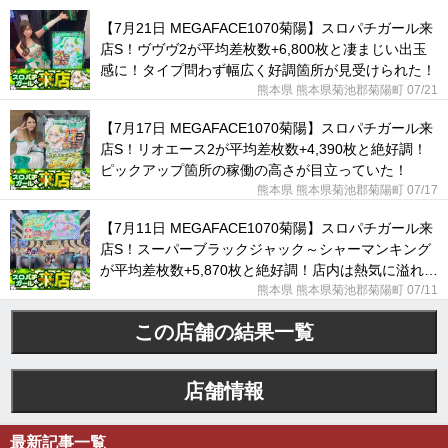
【7月21日 MEGAFACE1070菊陽】スロパチガール来
店S！ヴヴヴ2が平均差枚数+6,800枚と凄まじい出玉
感に！タイプ問わず幅広く好調箇所が見受けられた！
熊本県 熊本県菊池郡菊陽町 07/21
【7月17日 MEGAFACE1070菊陽】スロパチガール来
店S！リオエース2が平均差枚数+4,390枚と絶好調！
ピックアップ箇所の稼働の高さが目立っていた！
熊本県 熊本県菊池郡菊陽町 07/17
【7月11日 MEGAFACE1070菊陽】スロパチガール来
店S！スーパーブラックジャック～シャーマンキング
が平均差枚数+5,870枚と絶好調！店内は熱気に溢れて
いた！
熊本県 熊本県菊池郡菊陽町 07/11
この店舗の結果一覧
店舗情報
最新記事一覧