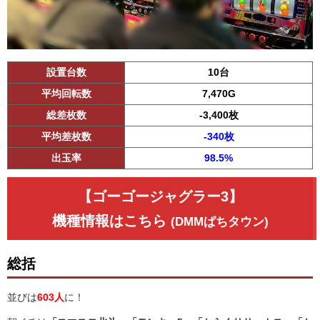
設置台数
10台
平均回転数
7,470G
総差枚数
-3,400枚
平均差枚数
-340枚
出玉率
98.5%
【ゴーゴージャグラー3】
機種情報はこちら
(DMMぱちタウン)
総括
並びは
603人
に！