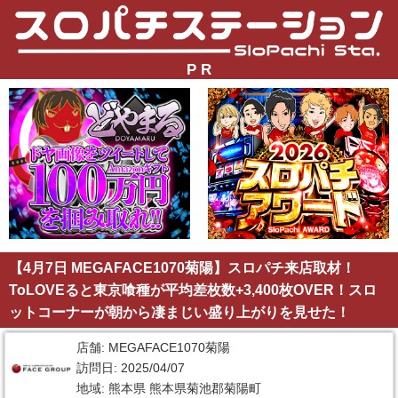
P R
【4月7日 MEGAFACE1070菊陽】スロパチ来店取材！
ToLOVEると東京喰種が平均差枚数+3,400枚OVER！スロ
ットコーナーが朝から凄まじい盛り上がりを見せた！
店舗: MEGAFACE1070菊陽
訪問日: 2025/04/07
地域: 熊本県 熊本県菊池郡菊陽町