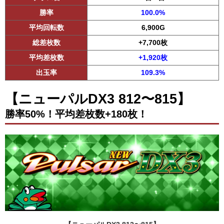
勝率
100.0%
平均回転数
6,900G
総差枚数
+7,700枚
平均差枚数
+1,920枚
出玉率
109.3%
【ニューパルDX3 812〜815】
勝率50%！平均差枚数+180枚！