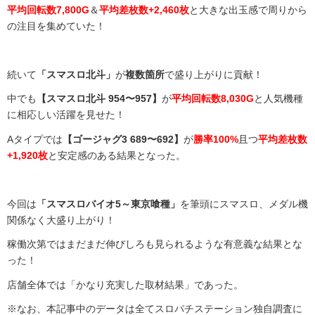
平均回転数7,800G
＆
平均差枚数+2,460枚
と大きな出玉感で周りから
の注目を集めていた！
続いて
「スマスロ北斗」
が
複数箇所
で盛り上がりに貢献！
中でも
【スマスロ北斗 954〜957】
が
平均回転数8,030G
と人気機種
に相応しい活躍を見せた！
Aタイプでは
【ゴージャグ3 689〜692】
が
勝率100%
且つ
平均差枚数
+1,920枚
と安定感のある結果となった。
今回は
「スマスロバイオ5～東京喰種」
を筆頭にスマスロ、メダル機
関係なく大盛り上がり！
稼働次第ではまだまだ伸びしろも見られるような有意義な結果とな
った！
店舗全体では「かなり充実した取材結果」であった。
※なお、本記事中のデータは全てスロパチステーション独自調査に