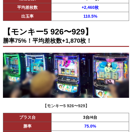
平均差枚数
+2,460枚
出玉率
110.5%
【モンキー5 926〜929】
勝率75%！平均差枚数+1,870枚！
【モンキー5 926〜929】
プラス台
3台/4台
勝率
75.0%