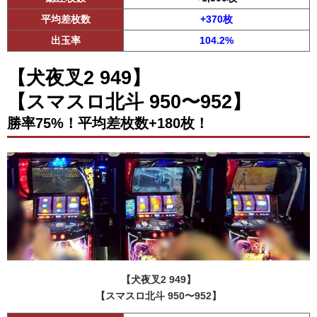
平均差枚数
+370枚
出玉率
104.2%
【犬夜叉2 949】
【スマスロ北斗 950〜952】
勝率75%！平均差枚数+180枚！
【犬夜叉2 949】
【スマスロ北斗 950〜952】