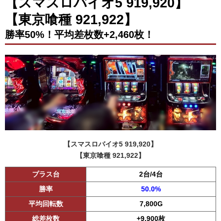
【スマスロバイオ5 919,920】
【東京喰種 921,922】
勝率50%！平均差枚数+2,460枚！
【スマスロバイオ5 919,920】
【東京喰種 921,922】
プラス台
2台/4台
勝率
50.0%
平均回転数
7,800G
総差枚数
+9,900枚