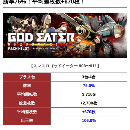
勝率75%！平均差枚数+670枚！
【スマスロゴッドイーター 908〜911】
プラス台
3台/4台
勝率
75.0%
平均回転数
3,710G
総差枚数
+2,700枚
平均差枚数
+670枚
出玉率
106.0%