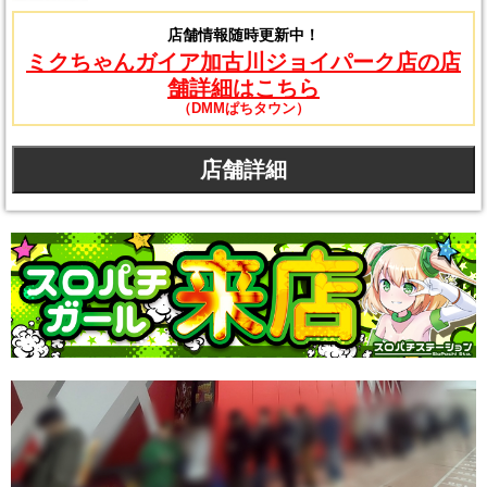
店舗情報随時更新中！
ミクちゃんガイア加古川ジョイパーク店の店
舗詳細はこちら
（DMMぱちタウン）
店舗詳細