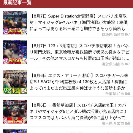
最新記事一覧
【8月7日 Super D’station倉賀野店】スロパチ来店取
材！マイジャグ5やカバネリ海門決戦が大盛況！稼働
によっては更なる出玉感にも期待できそうな箇所も見
られた！
群馬県 高崎市
8/7
【8月7日 123＋N湖南店】スロパチ来店取材！カバネ
リ海門決戦、東京喰種が複数箇所で状況の良さをアピ
ール！その他スマスロからも抜群の出玉感が続出して
いた！
滋賀県 湖南市
8/7
【8月6日 エクス・アリーナ 柏店】スロパチガール来
店S！SAO2が平均差枚数+4,130枚と大活躍！稼働に
よってはまだまだ出玉感を伸ばせそうな箇所も多かっ
た！
千葉県 柏市
8/6
【8月6日 一番舘草加店】スロパチ来店in埼玉！カバ
ネリやマイジャグ5とメダル機の活躍が光る店内に！
スマスロではカバネリ海門決戦が特に盛り上がってい
た！
埼玉県 草加市
8/6