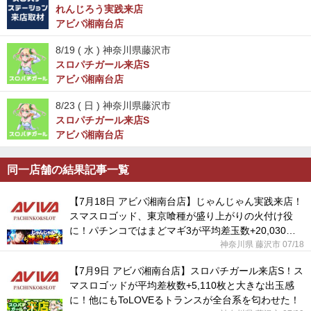
れんじろう実践来店
アビバ湘南台店
8/19 (
水
) 神奈川県藤沢市
スロパチガール来店S
アビバ湘南台店
8/23 (
日
) 神奈川県藤沢市
スロパチガール来店S
アビバ湘南台店
同一店舗の結果記事一覧
【7月18日 アビバ湘南台店】じゃんじゃん実践来店！
スマスロゴッド、東京喰種が盛り上がりの火付け役
に！パチンコではまどマギ3が平均差玉数+20,030玉
を記録！
神奈川県 藤沢市 07/18
【7月9日 アビバ湘南台店】スロパチガール来店S！ス
マスロゴッドが平均差枚数+5,110枚と大きな出玉感
に！他にもToLOVEるトランスが全台系を匂わせた！