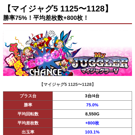
【マイジャグ5 1125〜1128】
勝率75%！平均差枚数+800枚！
【マイジャグ5 1125〜1128】
プラス台
3台/4台
勝率
75.0%
平均回転数
8,550G
平均差枚数
+800枚
出玉率
103.1%