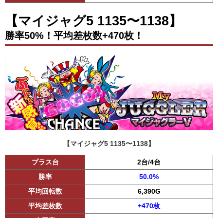
【マイジャグ5 1135〜1138】
勝率50%！平均差枚数+470枚！
【マイジャグ5 1135〜1138】
プラス台
2台/4台
勝率
50.0%
平均回転数
6,390G
平均差枚数
+470枚