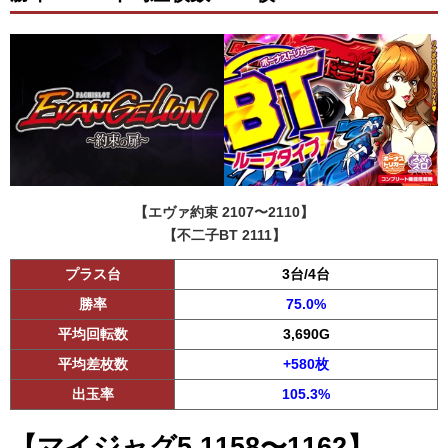
【エヴァ約束 2107〜2110】
【不二子BT 2111】
プラス台
3台/4台
勝率
75.0%
平均回転数
3,690G
平均差枚数
+580枚
出玉率
105.3%
【マイジャグ5 1158〜1162】