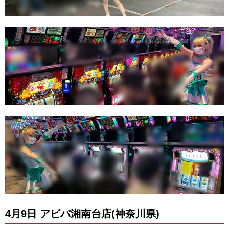
4月9日 アビバ湘南台店(神奈川県)