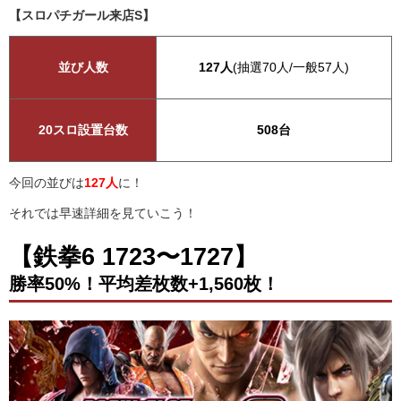
【スロパチガール来店S】
並び人数
127人
(抽選70人/一般57人)
20スロ設置台数
508台
今回の並びは
127人
に！
それでは早速詳細を見ていこう！
【鉄拳6 1723〜1727】
勝率50%！平均差枚数+1,560枚！