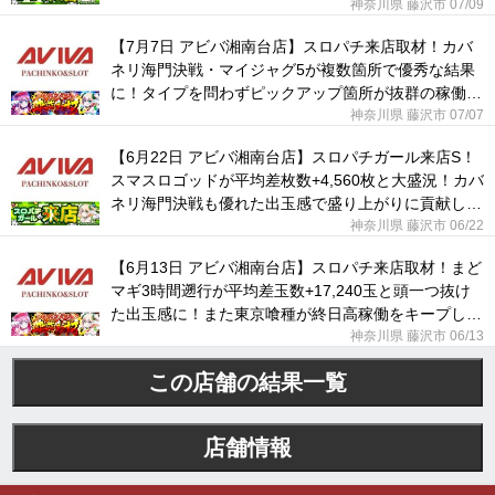
神奈川県 藤沢市 07/09
【7月7日 アビバ湘南台店】スロパチ来店取材！カバ
ネリ海門決戦・マイジャグ5が複数箇所で優秀な結果
に！タイプを問わずピックアップ箇所が抜群の稼働状
況を見せた！
神奈川県 藤沢市 07/07
【6月22日 アビバ湘南台店】スロパチガール来店S！
スマスロゴッドが平均差枚数+4,560枚と大盛況！カバ
ネリ海門決戦も優れた出玉感で盛り上がりに貢献して
いた！
神奈川県 藤沢市 06/22
【6月13日 アビバ湘南台店】スロパチ来店取材！まど
マギ3時間遡行が平均差玉数+17,240玉と頭一つ抜け
た出玉感に！また東京喰種が終日高稼働をキープして
いた！
神奈川県 藤沢市 06/13
この店舗の結果一覧
店舗情報