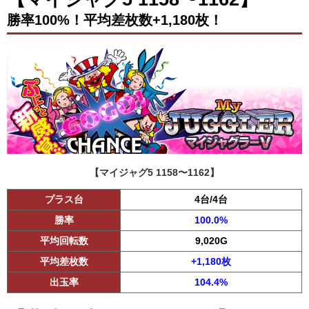
勝率100%！平均差枚数+1,180枚！
【マイジャグ5 1158〜1162】
プラス台
4台/4台
勝率
100.0%
平均回転数
9,020G
平均差枚数
+1,180枚
出玉率
104.4%