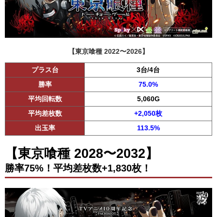
【東京喰種 2022〜2026】
プラス台
3台/4台
勝率
75.0%
平均回転数
5,060G
平均差枚数
+2,050枚
出玉率
113.5%
【東京喰種 2028〜2032】
勝率75%！平均差枚数+1,830枚！