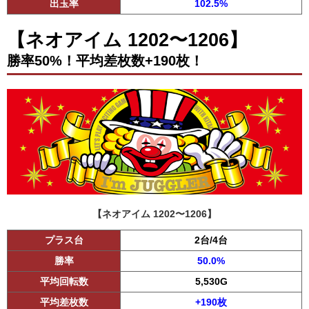
出玉率
102.5%
【ネオアイム 1202〜1206】
勝率50%！平均差枚数+190枚！
【ネオアイム 1202〜1206】
プラス台
2台/4台
勝率
50.0%
平均回転数
5,530G
平均差枚数
+190枚