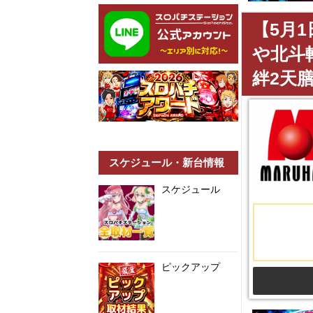
【5月
や北斗
絆2天
スケジュール・新台情報
スケジュール
ピックアップ