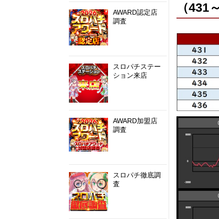
（431
AWARD認定店
調査
スロパチステー
ション来店
AWARD加盟店
調査
スロパチ徹底調
査