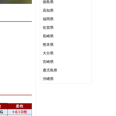
徳島県
高知県
福岡県
佐賀県
長崎県
熊本県
大分県
宮崎県
鹿児島県
沖縄県