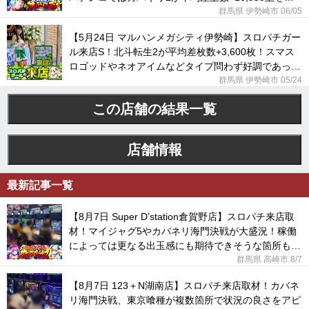
録！
群馬県 伊勢崎市 06/05
【5月24日 マルハンメガシティ伊勢崎】スロパチガー
ル来店S！北斗転生2が平均差枚数+3,600枚！スマス
ロゴッドやネオアイムなどタイプ問わず好調であっ
た！
群馬県 伊勢崎市 05/24
この店舗の結果一覧
店舗情報
最新記事一覧
【8月7日 Super D’station倉賀野店】スロパチ来店取
材！マイジャグ5やカバネリ海門決戦が大盛況！稼働
によっては更なる出玉感にも期待できそうな箇所も見
られた！
群馬県 高崎市
8/7
【8月7日 123＋N湖南店】スロパチ来店取材！カバネ
リ海門決戦、東京喰種が複数箇所で状況の良さをアピ