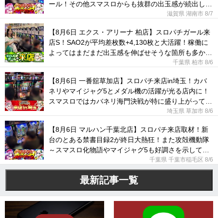
ール！その他スマスロからも抜群の出玉感が続出して
いた！
滋賀県 湖南市
8/7
【8月6日 エクス・アリーナ 柏店】スロパチガール来
店S！SAO2が平均差枚数+4,130枚と大活躍！稼働に
よってはまだまだ出玉感を伸ばせそうな箇所も多かっ
た！
千葉県 柏市
8/6
【8月6日 一番舘草加店】スロパチ来店in埼玉！カバ
ネリやマイジャグ5とメダル機の活躍が光る店内に！
スマスロではカバネリ海門決戦が特に盛り上がってい
た！
埼玉県 草加市
8/6
【8月6日 マルハン千葉北店】スロパチ来店取材！新
台のとある禁書目録2が終日大熱狂！また攻殻機動隊
～スマスロ化物語やマイジャグ5も好調さを示してい
た！
千葉県 千葉市稲毛区
8/6
最新記事一覧