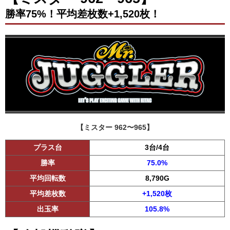
勝率75%！平均差枚数+1,520枚！
【ミスター 962〜965】
プラス台
3台/4台
勝率
75.0%
平均回転数
8,790G
平均差枚数
+1,520枚
出玉率
105.8%