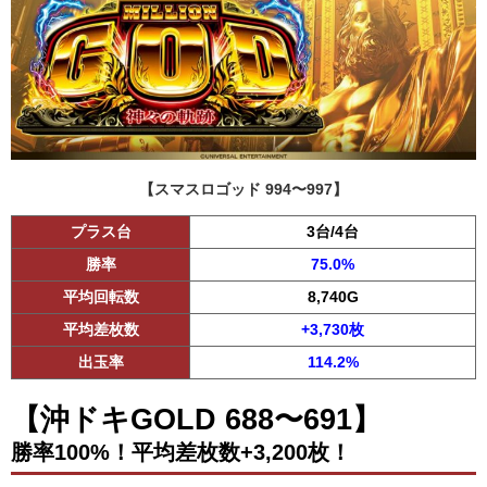
【スマスロゴッド 994〜997】
プラス台
3台/4台
勝率
75.0%
平均回転数
8,740G
平均差枚数
+3,730枚
出玉率
114.2%
【沖ドキGOLD 688〜691】
勝率100%！平均差枚数+3,200枚！