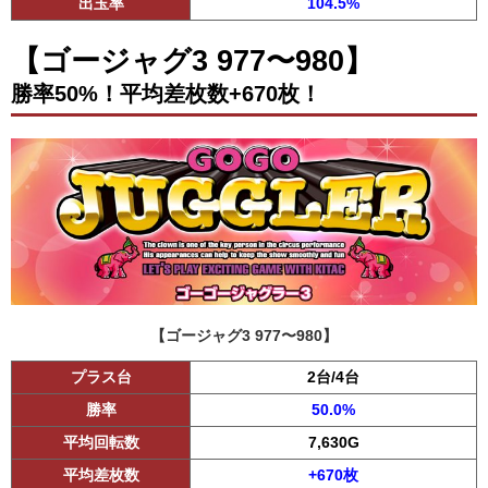
出玉率
104.5%
【ゴージャグ3 977〜980】
勝率50%！平均差枚数+670枚！
【ゴージャグ3 977〜980】
プラス台
2台/4台
勝率
50.0%
平均回転数
7,630G
平均差枚数
+670枚