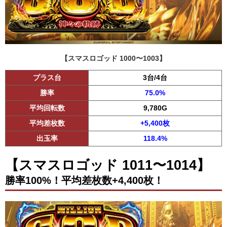
【スマスロゴッド 1000〜1003】
プラス台
3台/4台
勝率
75.0%
平均回転数
9,780G
平均差枚数
+5,400枚
出玉率
118.4%
【スマスロゴッド 1011〜1014】
勝率100%！平均差枚数+4,400枚！