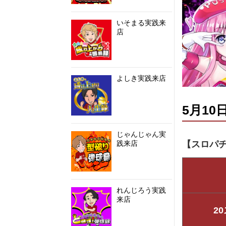
いそまる実践来
店
よしき実践来店
5月10
じゃんじゃん実
【スロパ
践来店
れんじろう実践
来店
2