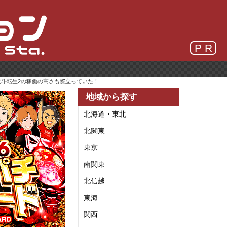
P R
に北斗転生2の稼働の高さも際立っていた！
地域から探す
北海道・東北
北関東
東京
南関東
北信越
東海
関西