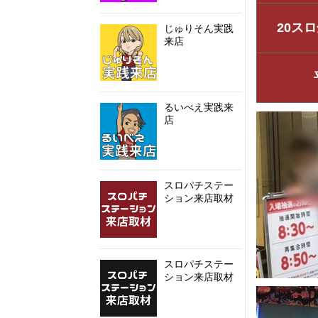
20ス
じゅりそん実践
来店
るいべえ実践来
店
スロパチステー
ション来店取材
スロパチステー
ション来店取材