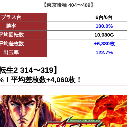
【東京喰種 404〜409】
プラス台
6台/6台
勝率
100.0%
平均回転数
10,080G
平均差枚数
+6,880枚
出玉率
122.7%
生2 314〜319】
%！平均差枚数+4,060枚！