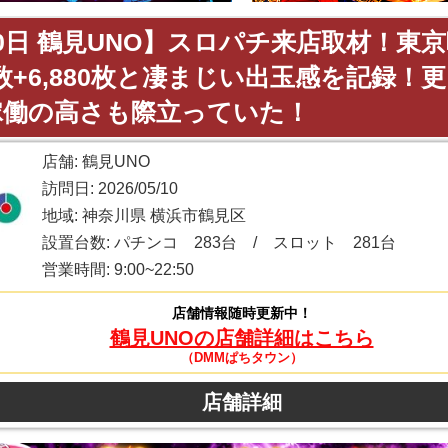
10日 鶴見UNO】スロパチ来店取材！東
数+6,880枚と凄まじい出玉感を記録！
稼働の高さも際立っていた！
店舗: 鶴見UNO
訪問日: 2026/05/10
地域: 神奈川県 横浜市鶴見区
設置台数: パチンコ 283台 / スロット 281台
営業時間: 9:00~22:50
店舗情報随時更新中！
鶴見UNOの店舗詳細はこちら
（DMMぱちタウン）
店舗詳細