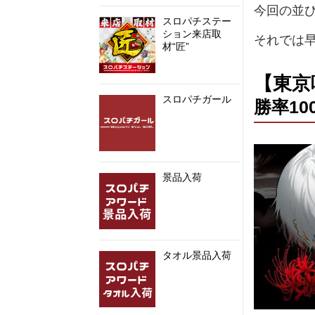
今回の並
スロパチステー
ション来店取
それでは
材“匠”
【東京喰
スロパチガール
勝率10
景品入荷
タオル景品入荷