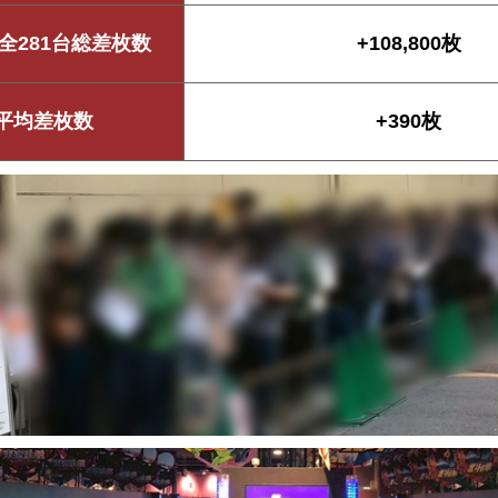
ロ全281台総差枚数
+108,800枚
平均差枚数
+390枚