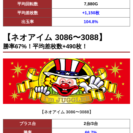
平均回転数
7,880G
平均差枚数
+1,150枚
出玉率
104.8%
【ネオアイム 3086〜3088】
勝率67%！平均差枚数+490枚！
【ネオアイム 3086〜3088】
プラス台
2台/3台
勝率
66.7%