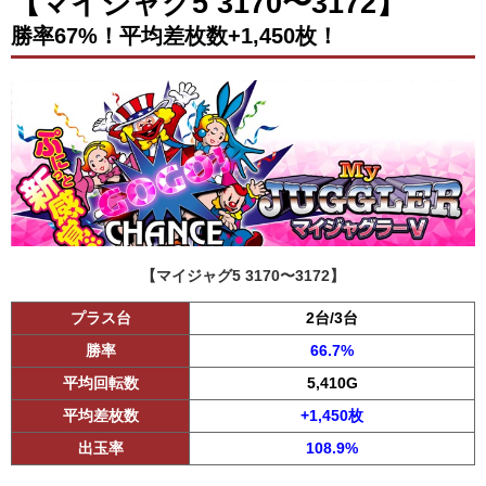
【マイジャグ5 3170〜3172】
勝率67%！平均差枚数+1,450枚！
【マイジャグ5 3170〜3172】
プラス台
2台/3台
勝率
66.7%
平均回転数
5,410G
平均差枚数
+1,450枚
出玉率
108.9%