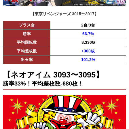
【東京リベンジャーズ 3015〜3017】
プラス台
2台/3台
勝率
66.7%
平均回転数
8,330G
平均差枚数
+300枚
出玉率
101.2%
【ネオアイム 3093〜3095】
勝率33%！平均差枚数-680枚！