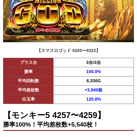
【スマスロゴッド 4320〜4322】
プラス台
3台/3台
勝率
100.0%
平均回転数
6,330G
平均差枚数
+3,940枚
出玉率
120.8%
【モンキー5 4257〜4259】
勝率100%！平均差枚数+5,540枚！