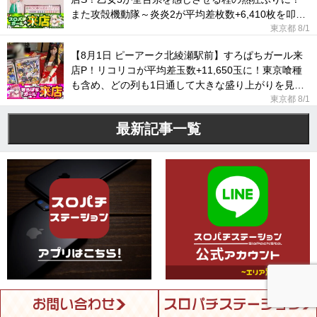
また攻殻機動隊～炎炎2が平均差枚数+6,410枚を叩き
出した！
東京都
8/1
【8月1日 ピーアーク北綾瀬駅前】すろぱちガール来
店P！リコリコが平均差玉数+11,650玉に！東京喰種
も含め、どの列も1日通して大きな盛り上がりを見せ
ていた！
東京都
8/1
最新記事一覧