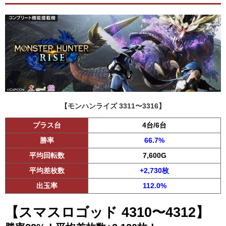
【モンハンライズ 3311〜3316】
プラス台
4台/6台
勝率
66.7%
平均回転数
7,600G
平均差枚数
+2,730枚
出玉率
112.0%
【スマスロゴッド 4310〜4312】