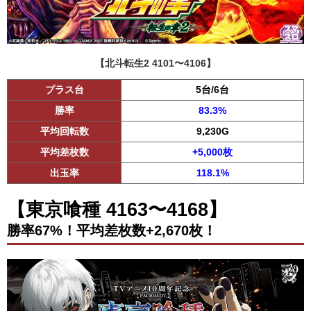
【北斗転生2 4101〜4106】
プラス台
5台/6台
勝率
83.3%
平均回転数
9,230G
平均差枚数
+5,000枚
出玉率
118.1%
【東京喰種 4163〜4168】
勝率67%！平均差枚数+2,670枚！