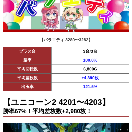
【バラエティ 3280〜3282】
プラス台
3台/3台
勝率
100.0%
平均回転数
6,800G
平均差枚数
+4,390枚
出玉率
121.5%
【ユニコーン2 4201〜4203】
勝率67%！平均差枚数+2,980枚！