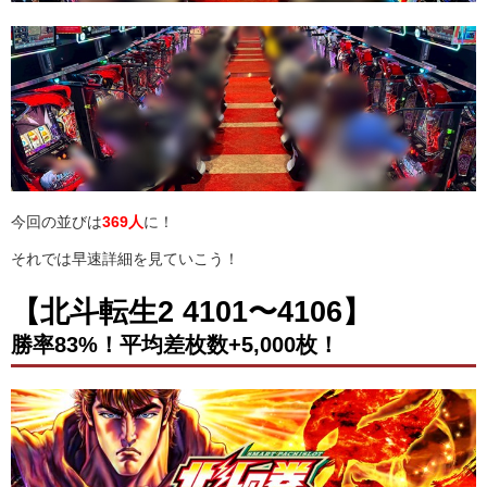
今回の並びは
369人
に！
それでは早速詳細を見ていこう！
【北斗転生2 4101〜4106】
勝率83%！平均差枚数+5,000枚！