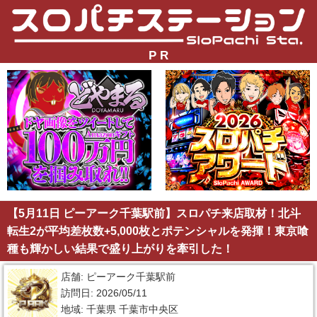
P R
【5月11日 ピーアーク千葉駅前】スロパチ来店取材！北斗
転生2が平均差枚数+5,000枚とポテンシャルを発揮！東京喰
種も輝かしい結果で盛り上がりを牽引した！
店舗: ピーアーク千葉駅前
訪問日: 2026/05/11
地域: 千葉県 千葉市中央区