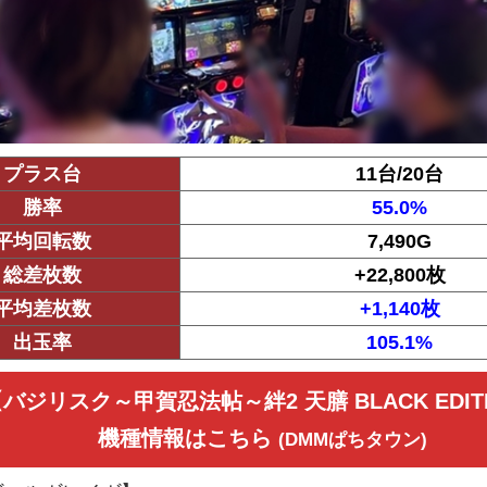
プラス台
11台/20台
勝率
55.0%
平均回転数
7,490G
総差枚数
+22,800枚
平均差枚数
+1,140枚
出玉率
105.1%
バジリスク～甲賀忍法帖～絆2 天膳 BLACK EDIT
機種情報はこちら
(DMMぱちタウン)