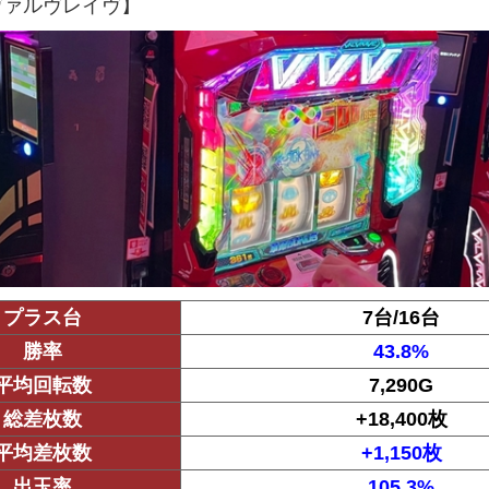
ヴァルヴレイヴ】
プラス台
7台/16台
勝率
43.8%
平均回転数
7,290G
総差枚数
+18,400枚
平均差枚数
+1,150枚
出玉率
105.3%