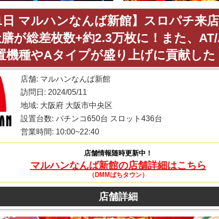
11日 マルハンなんば新館】スロパチ来
膳が総差枚数+約2.3万枚に！また、AT/
置機種やAタイプが盛り上げに貢献した
店舗: マルハンなんば新館
訪問日: 2024/05/11
地域: 大阪府 大阪市中央区
設置台数: パチンコ650台 スロット436台
営業時間: 10:00~22:40
店舗情報随時更新中！
マルハンなんば新館の店舗詳細はこちら
（DMMぱちタウン）
店舗詳細