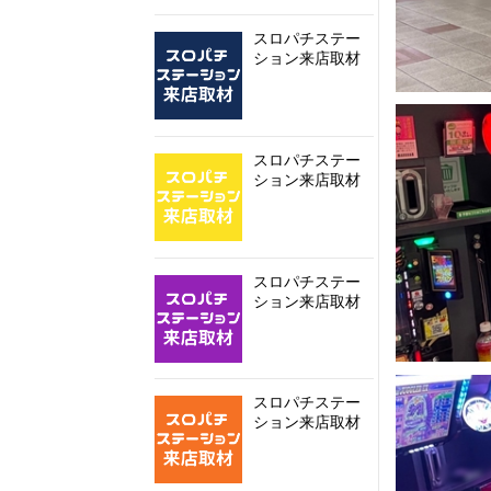
スロパチステー
ション来店取材
スロパチステー
ション来店取材
スロパチステー
ション来店取材
スロパチステー
ション来店取材