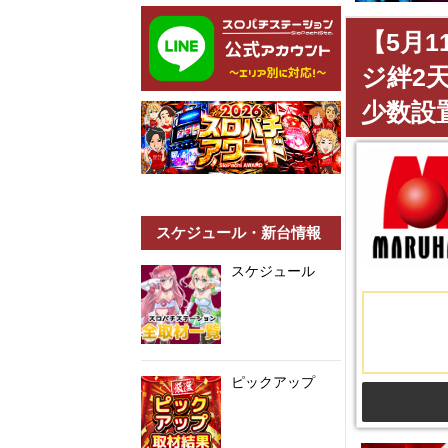
【5月
ジ絆2天
少数設
スケジュール・新台情報
スケジュール
ピックアップ