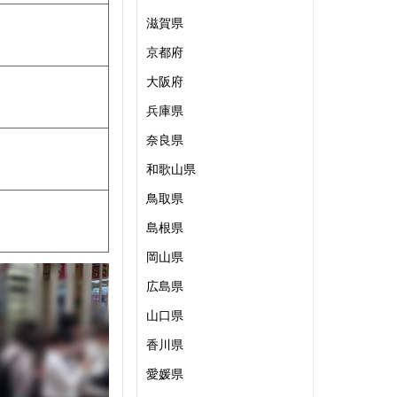
滋賀県
京都府
大阪府
兵庫県
奈良県
和歌山県
鳥取県
島根県
岡山県
広島県
山口県
香川県
愛媛県