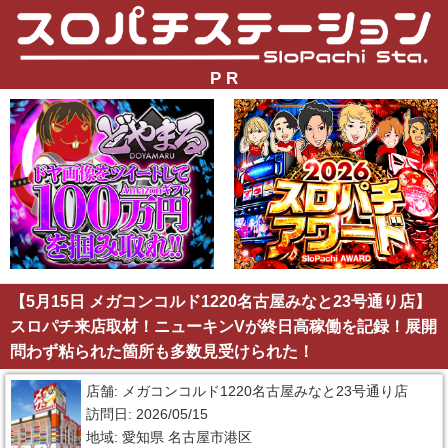
P R
【5月15日 メガコンコルド1220名古屋みなと23号通り店】
スロパチ来店取材！ニューキンVが終日高稼働を記録！展開
問わず粘られた箇所も多数見受けられた！
店舗: メガコンコルド1220名古屋みなと23号通り店
訪問日: 2026/05/15
地域: 愛知県 名古屋市港区