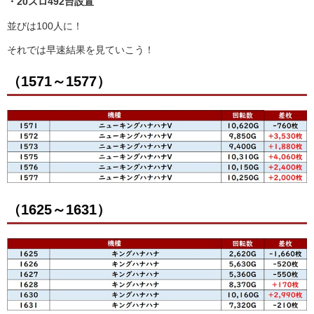
・20スロ492台設置
並びは100人に！
それでは早速結果を見ていこう！
（1571～1577）
（1625～1631）