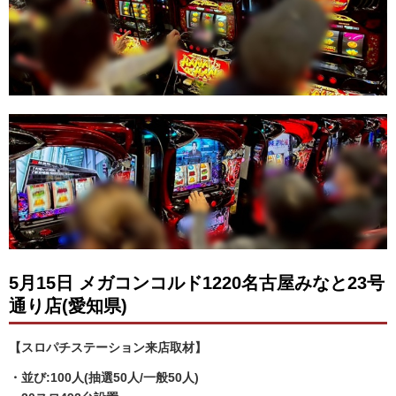
5
月15日 メガコンコルド1220名古屋みなと23号
通り店(愛知県)
【スロパチステーション来店取材】
・並び:100人(抽選50人/一般50人)