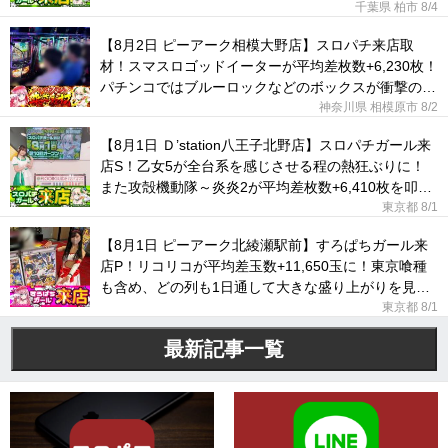
千葉県 柏市
8/4
【8月2日 ピーアーク相模大野店】スロパチ来店取
材！スマスロゴッドイーターが平均差枚数+6,230枚！
パチンコではブルーロックなどのボックスが衝撃の出
玉感に！
神奈川県 相模原市
8/2
【8月1日 Ｄ’station八王子北野店】スロパチガール来
店S！乙女5が全台系を感じさせる程の熱狂ぶりに！
また攻殻機動隊～炎炎2が平均差枚数+6,410枚を叩き
出した！
東京都
8/1
【8月1日 ピーアーク北綾瀬駅前】すろぱちガール来
店P！リコリコが平均差玉数+11,650玉に！東京喰種
も含め、どの列も1日通して大きな盛り上がりを見せ
ていた！
東京都
8/1
最新記事一覧