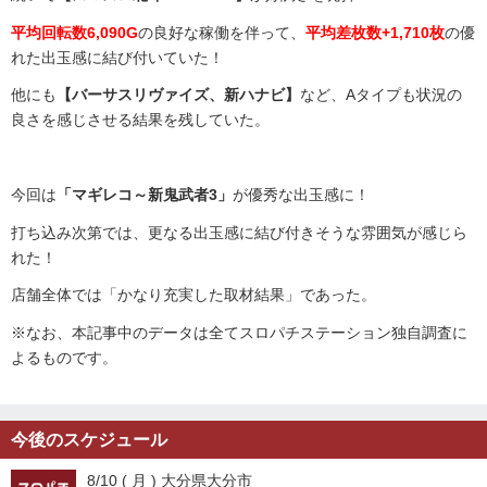
平均回転数6,090G
の良好な稼働を伴って、
平均差枚数+1,710枚
の優
れた出玉感に結び付いていた！
他にも
【バーサスリヴァイズ、新ハナビ】
など、Aタイプも状況の
良さを感じさせる結果を残していた。
今回は
「マギレコ～新鬼武者3」
が優秀な出玉感に！
打ち込み次第では、更なる出玉感に結び付きそうな雰囲気が感じら
れた！
店舗全体では「かなり充実した取材結果」であった。
※なお、本記事中のデータは全てスロパチステーション独自調査に
よるものです。
今後のスケジュール
8/10 (
月
) 大分県大分市