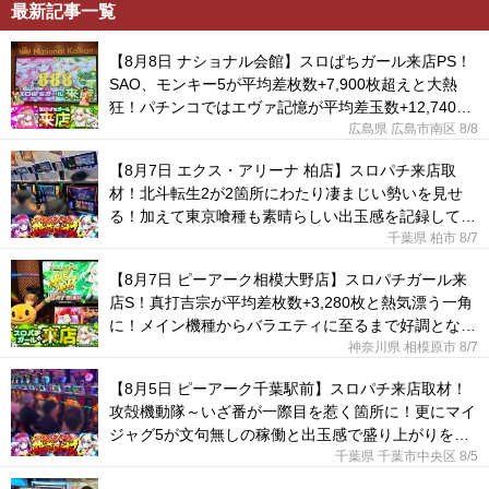
最新記事一覧
【8月8日 ナショナル会館】スロぱちガール来店PS！
SAO、モンキー5が平均差枚数+7,900枚超えと大熱
狂！パチンコではエヴァ記憶が平均差玉数+12,740玉
に！
広島県 広島市南区
8/8
【8月7日 エクス・アリーナ 柏店】スロパチ来店取
材！北斗転生2が2箇所にわたり凄まじい勢いを見せ
る！加えて東京喰種も素晴らしい出玉感を記録してい
た！
千葉県 柏市
8/7
【8月7日 ピーアーク相模大野店】スロパチガール来
店S！真打吉宗が平均差枚数+3,280枚と熱気漂う一角
に！メイン機種からバラエティに至るまで好調となっ
た！
神奈川県 相模原市
8/7
【8月5日 ピーアーク千葉駅前】スロパチ来店取材！
攻殻機動隊～いざ番が一際目を惹く箇所に！更にマイ
ジャグ5が文句無しの稼働と出玉感で盛り上がりを後
押しした！
千葉県 千葉市中央区
8/5