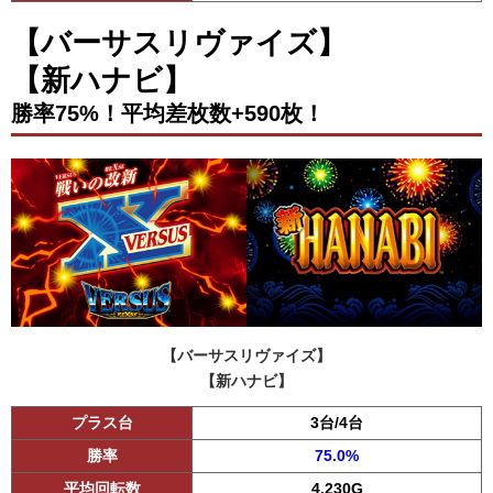
【バーサスリヴァイズ】
【新ハナビ】
勝率75%！平均差枚数+590枚！
【バーサスリヴァイズ】
【新ハナビ】
プラス台
3台/4台
勝率
75.0%
平均回転数
4,230G