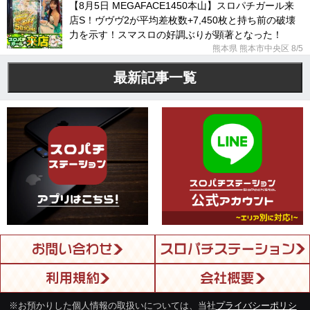
【8月5日 MEGAFACE1450本山】スロパチガール来
店S！ヴヴヴ2が平均差枚数+7,450枚と持ち前の破壊
力を示す！スマスロの好調ぶりが顕著となった！
熊本県 熊本市中央区
8/5
最新記事一覧
※お預かりした個人情報の取扱いについては、当社
プライバシーポリシ