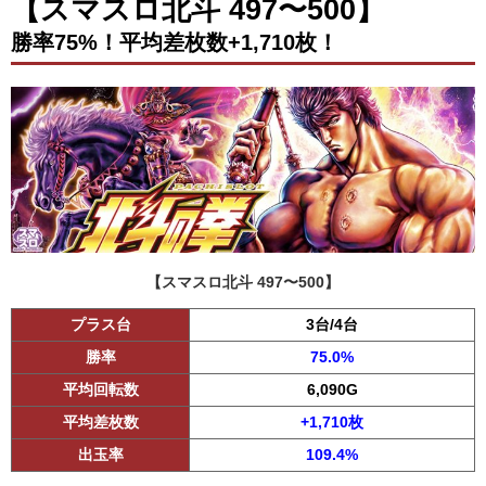
【スマスロ北斗 497〜500】
勝率75%！平均差枚数+1,710枚！
【スマスロ北斗 497〜500】
プラス台
3台/4台
勝率
75.0%
平均回転数
6,090G
平均差枚数
+1,710枚
出玉率
109.4%