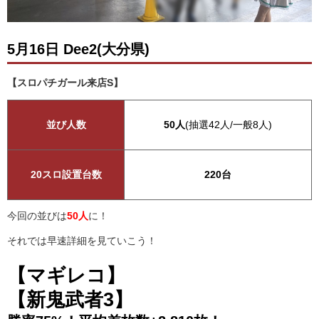
5月16日 Dee2(大分県)
【スロパチガール来店S】
並び人数
50人
(抽選42人/一般8人)
20スロ設置台数
220台
今回の並びは
50人
に！
それでは早速詳細を見ていこう！
【マギレコ】
【新鬼武者3】