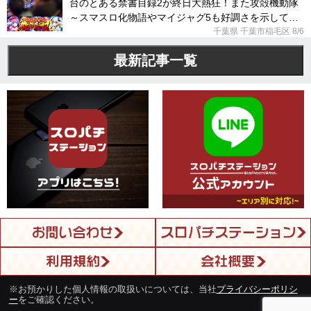
台のとある禁書目録2が終日大熱狂！また攻殻機動隊
～スマスロ化物語やマイジャグ5も好調さを示してい
た！
千葉県 千葉市稲毛区
8/6
最新記事一覧
※お預かりした個人情報の取扱いについては、当社
プライバシーポリシ
ー
をご確認ください。