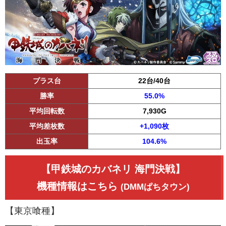
プラス台
22台/40台
勝率
55.0%
平均回転数
7,930G
平均差枚数
+1,090枚
出玉率
104.6%
【甲鉄城のカバネリ 海門決戦】
機種情報はこちら
(DMMぱちタウン)
【東京喰種】