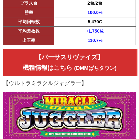
プラス台
2台/2台
勝率
100.0%
平均回転数
5,470G
平均差枚数
+1,750枚
出玉率
110.7%
【バーサスリヴァイズ】
機種情報はこちら
(DMMぱちタウン)
【ウルトラミラクルジャグラー】