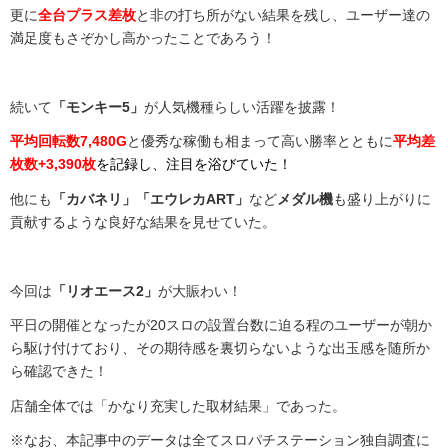
更に
全台プラス差枚
と非の打ち所がない結果を残し、ユーザー達の
満足度もさぞかし高かったことであろう！
続いて
「モンキー5」
が人気機種らしい活躍を披露！
平均回転数7,480G
と優秀な稼働も相まって高い勝率とともに
平均差
枚数
+3,390枚
を記録し、注目を浴びていた！
他にも
「カバネリ」「エウレカART」
など
メダル機
も盛り上がりに
貢献するような良好な結果を見せていた。
今回は
「リオエース2」
が大賑わい！
平日の開催となったが20スロの設置台数に迫る程のユーザーが朝か
ら駆け付けており、その期待感を裏切らないような出玉感を随所か
ら確認できた！
店舗全体では「かなり充実した取材結果」であった。
※なお、本記事中のデータは全てスロパチステーション独自調査に