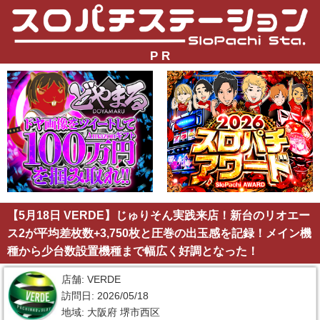
P R
【5月18日 VERDE】じゅりそん実践来店！新台のリオエー
ス2が平均差枚数+3,750枚と圧巻の出玉感を記録！メイン機
種から少台数設置機種まで幅広く好調となった！
店舗: VERDE
訪問日: 2026/05/18
地域: 大阪府 堺市西区