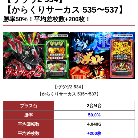
【からくりサーカス 535〜537】
勝率50%！平均差枚数+200枚！
【ヴヴヴ2 534】
【からくりサーカス 535〜537】
プラス台
2台/4台
勝率
50.0%
平均回転数
4,040G
平均差枚数
+200枚