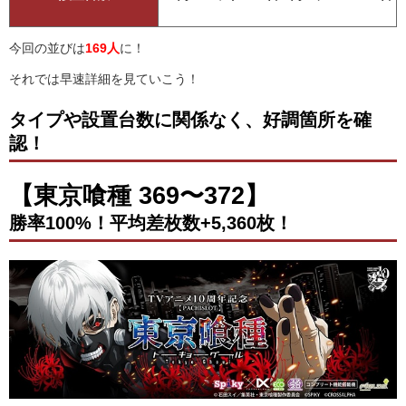
今回の並びは
169人
に！
それでは早速詳細を見ていこう！
タイプや設置台数に関係なく、好調箇所を確
認！
【東京喰種 369〜372】
勝率100%！平均差枚数+5,360枚！