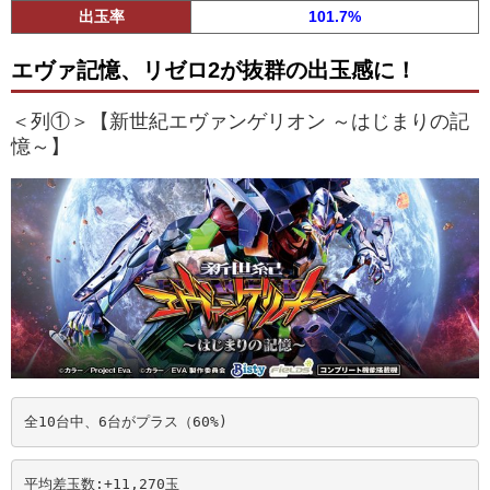
出玉率
101.7%
エヴァ記憶、リゼロ2が抜群の出玉感に！
＜列①＞【新世紀エヴァンゲリオン ～はじまりの記
憶～】
全10台中、6台がプラス（60%)
平均差玉数:+11,270玉