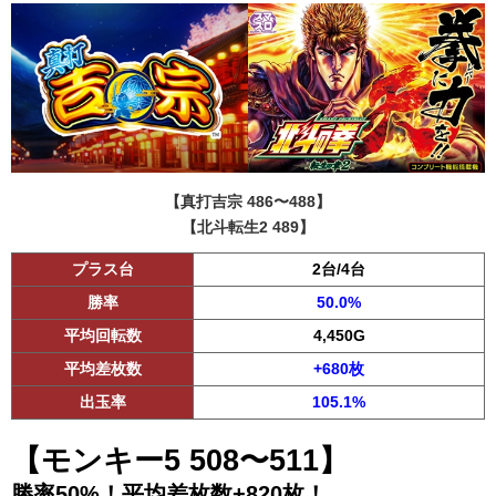
【真打吉宗 486〜488】
【北斗転生2 489】
プラス台
2台/4台
勝率
50.0%
平均回転数
4,450G
平均差枚数
+680枚
出玉率
105.1%
【モンキー5 508〜511】
勝率50%！平均差枚数+820枚！