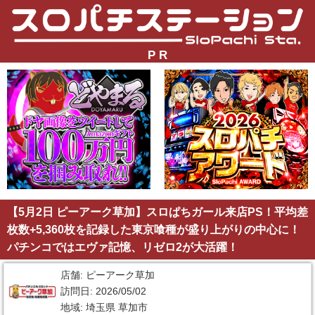
P R
【5月2日 ピーアーク草加】スロぱちガール来店PS！平均差
枚数+5,360枚を記録した東京喰種が盛り上がりの中心に！
パチンコではエヴァ記憶、リゼロ2が大活躍！
店舗: ピーアーク草加
訪問日: 2026/05/02
地域: 埼玉県 草加市