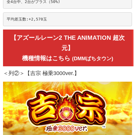
全4台中、2台がプラス（50%)
平均差玉数:+2,570玉
【アズールレーン2 THE ANIMATION 超次
元】
機種情報はこちら
(DMMぱちタウン)
＜列②＞【吉宗 極乗3000ver.】