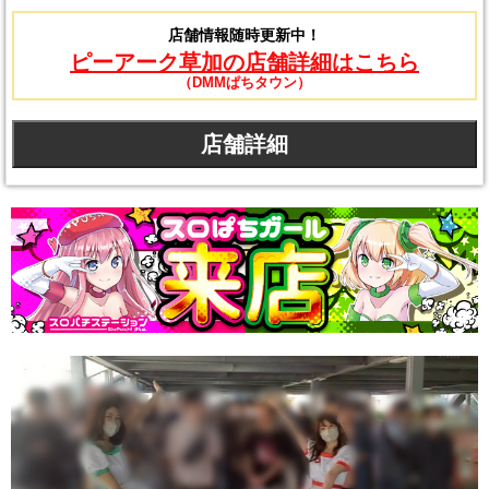
店舗情報随時更新中！
ピーアーク草加の店舗詳細はこちら
（DMMぱちタウン）
店舗詳細