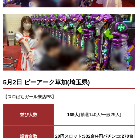
5月2日 ピーアーク草加(埼玉県)
【スロぱちガール来店PS】
並び人数
169人
(抽選140人/一般29人)
設置台数
20円スロット:332台/4円パチンコ:270台