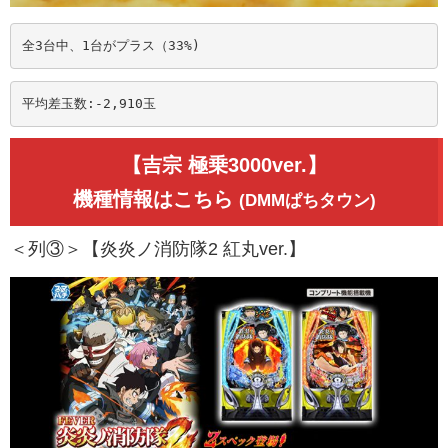
全3台中、1台がプラス（33%)
平均差玉数:-2,910玉
【吉宗 極乗3000ver.】
機種情報はこちら
(DMMぱちタウン)
＜列③＞【炎炎ノ消防隊2 紅丸ver.】