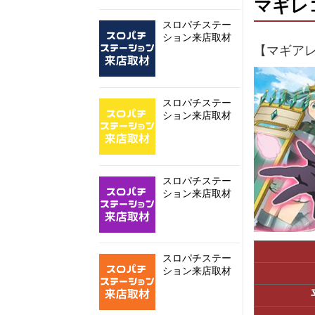
マギレ
スロパチステー
ション来店取材
【マギアレ
スロパチステー
ション来店取材
スロパチステー
ション来店取材
スロパチステー
ション来店取材