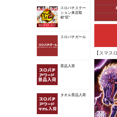
スロパチステー
ション来店取
材“匠”
スロパチガール
【スマス
景品入荷
タオル景品入荷