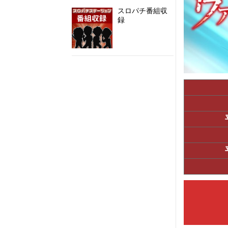
スロパチ番組収
録
@SloPachi_Staさんのツイート