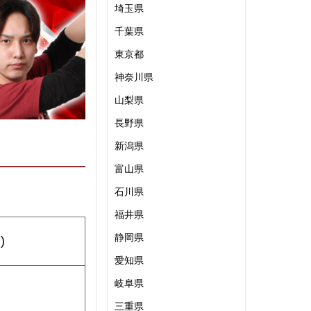
埼玉県
千葉県
東京都
神奈川県
山梨県
長野県
新潟県
富山県
石川県
福井県
静岡県
)
愛知県
岐阜県
三重県