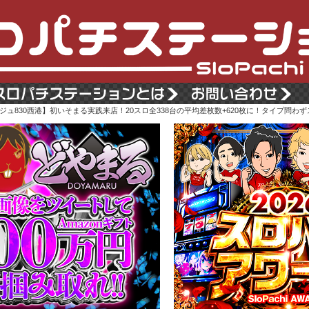
サージュ830西港】初いそまる実践来店！20スロ全338台の平均差枚数+620枚に！タイプ