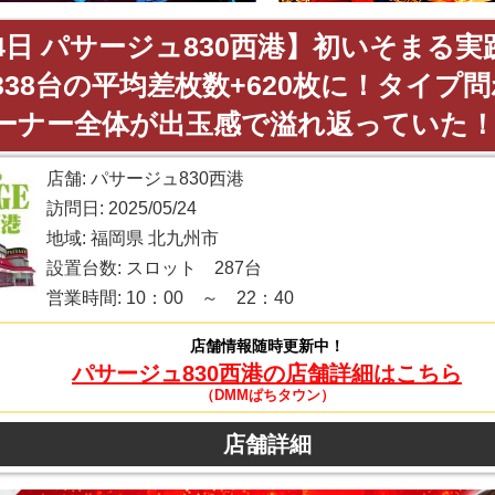
4日 パサージュ830西港】初いそまる実
338台の平均差枚数+620枚に！タイプ
ーナー全体が出玉感で溢れ返っていた
店舗: パサージュ830西港
訪問日: 2025/05/24
地域: 福岡県 北九州市
設置台数: スロット 287台
営業時間: 10：00 ～ 22：40
店舗情報随時更新中！
パサージュ830西港の店舗詳細はこちら
（DMMぱちタウン）
店舗詳細