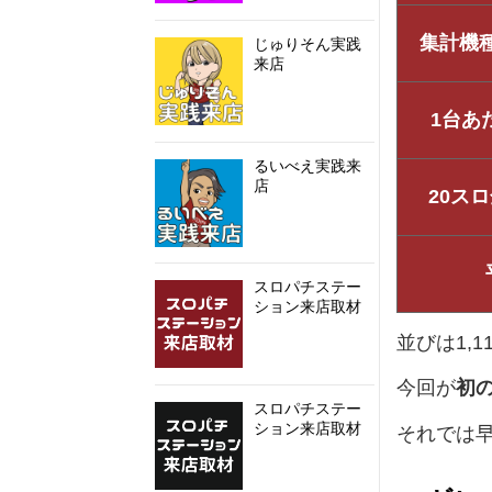
集計機種
じゅりそん実践
来店
1台あ
るいべえ実践来
店
20ス
スロパチステー
ション来店取材
並びは1,1
今回が
初
スロパチステー
ション来店取材
それでは