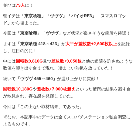
並びは
79人
に！
朝イチは
「東京喰種」「ヴヴヴ」「バイオRE3」「スマスロゴッ
ド」
から埋まった。
今回は
「東京喰種」「ヴヴヴ」
など状況が良さそうな箇所を確認！
まずは
「東京喰種 418～423」
が
大半が差枚数+2,600枚以上
を記録
し、注目の的に！
中には
回転数9,810G
且つ
差枚数+9,050枚
と他の追随を許さぬような
数値を叩き出す台まで現れ、凄まじい熱気を放っていた！
続いて
「ヴヴヴ 455～460」
が盛り上がりに貢献！
回転数10,180G
や
差枚数+7,000枚超え
といった驚愕の結果を残す台
が散見され、存在感を発揮していた。
今回は「この上ない取材結果」であった。
※なお、本記事中のデータは全てスロパチステーション独自調査に
よるものです。