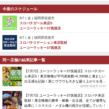
今後のスケジュール
8/7 (
金
) 福岡県筑後市
スロパチガール来店S
ユーコーラッキー37筑後店
8/7 (
金
) 福岡県筑後市
スロパチステーション来店取材
ユーコーラッキー37筑後店
同一店舗の結果記事一覧
【7月7日 ユーコーラッキー37筑後店】スロパチガー
ル来店S！東京喰種が平均差枚数+6,390枚と凄まじい
出玉感を記録！更にヴヴヴも大きな盛り上がりを見せ
ていた！
福岡県 筑後市 07/07
【7月7日 ユーコーラッキー37筑後店】スロパチ来店
取材！東京喰種の勝率・稼働・出玉感、全てが優秀な
結果に！スマスロ・メダル機の両方が活躍していた！