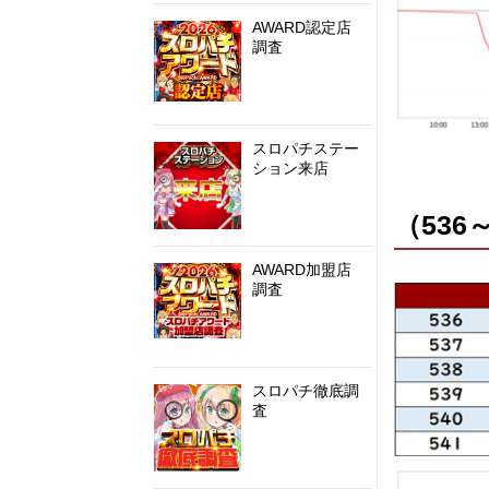
AWARD認定店
調査
スロパチステー
ション来店
（536
AWARD加盟店
調査
スロパチ徹底調
査