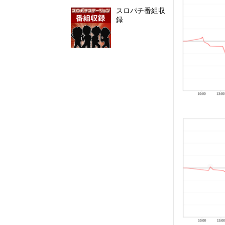
スロパチ番組収
録
@SloPachi_Staさんのツイート