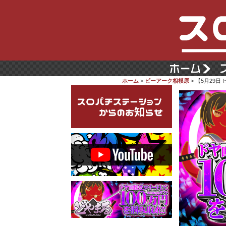
ホーム
>
ピーアーク相模原
> 【5月2