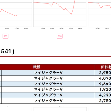
～541）