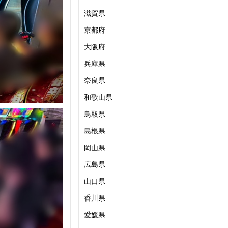
滋賀県
京都府
大阪府
兵庫県
奈良県
和歌山県
鳥取県
島根県
岡山県
広島県
山口県
香川県
愛媛県