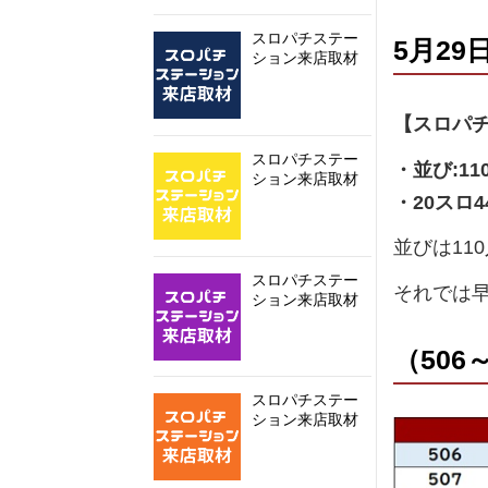
スロパチステー
5月29
ション来店取材
【スロパ
スロパチステー
・並び:11
ション来店取材
・20スロ4
並びは11
スロパチステー
それでは
ション来店取材
（506
スロパチステー
ション来店取材