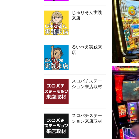
じゅりそん実践
来店
るいべえ実践来
店
スロパチステー
ション来店取材
スロパチステー
ション来店取材