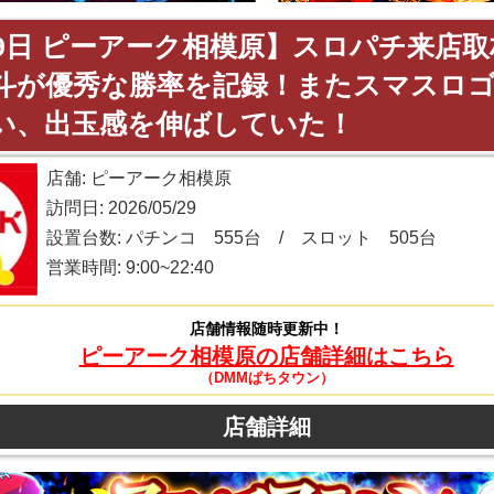
29日 ピーアーク相模原】スロパチ来店
斗が優秀な勝率を記録！またスマスロ
い、出玉感を伸ばしていた！
店舗: ピーアーク相模原
訪問日: 2026/05/29
設置台数: パチンコ 555台 / スロット 505台
営業時間: 9:00~22:40
店舗情報随時更新中！
ピーアーク相模原の店舗詳細はこちら
（DMMぱちタウン）
店舗詳細