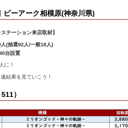
日 ピーアーク相模原(神奈川県)
チステーション来店取材】
0人(抽選92人/一般18人)
40台設置
0人に！
早速結果を見ていこう！
～511）