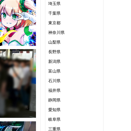
埼玉県
千葉県
東京都
神奈川県
山梨県
長野県
新潟県
富山県
石川県
福井県
静岡県
愛知県
岐阜県
三重県