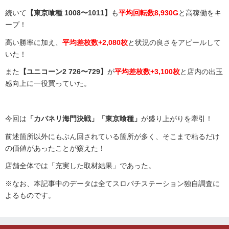
続いて
【東京喰種 1008〜1011】
も
平均回転数8,930G
と高稼働をキ
ープ！
高い勝率に加え、
平均差枚数+2,080枚
と状況の良さをアピールして
いた！
また
【ユニコーン2 726〜729】
が
平均差枚数+3,100枚
と店内の出玉
感向上に一役買っていた。
今回は
「カバネリ海門決戦」「東京喰種」
が盛り上がりを牽引！
前述箇所以外にもぶん回されている箇所が多く、そこまで粘るだけ
の価値があったことが窺えた！
店舗全体では「充実した取材結果」であった。
※なお、本記事中のデータは全てスロパチステーション独自調査に
よるものです。