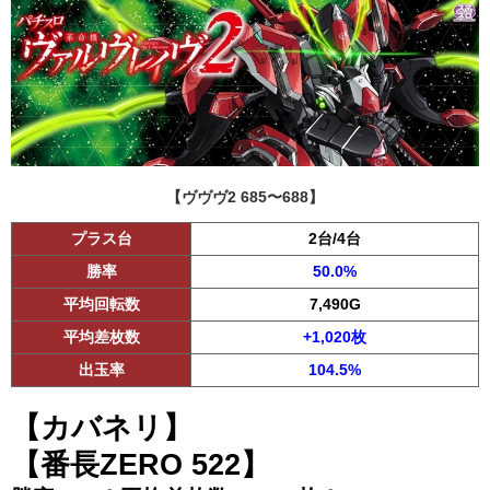
【ヴヴヴ2 685〜688】
プラス台
2台/4台
勝率
50.0%
平均回転数
7,490G
平均差枚数
+1,020枚
出玉率
104.5%
【カバネリ】
【番長ZERO 522】