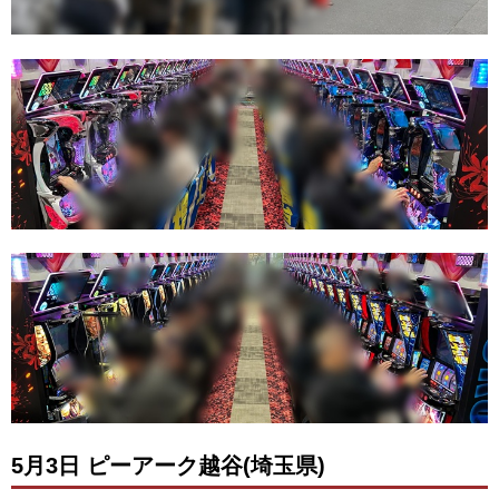
5月3日 ピーアーク越谷(埼玉県)