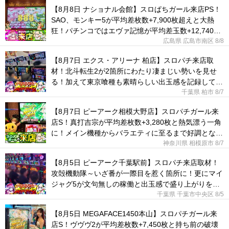
【8月8日 ナショナル会館】スロぱちガール来店PS！
SAO、モンキー5が平均差枚数+7,900枚超えと大熱
狂！パチンコではエヴァ記憶が平均差玉数+12,740玉
に！
広島県 広島市南区
8/8
【8月7日 エクス・アリーナ 柏店】スロパチ来店取
材！北斗転生2が2箇所にわたり凄まじい勢いを見せ
る！加えて東京喰種も素晴らしい出玉感を記録してい
た！
千葉県 柏市
8/7
【8月7日 ピーアーク相模大野店】スロパチガール来
店S！真打吉宗が平均差枚数+3,280枚と熱気漂う一角
に！メイン機種からバラエティに至るまで好調となっ
た！
神奈川県 相模原市
8/7
【8月5日 ピーアーク千葉駅前】スロパチ来店取材！
攻殻機動隊～いざ番が一際目を惹く箇所に！更にマイ
ジャグ5が文句無しの稼働と出玉感で盛り上がりを後
押しした！
千葉県 千葉市中央区
8/5
【8月5日 MEGAFACE1450本山】スロパチガール来
店S！ヴヴヴ2が平均差枚数+7,450枚と持ち前の破壊