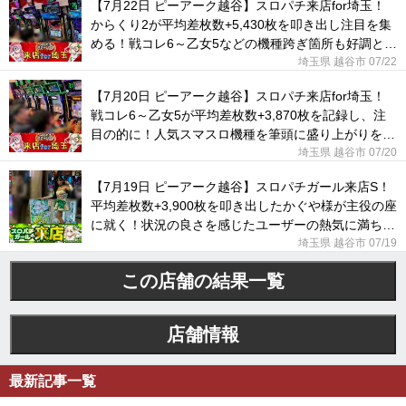
【7月22日 ピーアーク越谷】スロパチ来店for埼玉！
からくり2が平均差枚数+5,430枚を叩き出し注目を集
める！戦コレ6～乙女5などの機種跨ぎ箇所も好調とな
った！
埼玉県 越谷市 07/22
【7月20日 ピーアーク越谷】スロパチ来店for埼玉！
戦コレ6～乙女5が平均差枚数+3,870枚を記録し、注
目の的に！人気スマスロ機種を筆頭に盛り上がりを見
せていた！
埼玉県 越谷市 07/20
【7月19日 ピーアーク越谷】スロパチガール来店S！
平均差枚数+3,900枚を叩き出したかぐや様が主役の座
に就く！状況の良さを感じたユーザーの熱気に満ちて
いた！
埼玉県 越谷市 07/19
この店舗の結果一覧
店舗情報
最新記事一覧