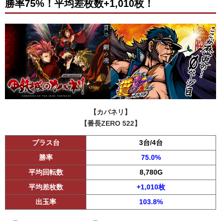
勝率75%！平均差枚数+1,010枚！
【カバネリ】
【番長ZERO 522】
プラス台
3台/4台
勝率
75.0%
平均回転数
8,780G
平均差枚数
+1,010枚
出玉率
103.8%