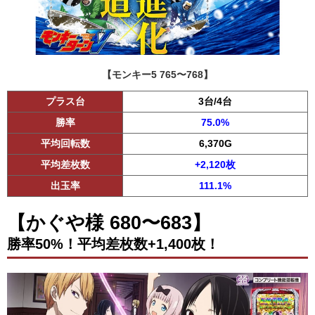
【モンキー5 765〜768】
プラス台
3台/4台
勝率
75.0%
平均回転数
6,370G
平均差枚数
+2,120枚
出玉率
111.1%
【かぐや様 680〜683】
勝率50%！平均差枚数+1,400枚！