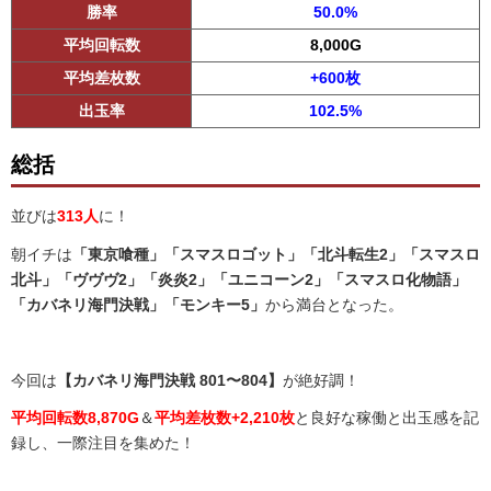
勝率
50.0%
平均回転数
8,000G
平均差枚数
+600枚
出玉率
102.5%
総括
並びは
313人
に！
朝イチは
「東京喰種」「スマスロゴット」「北斗転生2」「スマスロ
北斗」「ヴヴヴ2」「炎炎2」「ユニコーン2」「スマスロ化物語」
「カバネリ海門決戦」「モンキー5」
から満台となった。
今回は
【カバネリ海門決戦 801〜804】
が絶好調！
平均回転数8,870G
＆
平均差枚数+2,210枚
と良好な稼働と出玉感を記
録し、一際注目を集めた！