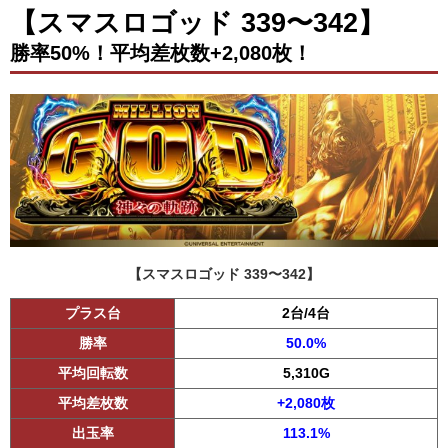
【スマスロゴッド 339〜342】
勝率50%！平均差枚数+2,080枚！
【スマスロゴッド 339〜342】
プラス台
2台/4台
勝率
50.0%
平均回転数
5,310G
平均差枚数
+2,080枚
出玉率
113.1%