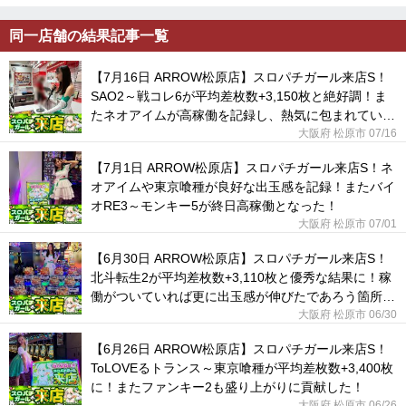
同一店舗の結果記事一覧
【7月16日 ARROW松原店】スロパチガール来店S！
SAO2～戦コレ6が平均差枚数+3,150枚と絶好調！ま
たネオアイムが高稼働を記録し、熱気に包まれてい
た！
大阪府 松原市 07/16
【7月1日 ARROW松原店】スロパチガール来店S！ネ
オアイムや東京喰種が良好な出玉感を記録！またバイ
オRE3～モンキー5が終日高稼働となった！
大阪府 松原市 07/01
【6月30日 ARROW松原店】スロパチガール来店S！
北斗転生2が平均差枚数+3,110枚と優秀な結果に！稼
働がついていれば更に出玉感が伸びたであろう箇所も
見られた！
大阪府 松原市 06/30
【6月26日 ARROW松原店】スロパチガール来店S！
ToLOVEるトランス～東京喰種が平均差枚数+3,400枚
に！またファンキー2も盛り上がりに貢献した！
大阪府 松原市 06/26