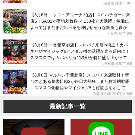
いた！
滋賀県 湖南市
8/7
【8月6日 エクス・アリーナ 柏店】スロパチガール来
店S！SAO2が平均差枚数+4,130枚と大活躍！稼働に
よってはまだまだ出玉感を伸ばせそうな箇所も多かっ
た！
千葉県 柏市
8/6
【8月6日 一番舘草加店】スロパチ来店in埼玉！カバ
ネリやマイジャグ5とメダル機の活躍が光る店内に！
スマスロではカバネリ海門決戦が特に盛り上がってい
た！
埼玉県 草加市
8/6
【8月6日 マルハン千葉北店】スロパチ来店取材！新
台のとある禁書目録2が終日大熱狂！また攻殻機動隊
～スマスロ化物語やマイジャグ5も好調さを示してい
た！
千葉県 千葉市稲毛区
8/6
最新記事一覧