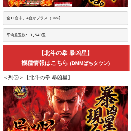
全11台中、4台がプラス（36%)
平均差玉数:+1,540玉
【北斗の拳 暴凶星】
機種情報はこちら
(DMMぱちタウン)
＜列③＞【北斗の拳 暴凶星】