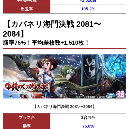
平均差枚数
+1,520枚
出玉率
105.2%
【カバネリ海門決戦 2081〜
2084】
勝率75%！平均差枚数+1,510枚！
【カバネリ海門決戦 2081〜2084】
プラス台
3台/4台
勝率
75.0%