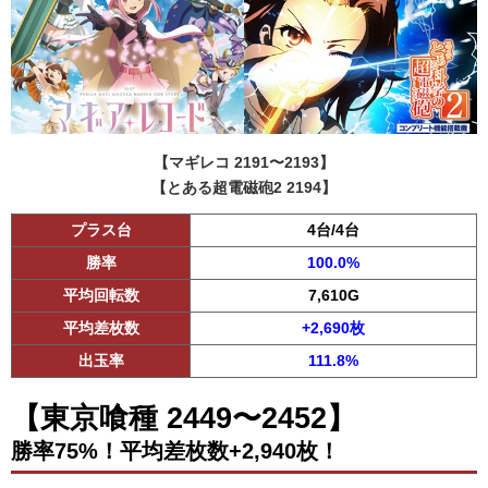
【マギレコ 2191〜2193】
【とある超電磁砲2 2194】
プラス台
4台/4台
勝率
100.0%
平均回転数
7,610G
平均差枚数
+2,690枚
出玉率
111.8%
【東京喰種 2449〜2452】
勝率75%！平均差枚数+2,940枚！