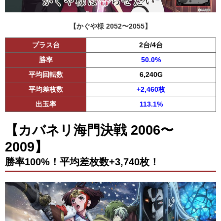
【かぐや様 2052〜2055】
プラス台
2台/4台
勝率
50.0%
平均回転数
6,240G
平均差枚数
+2,460枚
出玉率
113.1%
【カバネリ海門決戦 2006〜
2009】
勝率100%！平均差枚数+3,740枚！