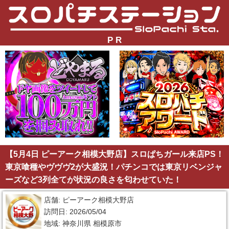
P R
【5月4日 ピーアーク相模大野店】スロぱちガール来店PS！
東京喰種やヴヴヴ2が大盛況！パチンコでは東京リベンジャ
ーズなど3列全てが状況の良さを匂わせていた！
店舗: ピーアーク相模大野店
訪問日: 2026/05/04
地域: 神奈川県 相模原市