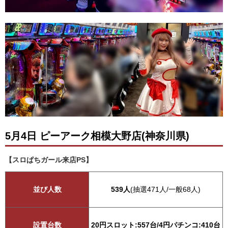
5月4日 ピーアーク相模大野店(神奈川県)
【スロぱちガール来店PS】
並び人数
539人
(抽選471人/一般68人)
設置台数
20円スロット:557台/4円パチンコ:410台