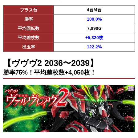
プラス台
4台/4台
勝率
100.0%
平均回転数
7,990G
平均差枚数
+5,320枚
出玉率
122.2%
【ヴヴヴ2 2036〜2039】
勝率75%！平均差枚数+4,050枚！