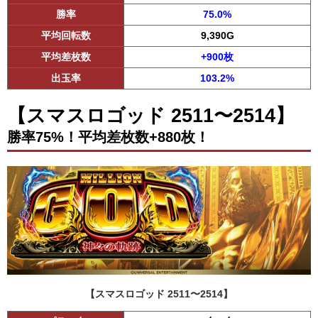
勝率
75.0%
平均回転数
9,390G
平均差枚数
+900枚
出玉率
103.2%
【スマスロゴッド 2511〜2514】
勝率75%！平均差枚数+880枚！
【スマスロゴッド 2511〜2514】