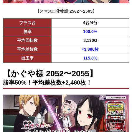
【スマスロ化物語 2562〜2565】
プラス台
4台/4台
勝率
100.0%
平均回転数
8,130G
平均差枚数
+3,860枚
出玉率
115.8%
【かぐや様 2052〜2055】
勝率50%！平均差枚数+2,460枚！