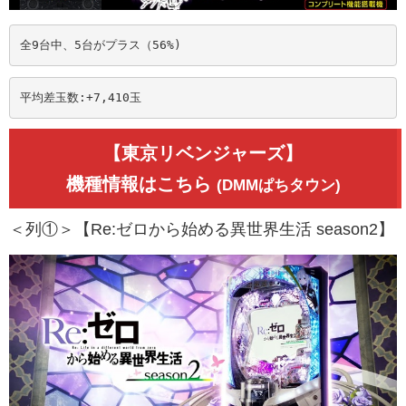
全9台中、5台がプラス（56%)
平均差玉数:+7,410玉
【東京リベンジャーズ】
機種情報はこちら
(DMMぱちタウン)
＜列①＞【Re:ゼロから始める異世界生活 season2】