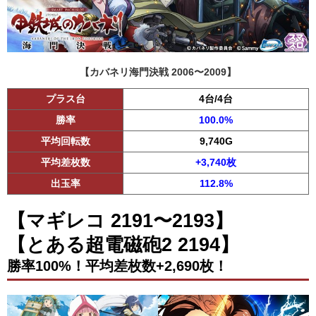
【カバネリ海門決戦 2006〜2009】
プラス台
4台/4台
勝率
100.0%
平均回転数
9,740G
平均差枚数
+3,740枚
出玉率
112.8%
【マギレコ 2191〜2193】
【とある超電磁砲2 2194】
勝率100%！平均差枚数+2,690枚！