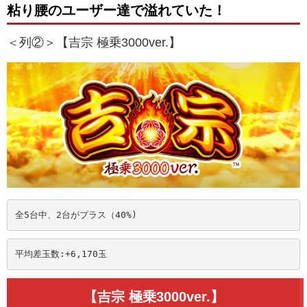
粘り腰のユーザー達で溢れていた！
＜列②＞【吉宗 極乗3000ver.】
全5台中、2台がプラス（40%)
平均差玉数:+6,170玉
【吉宗 極乗3000ver.】