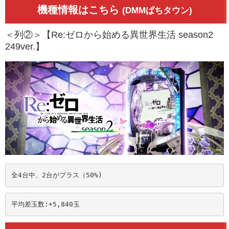
機種情報はこちら
(DMMぱちタウン)
＜列②＞【Re:ゼロから始める異世界生活 season2
249ver.】
全4台中、2台がプラス（50%)
平均差玉数:+5,840玉