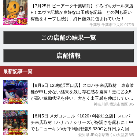
【7月25日 ピーアーク千葉駅前】すろぱちガール来店
P！エヴァ記憶が良好な出玉感を記録！どの列も高い
稼働をキープし続け、終日熱気に包まれていた！
千葉県 千葉市中央区 07/25
この店舗の結果一覧
店舗情報
最新記事一覧
【8月5日 123横浜西口店】スロパチ来店取材！東京喰
種が申し分ない結果を残し存在感を発揮！更に乙女5
が高い稼働状況を伴い、大きく出玉感を伸ばしてい
た！
神奈川県 横浜市西区
8/5
【8月5日 メガコンコルド1020+刈谷知立店】スロパ
チ来店取材！ハナハナシリーズが好調さを露わに！中
でもニューキンVが平均回転数9,330Gと終日ぶん回さ
れていた！
愛知県 JR刈谷駅近くの大型店
8/5