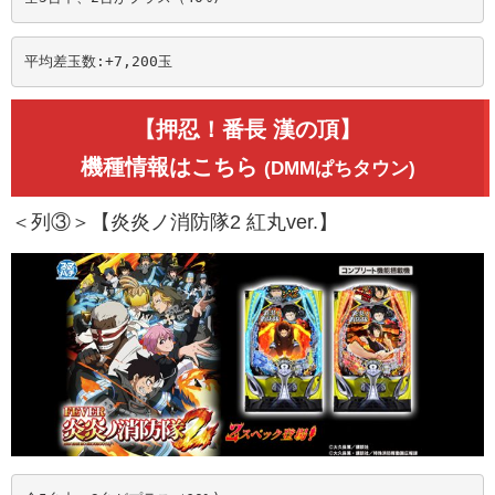
平均差玉数:+7,200玉
【押忍！番長 漢の頂】
機種情報はこちら
(DMMぱちタウン)
＜列③＞【炎炎ノ消防隊2 紅丸ver.】