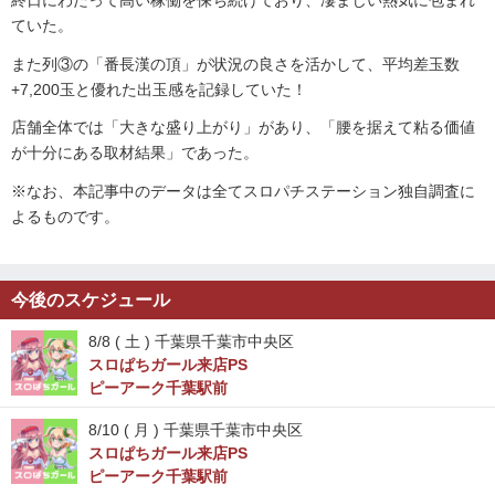
終日にわたって高い稼働を保ち続けており、凄まじい熱気に包まれ
ていた。
また列③の「番長漢の頂」が状況の良さを活かして、平均差玉数
+7,200玉と優れた出玉感を記録していた！
店舗全体では「大きな盛り上がり」があり、「腰を据えて粘る価値
が十分にある取材結果」であった。
※なお、本記事中のデータは全てスロパチステーション独自調査に
よるものです。
今後のスケジュール
8/8 (
土
) 千葉県千葉市中央区
スロぱちガール来店PS
ピーアーク千葉駅前
8/10 (
月
) 千葉県千葉市中央区
スロぱちガール来店PS
ピーアーク千葉駅前