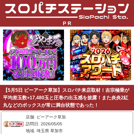
P R
【5月5日 ピーアーク草加】スロパチ来店取材！吉宗極乗が
平均差玉数+17,480玉と圧巻の出玉感を披露！また炎炎2紅
丸などのボックスが常に満台状態であった！
店舗: ピーアーク草加
訪問日: 2026/05/05
地域: 埼玉県 草加市