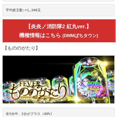
平均差玉数:+1,340玉
【炎炎ノ消防隊2 紅丸ver.】
機種情報はこちら
(DMMぱちタウン)
【もののがたり】
全5台中、2台がプラス（40%)