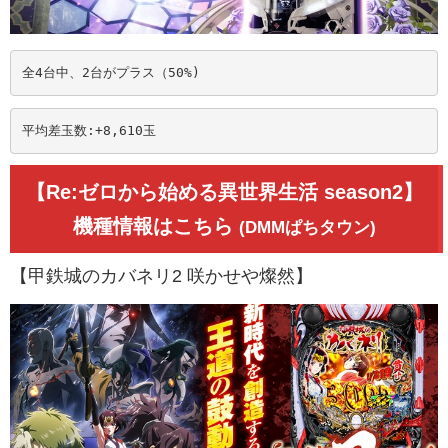
全4台中、2台がプラス（50%)
平均差玉数:+8,610玉
【Re:ゼロから始める異世界生活 season2】
機種情報はこちら
(DMMぱちタウン)
【甲鉄城のカバネリ2 咲かせや燦然】