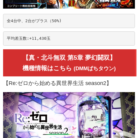
全4台中、2台がプラス（50%)
平均差玉数:+11,430玉
【真・北斗無双 第5章 夢幻闘双】
機種情報はこちら
(DMMぱちタウン)
【Re:ゼロから始める異世界生活 season2】