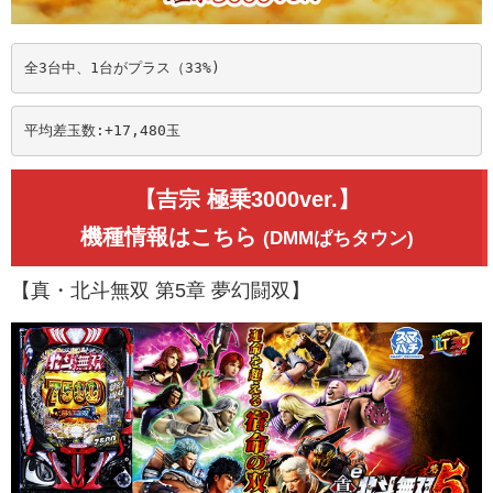
全3台中、1台がプラス（33%)
平均差玉数:+17,480玉
【吉宗 極乗3000ver.】
機種情報はこちら
(DMMぱちタウン)
【真・北斗無双 第5章 夢幻闘双】