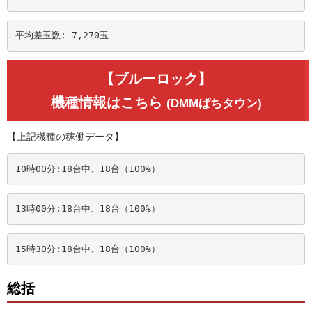
平均差玉数:-7,270玉
【ブルーロック】
機種情報はこちら
(DMMぱちタウン)
【上記機種の稼働データ】
10時00分:18台中、18台（100%）
13時00分:18台中、18台（100%）
15時30分:18台中、18台（100%）
総括