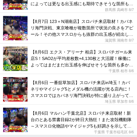
によっては更なる出玉感にも期待できそうな箇所も見
られた！
群馬県 高崎市
8/7
【8月7日 123＋N湖南店】スロパチ来店取材！カバネ
リ海門決戦、東京喰種が複数箇所で状況の良さをアピ
ール！その他スマスロからも抜群の出玉感が続出して
いた！
滋賀県 湖南市
8/7
【8月6日 エクス・アリーナ 柏店】スロパチガール来
店S！SAO2が平均差枚数+4,130枚と大活躍！稼働に
よってはまだまだ出玉感を伸ばせそうな箇所も多かっ
た！
千葉県 柏市
8/6
【8月6日 一番舘草加店】スロパチ来店in埼玉！カバ
ネリやマイジャグ5とメダル機の活躍が光る店内に！
スマスロではカバネリ海門決戦が特に盛り上がってい
た！
埼玉県 草加市
8/6
【8月6日 マルハン千葉北店】スロパチ来店取材！新
台のとある禁書目録2が終日大熱狂！また攻殻機動隊
～スマスロ化物語やマイジャグ5も好調さを示してい
た！
千葉県 千葉市稲毛区
8/6