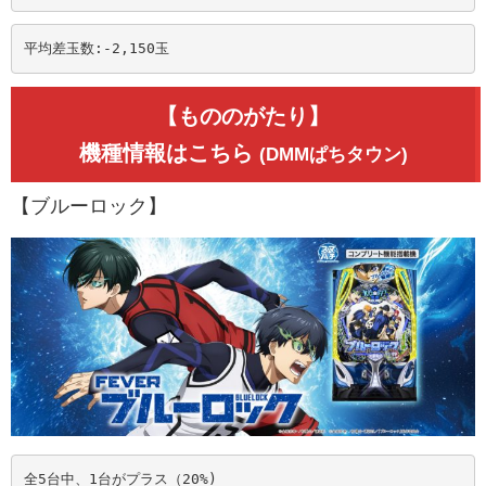
平均差玉数:-2,150玉
【もののがたり】
機種情報はこちら
(DMMぱちタウン)
【ブルーロック】
全5台中、1台がプラス（20%)