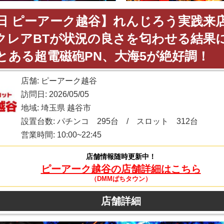
5日 ピーアーク越谷】れんじろう実践来
クレアBTが状況の良さを匂わせる結果
とある超電磁砲PN、大海5が絶好調！
店舗: ピーアーク越谷
訪問日: 2026/05/05
地域: 埼玉県 越谷市
設置台数: パチンコ 295台 / スロット 312台
営業時間: 10:00~22:45
店舗情報随時更新中！
ピーアーク越谷の店舗詳細はこちら
（DMMぱちタウン）
店舗詳細