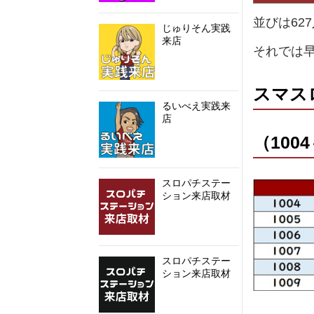
並びは62
じゅりそん実践
来店
それでは
スマス
るいべえ実践来
店
（1004
スロパチステー
ション来店取材
スロパチステー
ション来店取材