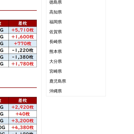
徳島県
高知県
福岡県
佐賀県
長崎県
熊本県
大分県
宮崎県
鹿児島県
沖縄県