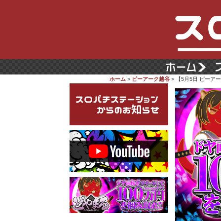
ホーム
>
ピーアーク越谷
> 【5月5日 ピー