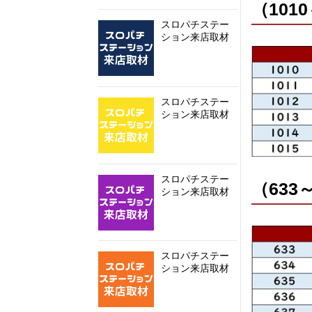
（1010
スロパチステー
ション来店取材
スロパチステー
ション来店取材
スロパチステー
（633
ション来店取材
スロパチステー
ション来店取材