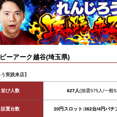
 ピーアーク越谷(埼玉県)
ろう実践来店】
並び人数
627人
(抽選575人/一般5
設置台数
20円スロット:362台/4円パチ