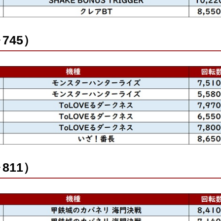
～745）
～811）