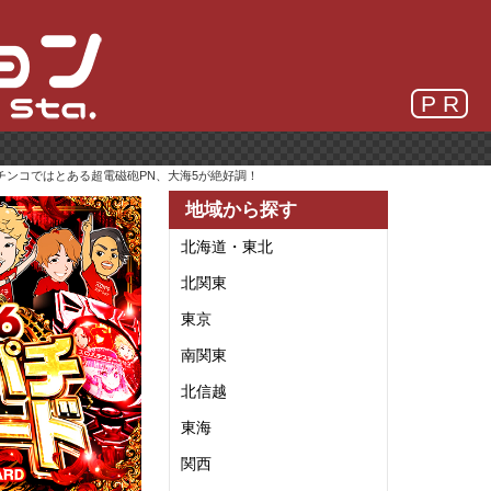
P R
チンコではとある超電磁砲PN、大海5が絶好調！
地域から探す
北海道・東北
北関東
東京
南関東
北信越
東海
関西