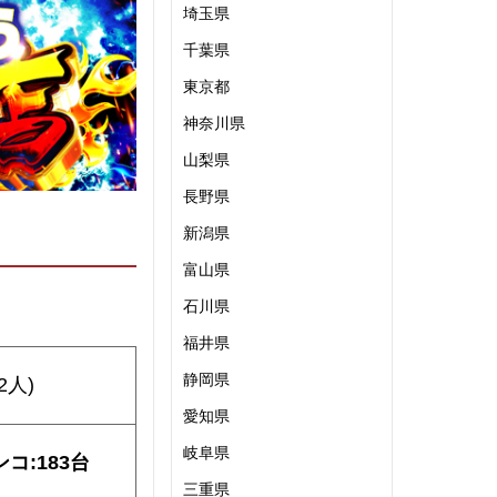
埼玉県
千葉県
東京都
神奈川県
山梨県
長野県
新潟県
富山県
石川県
福井県
静岡県
2人)
愛知県
岐阜県
ンコ:183台
三重県