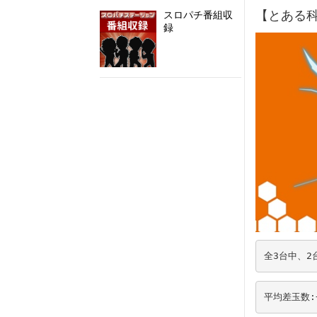
【とある科学
スロパチ番組収
録
@SloPachi_Staさんのツイート
全3台中、2
平均差玉数:+