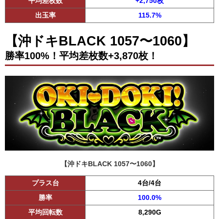
平均差枚数
+2,750枚
出玉率
115.7%
【沖ドキBLACK 1057〜1060】
勝率100%！平均差枚数+3,870枚！
【沖ドキBLACK 1057〜1060】
プラス台
4台/4台
勝率
100.0%
平均回転数
8,290G