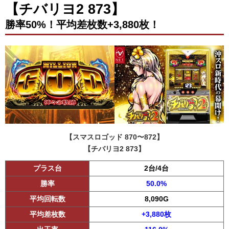
【チバリヨ2 873】
勝率50%！平均差枚数+3,880枚！
【スマスロゴッド 870〜872】
【チバリヨ2 873】
プラス台
2台/4台
勝率
50.0%
平均回転数
8,090G
平均差枚数
+3,880枚