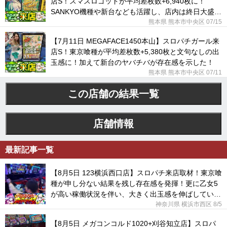
店S！スマスロゴッドが平均差枚数+6,940枚に！
SANKYO機種や新台なども活躍し、店内は終日大盛況
となった！
熊本県 熊本市中央区 07/15
【7月11日 MEGAFACE1450本山】スロパチガール来
店S！東京喰種が平均差枚数+5,380枚と文句なしの出
玉感に！加えて新台のヤバチバが存在感を示した！
熊本県 熊本市中央区 07/11
この店舗の結果一覧
店舗情報
最新記事一覧
【8月5日 123横浜西口店】スロパチ来店取材！東京喰
種が申し分ない結果を残し存在感を発揮！更に乙女5
が高い稼働状況を伴い、大きく出玉感を伸ばしてい
た！
神奈川県 横浜市西区
8/5
【8月5日 メガコンコルド1020+刈谷知立店】スロパ