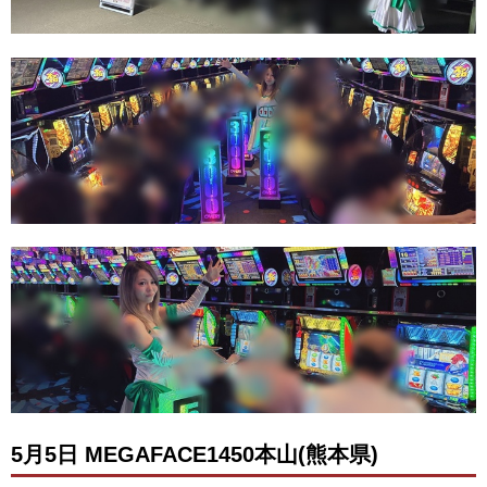
5月5日 MEGAFACE1450本山(熊本県)