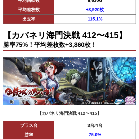
平均回転数
8,630G
平均差枚数
+3,920枚
出玉率
115.1%
【カバネリ海門決戦 412〜415】
勝率75%！平均差枚数+3,860枚！
【カバネリ海門決戦 412〜415】
プラス台
3台/4台
勝率
75.0%