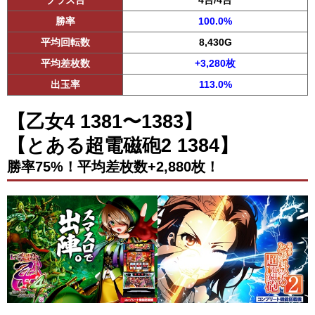
プラス台
4台/4台
勝率
100.0%
平均回転数
8,430G
平均差枚数
+3,280枚
出玉率
113.0%
【乙女4 1381〜1383】
【とある超電磁砲2 1384】
勝率75%！平均差枚数+2,880枚！