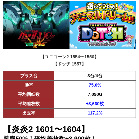
【ユニコーン2 1554〜1556】
【ドッチ 1557】
プラス台
3台/4台
勝率
75.0%
平均回転数
7,090G
平均差枚数
+3,660枚
出玉率
117.2%
【炎炎2 1601〜1604】
勝率50%！平均差枚数+3,900枚！