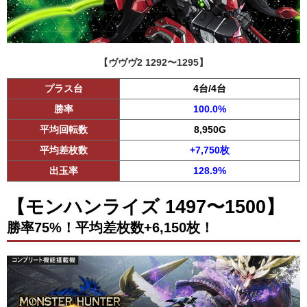
【ヴヴヴ2 1292〜1295】
プラス台
4台/4台
勝率
100.0%
平均回転数
8,950G
平均差枚数
+7,750枚
出玉率
128.9%
【モンハンライズ 1497〜1500】
勝率75%！平均差枚数+6,150枚！