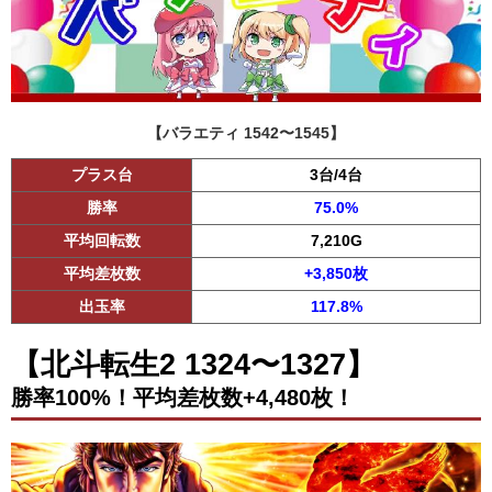
【バラエティ 1542〜1545】
プラス台
3台/4台
勝率
75.0%
平均回転数
7,210G
平均差枚数
+3,850枚
出玉率
117.8%
【北斗転生2 1324〜1327】
勝率100%！平均差枚数+4,480枚！