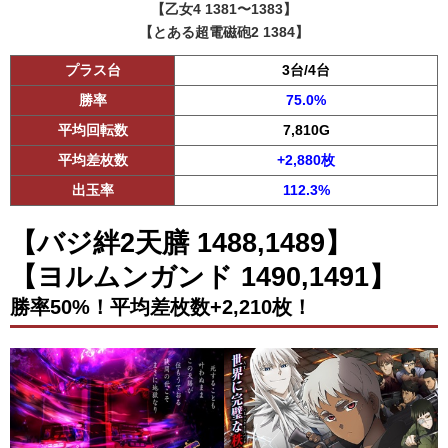
【乙女4 1381〜1383】
【とある超電磁砲2 1384】
プラス台
3台/4台
勝率
75.0%
平均回転数
7,810G
平均差枚数
+2,880枚
出玉率
112.3%
【バジ絆2天膳 1488,1489】
【ヨルムンガンド 1490,1491】
勝率50%！平均差枚数+2,210枚！